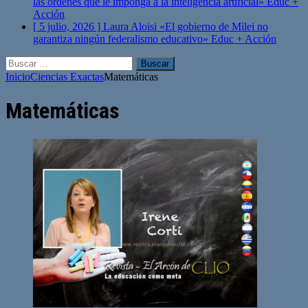
las órdenes que le imponga a la inteligencia artificial»
Educ +
Acción
[ 5 julio, 2026 ]
Laura Aloisi «El gobierno de Milei no
garantiza ningún federalismo educativo»
Educ + Acción
Buscar:
Inicio
Ciencias Exactas
Matemáticas
Matemáticas