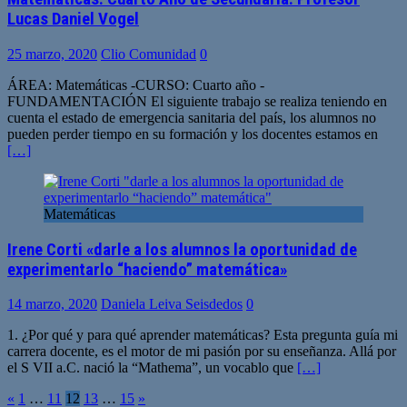
Lucas Daniel Vogel
25 marzo, 2020
Clio Comunidad
0
ÁREA: Matemáticas -CURSO: Cuarto año -
FUNDAMENTACIÓN El siguiente trabajo se realiza teniendo en
cuenta el estado de emergencia sanitaria del país, los alumnos no
pueden perder tiempo en su formación y los docentes estamos en
[…]
Matemáticas
Irene Corti «darle a los alumnos la oportunidad de
experimentarlo “haciendo” matemática»
14 marzo, 2020
Daniela Leiva Seisdedos
0
1. ¿Por qué y para qué aprender matemáticas? Esta pregunta guía mi
carrera docente, es el motor de mi pasión por su enseñanza. Allá por
el S VII a.C. nació la “Mathema”, un vocablo que
[…]
Paginación
«
1
…
11
12
13
…
15
»