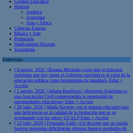
Gestión Educativa
Historia
América
Argentina
Asia y África
Ciencias Exactas
Música y Arte
Pedagogía
Sindicalismo Docente
Tecnología
Entrevistas
[ 6 agosto, 2026 ]
Rosana Morando «creo que el principal
problema que hoy niega el Gobierno nacional es el valor de la
educación pública como herramienta de igualdad»
Educ +
Acción
[ 1 agosto, 2026 ]
Juliana Bambozzi «Hacemos Argentina es
una Asociación Civil comprometida la generación de
oportunidades educativas»
Educ + Acción
[ 28 julio, 2026 ]
María Navarro «en el sistema educativo hay
una deficiencia en la calidad de la formación que se va
acentuando con los años» UCALP
Educ + Acción
[ 12 julio, 2026 ]
Fernando Zullo «Un docente que no pueda
hacerse preguntas difícilmente obtenga buenos resultados de