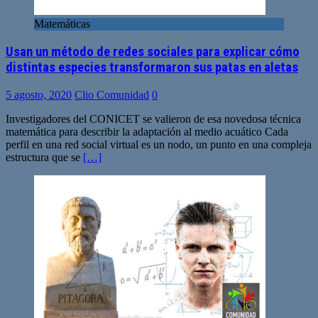
Matemáticas
Usan un método de redes sociales para explicar cómo
distintas especies transformaron sus patas en aletas
5 agosto, 2020
Clio Comunidad
0
Investigadores del CONICET se valieron de esa novedosa técnica
matemática para describir la adaptación al medio acuático Cada
perfil en una red social virtual es un nodo, un punto en una compleja
estructura que se
[…]