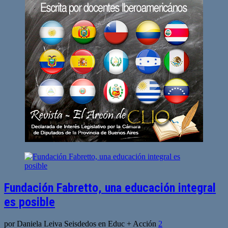
de
entradas
Fundación Fabretto, una educación integral
es posible
por Daniela Leiva Seisdedos en Educ + Acción
2