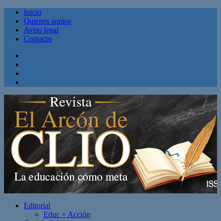
Inicio
Quienes somos
Aviso legal
Contacto
Facebook
Twitter
Linkedin
Youtube
Editorial
Educ + Acción