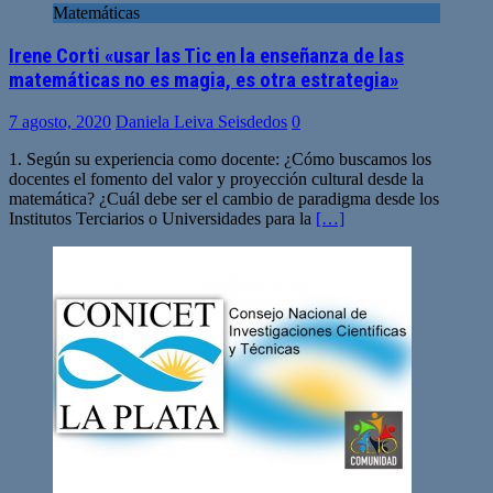
Matemáticas
Irene Corti «usar las Tic en la enseñanza de las
matemáticas no es magia, es otra estrategia»
7 agosto, 2020
Daniela Leiva Seisdedos
0
1. Según su experiencia como docente: ¿Cómo buscamos los
docentes el fomento del valor y proyección cultural desde la
matemática? ¿Cuál debe ser el cambio de paradigma desde los
Institutos Terciarios o Universidades para la
[…]