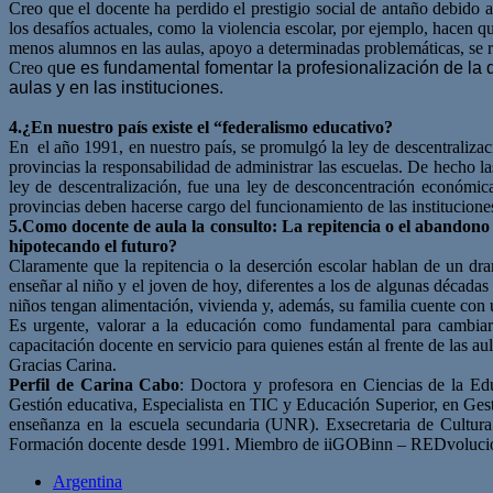
Creo que el docente ha perdido el prestigio social de antaño debido a
los desafíos actuales, como la violencia escolar, por ejemplo, hacen 
menos alumnos en las aulas, apoyo a determinadas problemáticas, se r
Creo q
ue es fundamental fomentar la profesionalización de la 
aulas y en las instituciones.
4.¿En nuestro país existe el “federalismo educativo?
En el año 1991, en nuestro país, se promulgó la ley de descentralizació
provincias la responsabilidad de administrar las escuelas. De hecho l
ley de descentralización, fue una ley de desconcentración económica
provincias deben hacerse cargo del funcionamiento de las institucione
5.Como docente de aula la consulto: La repitencia o el abandono
hipotecando el futuro?
Claramente que la repitencia o la deserción escolar hablan de un dr
enseñar al niño y el joven de hoy, diferentes a los de algunas décadas
niños tengan alimentación, vivienda y, además, su familia cuente con
Es urgente, valorar a la educación como fundamental para cambiar a 
capacitación docente en servicio para quienes están al frente de las a
Gracias Carina.
Perfil de Carina Cabo
: Doctora y profesora en Ciencias de la Ed
Gestión educativa, Especialista en TIC y Educación Superior, en Gest
enseñanza en la escuela secundaria (UNR). Exsecretaria de Cultur
Formación docente desde 1991. Miembro de iiGOBinn – REDvolucio
Argentina