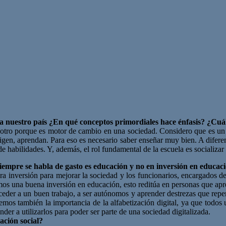
 nuestro país ¿En qué conceptos primordiales hace énfasis? ¿Cuál 
otro porque es motor de cambio en una sociedad. Considero que es un d
origen, aprendan. Para eso es necesario saber enseñar muy bien. A difere
habilidades. Y, además, el rol fundamental de la escuela es socializar 
iempre se habla de gasto es educación y no en inversión en educac
a inversión para mejorar la sociedad y los funcionarios, encargados de 
os una buena inversión en educación, esto reditúa en personas que apren
acceder a un buen trabajo, a ser autónomos y aprender destrezas que repe
demos también la importancia de la alfabetización digital, ya que todos
er a utilizarlos para poder ser parte de una sociedad digitalizada.
ación social?