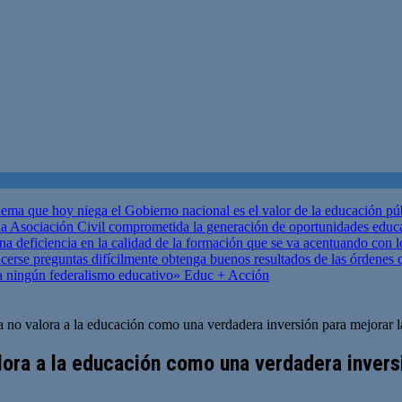
ema que hoy niega el Gobierno nacional es el valor de la educación p
 Asociación Civil comprometida la generación de oportunidades educ
una deficiencia en la calidad de la formación que se va acentuando c
se preguntas difícilmente obtenga buenos resultados de las órdenes que
za ningún federalismo educativo»
Educ + Acción
a no valora a la educación como una verdadera inversión para mejorar 
alora a la educación como una verdadera invers