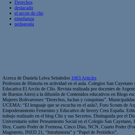
Derechos
destacado
el arcon de clio
enseñanza
pedagogía
Acerca de Daniela Leiva Seisdedos
1003 Articles
Profesora de Historia en actividad en el aula. Colegios San Cayetano
Educativa El Arcón de Clío. Revista realizada por docentes de Arge
de Buenos Aires) a la difusión de Contenidos educativos en Blogs esc
Mujeres Bolivarenses “Derechos, luchas y conquistas”. Municipalid
UCEMA: “El lenguaje que se escucha en el aula?, Foro Scouts de Ar
Empoderamiento Femenino y Educativo de Invery Crea España. Edito
trabajo realizado en el blog Clio y sus Secretos. Distinguida por el D
Universitario sobre Pensamiento Social en el Colegio San Cayetano, 
Hoy, Cuarto Poder de Formosa, Cinco Días, NCN, Cuarto Poder (For
Magisterio, INED 21, “Intrahistoria” y “Papel de Periódico”.