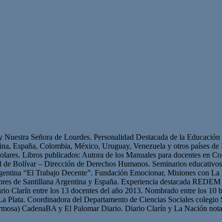
 y Nuestra Señora de Lourdes. Personalidad Destacada de la Educación p
ntina, España, Colombia, México, Uruguay, Venezuela y otros países 
olares. Libros publicados: Autora de los Manuales para docentes en Con
ad de Bolívar – Dirección de Derechos Humanos. Seminarios educativ
gentina “El Trabajo Decente”. Fundación Emocionar, Misiones con La 
res de Santillana Argentina y España. Experiencia destacada REDEM 
iario Clarín entre los 13 docentes del año 2013. Nombrado entre los 10 b
La Plata. Coordinadora del Departamento de Ciencias Sociales colegio 
mosa) CadenaBA y El Palomar Diario. Diario Clarín y La Nación nota