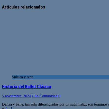
Sitio
Facebook
Twitter
YouTube
web
Artículos relacionados
Música y Arte
Historia del Ballet Clásico
5 noviembre, 2024
Clio Comunidad
0
Danza y baile, tan sólo diferenciados por un sutil matiz, son término
el
[…]