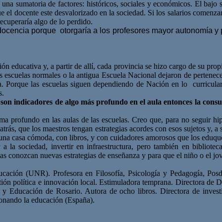
 una sumatoria de factores: históricos, sociales y económicos. El bajo 
que el docente este desvalorizado en la sociedad. Si los salarios comenz
ecuperaría algo de lo perdido.
docencia porque otorgaría a los profesores mayor autonomía y pa
n educativa y, a partir de allí, cada provincia se hizo cargo de su propia
as escuelas normales o la antigua Escuela Nacional dejaron de pertenec
. Porque las escuelas siguen dependiendo de Nación en lo curricular, 
s.
 son indicadores de algo más profundo en el aula entonces la consu
ama profundo en las aulas de las escuelas. Creo que, para no seguir hi
 atrás, que los maestros tengan estrategias acordes con esos sujetos y, a
 una casa cómoda, con libros, y con cuidadores amorosos que los eduqu
la sociedad, invertir en infraestructura, pero también en bibliotecas,
ulas conozcan nuevas estrategias de enseñanza y para que el niño o el j
ucación (UNR). Profesora en Filosofía, Psicología y Pedagogía, Pos
ión política e innovación local. Estimuladora temprana. Directora de 
a y Educación de Rosario. Autora de ocho libros. Directora de inve
nando la educación (España).