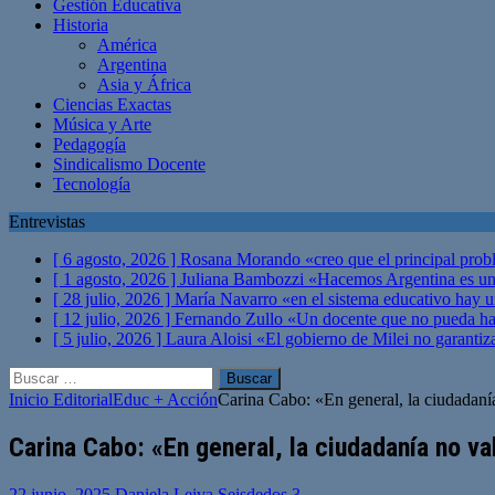
Gestión Educativa
Historia
América
Argentina
Asia y África
Ciencias Exactas
Música y Arte
Pedagogía
Sindicalismo Docente
Tecnología
Entrevistas
[ 6 agosto, 2026 ]
Rosana Morando «creo que el principal probl
[ 1 agosto, 2026 ]
Juliana Bambozzi «Hacemos Argentina es una
[ 28 julio, 2026 ]
María Navarro «en el sistema educativo hay 
[ 12 julio, 2026 ]
Fernando Zullo «Un docente que no pueda hacer
[ 5 julio, 2026 ]
Laura Aloisi «El gobierno de Milei no garanti
Buscar:
Inicio
Editorial
Educ + Acción
Carina Cabo: «En general, la ciudadaní
Carina Cabo: «En general, la ciudadanía no v
22 junio, 2025
Daniela Leiva Seisdedos
3