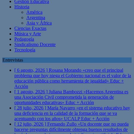
Gestión Educativa
Historia
América
Argentina
Asia y África
Ciencias Exactas
Música y Arte
Pedagogía
Sindicalismo Docente
Tecnología
Entrevistas
[ 6 agosto, 2026 ]
Rosana Morando «creo que el principal
problema que hoy niega el Gobierno nacional es el valor de la
educación pública como herramienta de igualdad»
Educ +
Acción
[ 1 agosto, 2026 ]
Juliana Bambozzi «Hacemos Argentina es
una Asociación Civil comprometida la generación de
oportunidades educativas»
Educ + Acción
[ 28 julio, 2026 ]
María Navarro «en el sistema educativo hay
una deficiencia en la calidad de la formación que se va
acentuando con los años» UCALP
Educ + Acción
[ 12 julio, 2026 ]
Fernando Zullo «Un docente que no pueda
hacerse preguntas difícilmente obtenga buenos resultados de