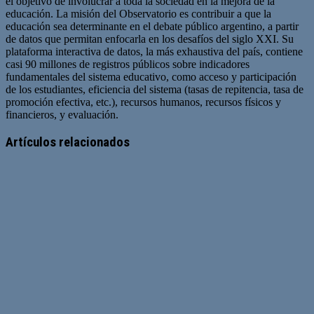
el objetivo de involucrar a toda la sociedad en la mejora de la
educación. La misión del Observatorio es contribuir a que la
educación sea determinante en el debate público argentino, a partir
de datos que permitan enfocarla en los desafíos del siglo XXI. Su
plataforma interactiva de datos, la más exhaustiva del país, contiene
casi 90 millones de registros públicos sobre indicadores
fundamentales del sistema educativo, como acceso y participación
de los estudiantes, eficiencia del sistema (tasas de repitencia, tasa de
promoción efectiva, etc.), recursos humanos, recursos físicos y
financieros, y evaluación.
Sitio
web
Artículos relacionados