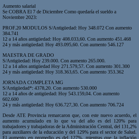
Aumento salarial
Se COBRA El 7 de Diciembre Como quedaría el sueldo a
Noviembre 2023:
PROF.20 MODULOS S/Antigüedad: Hoy 348.072 Con aumento
384.741
12 a 14 años antigüedad: Hoy 408.033,60. Con aumento 451.468
24 y más antigüedad: Hoy 493.095,60. Con aumento 546.127
MAESTRA DE GRADO
S/Antigüedad: Hoy 239.000. Con aumento 265.000.
12 a 14 años antigüedad Hoy 271.579,57. Con aumento 301.300
24 y más antigüedad: Hoy 318.363,65. Con aumento 353.362
JORNADA COMPLETA MG
S/Antigüedad*: 4378,20. Con aumento 530.000
12 a 14 años de antigüedad: Hoy 543.159,04. Con aumento
602.600
24 y más antigüedad: Hoy 636.727,30. Con aumento 706.724
Desde ATE Provincia remarcaron que, con este nuevo acuerdo, el
aumento acumulado en lo que va del año es del 120% para
trabajadores y trabajadoras de la Administración Central, del 131,2%
para auxiliares de la educación y del 129% para el sector de Salud.
El aumento en promedio es del 127%, mientras que la inflación