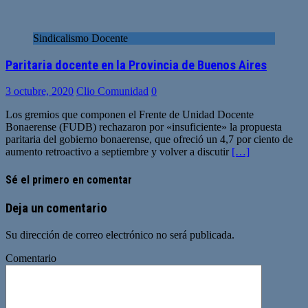
Sindicalismo Docente
Paritaria docente en la Provincia de Buenos Aires
3 octubre, 2020
Clio Comunidad
0
Los gremios que componen el Frente de Unidad Docente
Bonaerense (FUDB) rechazaron por «insuficiente» la propuesta
paritaria del gobierno bonaerense, que ofreció un 4,7 por ciento de
aumento retroactivo a septiembre y volver a discutir
[…]
Sé el primero en comentar
Deja un comentario
Su dirección de correo electrónico no será publicada.
Comentario