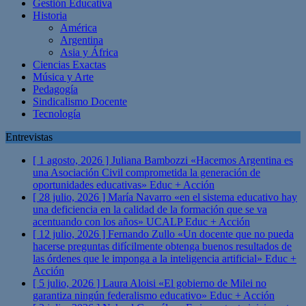
Gestión Educativa
Historia
América
Argentina
Asia y África
Ciencias Exactas
Música y Arte
Pedagogía
Sindicalismo Docente
Tecnología
Entrevistas
[ 1 agosto, 2026 ]
Juliana Bambozzi «Hacemos Argentina es
una Asociación Civil comprometida la generación de
oportunidades educativas»
Educ + Acción
[ 28 julio, 2026 ]
María Navarro «en el sistema educativo hay
una deficiencia en la calidad de la formación que se va
acentuando con los años» UCALP
Educ + Acción
[ 12 julio, 2026 ]
Fernando Zullo «Un docente que no pueda
hacerse preguntas difícilmente obtenga buenos resultados de
las órdenes que le imponga a la inteligencia artificial»
Educ +
Acción
[ 5 julio, 2026 ]
Laura Aloisi «El gobierno de Milei no
garantiza ningún federalismo educativo»
Educ + Acción