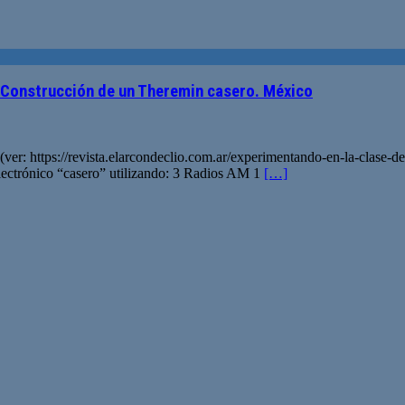
. Construcción de un Theremin casero. México
(ver: https://revista.elarcondeclio.com.ar/experimentando-en-la-clase-
lectrónico “casero” utilizando: 3 Radios AM 1
[…]