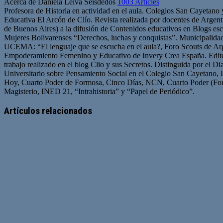
Acerca de Daniela Leiva Seisdedos
1003 Articles
Profesora de Historia en actividad en el aula. Colegios San Cayetano
Educativa El Arcón de Clío. Revista realizada por docentes de Arge
de Buenos Aires) a la difusión de Contenidos educativos en Blogs esc
Mujeres Bolivarenses “Derechos, luchas y conquistas”. Municipalid
UCEMA: “El lenguaje que se escucha en el aula?, Foro Scouts de Ar
Empoderamiento Femenino y Educativo de Invery Crea España. Edito
trabajo realizado en el blog Clio y sus Secretos. Distinguida por el D
Universitario sobre Pensamiento Social en el Colegio San Cayetano, 
Hoy, Cuarto Poder de Formosa, Cinco Días, NCN, Cuarto Poder (For
Magisterio, INED 21, “Intrahistoria” y “Papel de Periódico”.
Sitio
Facebook
Twitter
YouTube
web
Artículos relacionados