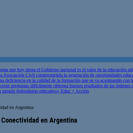
ema que hoy niega el Gobierno nacional es el valor de la educación p
 Asociación Civil comprometida la generación de oportunidades educ
una deficiencia en la calidad de la formación que se va acentuando c
se preguntas difícilmente obtenga buenos resultados de las órdenes que
za ningún federalismo educativo»
Educ + Acción
idad en Argentina
 Conectividad en Argentina