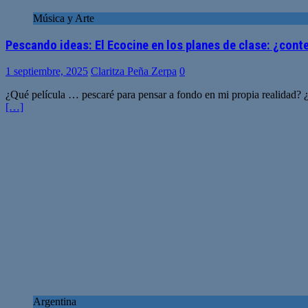
Música y Arte
Pescando ideas: El Ecocine en los planes de clase: ¿con
1 septiembre, 2025
Claritza Peña Zerpa
0
¿Qué película … pescaré para pensar a fondo en mi propia realidad? ¿
[…]
Argentina