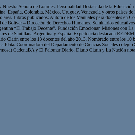
 y Nuestra Señora de Lourdes. Personalidad Destacada de la Educación p
ntina, España, Colombia, México, Uruguay, Venezuela y otros países 
olares. Libros publicados: Autora de los Manuales para docentes en Con
ad de Bolívar – Dirección de Derechos Humanos. Seminarios educativ
gentina “El Trabajo Decente”. Fundación Emocionar, Misiones con La 
res de Santillana Argentina y España. Experiencia destacada REDEM 
iario Clarín entre los 13 docentes del año 2013. Nombrado entre los 10 b
La Plata. Coordinadora del Departamento de Ciencias Sociales colegio 
mosa) CadenaBA y El Palomar Diario. Diario Clarín y La Nación nota