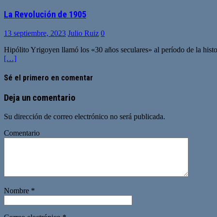
La Revolución de 1905
13 septiembre, 2023
Julio Ruiz
0
Hipólito Yrigoyen llamó los «30 años seculares» al período de la his
[…]
Sé el primero en comentar
Deja un comentario
Su dirección de correo electrónico no será publicada.
Comentario
Nombre
*