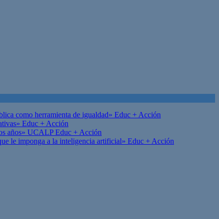
ública como herramienta de igualdad»
Educ + Acción
ativas»
Educ + Acción
on los años» UCALP
Educ + Acción
 le imponga a la inteligencia artificial»
Educ + Acción