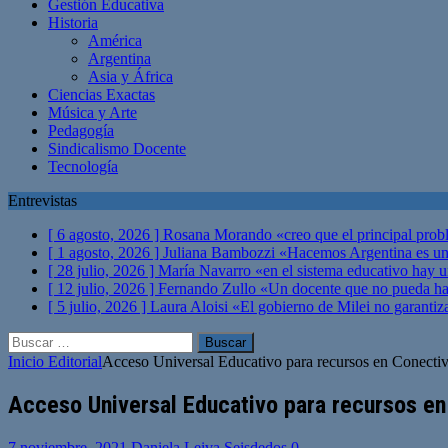
Gestión Educativa
Historia
América
Argentina
Asia y África
Ciencias Exactas
Música y Arte
Pedagogía
Sindicalismo Docente
Tecnología
Entrevistas
[ 6 agosto, 2026 ]
Rosana Morando «creo que el principal probl
[ 1 agosto, 2026 ]
Juliana Bambozzi «Hacemos Argentina es una
[ 28 julio, 2026 ]
María Navarro «en el sistema educativo hay 
[ 12 julio, 2026 ]
Fernando Zullo «Un docente que no pueda hacer
[ 5 julio, 2026 ]
Laura Aloisi «El gobierno de Milei no garanti
Buscar:
Inicio
Editorial
Acceso Universal Educativo para recursos en Conectiv
Acceso Universal Educativo para recursos en
7 noviembre, 2021
Daniela Leiva Seisdedos
0