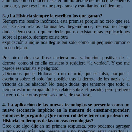
alumnos como conocer hasta el último detalle del tema que tenemos
que dar, y para eso hay que prepararse y estudiar todo el tiempo.
3. ¿La Historia siempre la escriben los que ganan?
Siempre me resultó incómoda esta premisa porque no creo que sea
así. Existen relatos dominantes, hegemónicos, de eso no tengo
dudas. Pero eso no quiere decir que no existan otras explicaciones
sobre el pasado, siempre existe otra
explicación aunque nos llegue tan solo como un pequeño rumor o
un eco lejano.
Por otro lado, esa frase encierra una valoración positiva de la
derrota, como si en ella existiera o residiera “la verdad”. Y eso me
parece esencialista y peligroso.
¿Diríamos que el Holocausto no ocurrió, que es falso, porque la
escritura sobre él solo fue posible tras la derrota de los nazis y la
victoria de los aliados? No tengo dudas que tenemos que todo el
tiempo estar interrogando los relatos sobre el pasado, pero prefiero
hacerlo desde otras premisas que la de esa frase.
4. La aplicación de las nuevas tecnologías se presenta como un
nuevo escenario
implícito en la manera de enseñar-aprender,
entonces le pregunto ¿Qué nuevo
rol debe tener un profesor en
Historia en tiempos de las nuevas tecnologías?
Creo que algo dije en mi primera respuesta, pero podemos agregar
alguna cosa más. Me parece que no podemos estar cerrados al