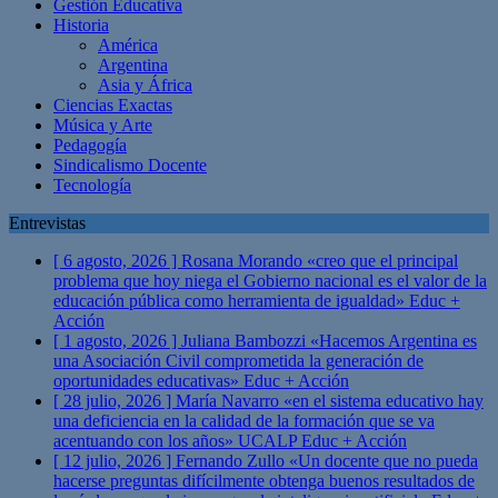
Gestión Educativa
Historia
América
Argentina
Asia y África
Ciencias Exactas
Música y Arte
Pedagogía
Sindicalismo Docente
Tecnología
Entrevistas
[ 6 agosto, 2026 ]
Rosana Morando «creo que el principal
problema que hoy niega el Gobierno nacional es el valor de la
educación pública como herramienta de igualdad»
Educ +
Acción
[ 1 agosto, 2026 ]
Juliana Bambozzi «Hacemos Argentina es
una Asociación Civil comprometida la generación de
oportunidades educativas»
Educ + Acción
[ 28 julio, 2026 ]
María Navarro «en el sistema educativo hay
una deficiencia en la calidad de la formación que se va
acentuando con los años» UCALP
Educ + Acción
[ 12 julio, 2026 ]
Fernando Zullo «Un docente que no pueda
hacerse preguntas difícilmente obtenga buenos resultados de