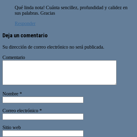
Qué linda nota! Cuánta sencillez, profundidad y calidez en
sus palabras. Gracias
Responder
Deja un comentario
Su dirección de correo electrónico no será publicada.
Comentario
Nombre
*
Correo electrónico
*
Sitio web