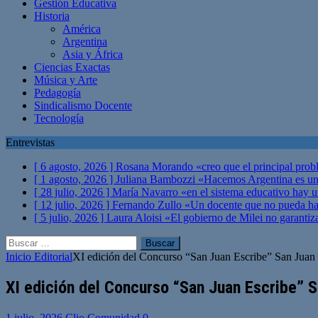
Gestión Educativa
Historia
América
Argentina
Asia y África
Ciencias Exactas
Música y Arte
Pedagogía
Sindicalismo Docente
Tecnología
Entrevistas
[ 6 agosto, 2026 ]
Rosana Morando «creo que el principal probl
[ 1 agosto, 2026 ]
Juliana Bambozzi «Hacemos Argentina es una
[ 28 julio, 2026 ]
María Navarro «en el sistema educativo hay 
[ 12 julio, 2026 ]
Fernando Zullo «Un docente que no pueda hacer
[ 5 julio, 2026 ]
Laura Aloisi «El gobierno de Milei no garanti
Buscar:
Inicio
Editorial
XI edición del Concurso “San Juan Escribe” San Juan
XI edición del Concurso “San Juan Escribe” 
1 julio, 2026
Clio Comunidad
0