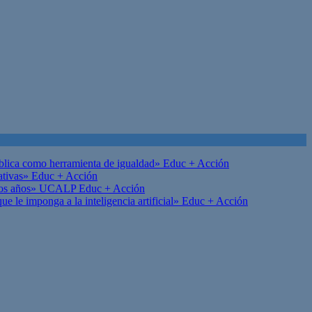
ública como herramienta de igualdad»
Educ + Acción
ativas»
Educ + Acción
on los años» UCALP
Educ + Acción
 le imponga a la inteligencia artificial»
Educ + Acción