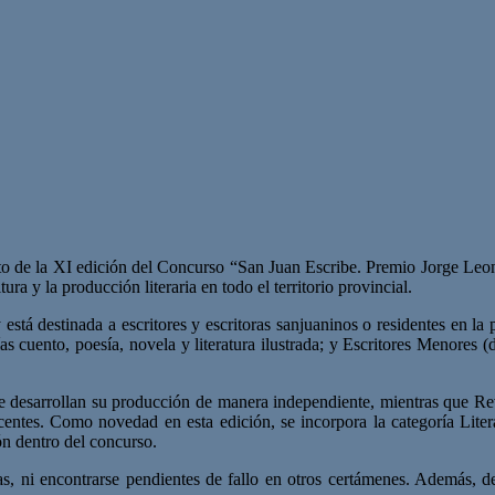
nto de la XI edición del Concurso “San Juan Escribe. Premio Jorge Leon
a y la producción literaria en todo el territorio provincial.
stá destinada a escritores y escritoras sanjuaninos o residentes en la 
s cuento, poesía, novela y literatura ilustrada; y Escritores Menores (
ue desarrollan su producción de manera independiente, mientras que Rev
centes. Como novedad en esta edición, se incorpora la categoría Liter
ón dentro del concurso.
das, ni encontrarse pendientes de fallo en otros certámenes. Además, d