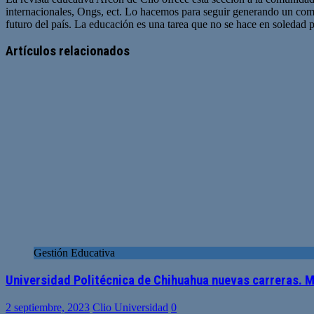
internacionales, Ongs, ect. Lo hacemos para seguir generando un com
futuro del país. La educación es una tarea que no se hace en soledad po
Sitio
web
Artículos relacionados
Gestión Educativa
Universidad Politécnica de Chihuahua nuevas carreras. 
2 septiembre, 2023
Clio Universidad
0