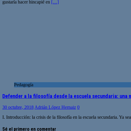
gustaría hacer hincapié en
[…]
Pedagogía
Defender a la filosofía desde la escuela secundaria: una
30 octubre, 2018
Adrián López Hernaiz
0
I. Introducción: la crisis de la filosofía en la escuela secundaria. Ya 
Sé el primero en comentar