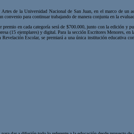
y Artes de la Universidad Nacional de San Juan, en el marco de un a
e un convenio para continuar trabajando de manera conjunta en la evaluac
r premio en cada categoría será de $700.000, junto con la edición y pub
esa (15 ejemplares) y digital. Para la sección Escritores Menores, en l
ía Revelación Escolar, se premiará a una única institución educativa co
 para dar a difusión todo lo referente a la educación desde proyecto de 