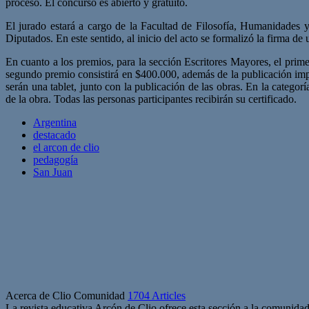
proceso. El concurso es abierto y gratuito.
El jurado estará a cargo de la Facultad de Filosofía, Humanidades 
Diputados. En este sentido, al inicio del acto se formalizó la firma d
En cuanto a los premios, para la sección Escritores Mayores, el prime
segundo premio consistirá en $400.000, además de la publicación impr
serán una tablet, junto con la publicación de las obras. En la categor
de la obra. Todas las personas participantes recibirán su certificado.
Argentina
destacado
el arcon de clio
pedagogía
San Juan
Acerca de Clio Comunidad
1704 Articles
La revista educativa Arcón de Clio ofrece esta sección a la comunidad