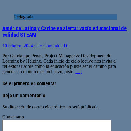
Pedagogía
América Latina y Caribe en alerta: vacío educacional de
calidad STEAM
10 febrero, 2024
Clio Comunidad
0
Por Guadalupe Penas, Project Manager & Development de
Learning by Helping. Cada inicio de ciclo lectivo nos invita a
reflexionar sobre cómo la educación puede ser el camino para
generar un mundo más inclusivo, justo
[…]
Sé el primero en comentar
Deja un comentario
Su dirección de correo electrónico no será publicada.
Comentario