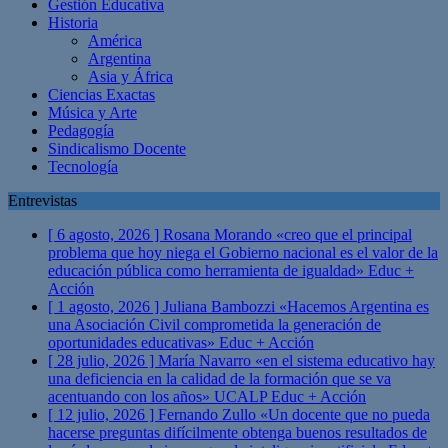
Gestión Educativa
Historia
América
Argentina
Asia y África
Ciencias Exactas
Música y Arte
Pedagogía
Sindicalismo Docente
Tecnología
Entrevistas
[ 6 agosto, 2026 ]
Rosana Morando «creo que el principal
problema que hoy niega el Gobierno nacional es el valor de la
educación pública como herramienta de igualdad»
Educ +
Acción
[ 1 agosto, 2026 ]
Juliana Bambozzi «Hacemos Argentina es
una Asociación Civil comprometida la generación de
oportunidades educativas»
Educ + Acción
[ 28 julio, 2026 ]
María Navarro «en el sistema educativo hay
una deficiencia en la calidad de la formación que se va
acentuando con los años» UCALP
Educ + Acción
[ 12 julio, 2026 ]
Fernando Zullo «Un docente que no pueda
hacerse preguntas difícilmente obtenga buenos resultados de