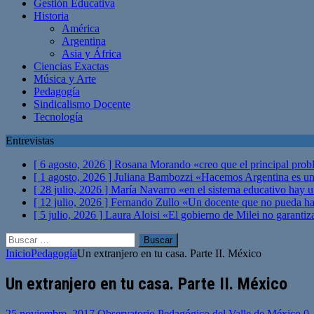
Gestión Educativa
Historia
América
Argentina
Asia y África
Ciencias Exactas
Música y Arte
Pedagogía
Sindicalismo Docente
Tecnología
Entrevistas
[ 6 agosto, 2026 ]
Rosana Morando «creo que el principal probl
[ 1 agosto, 2026 ]
Juliana Bambozzi «Hacemos Argentina es una
[ 28 julio, 2026 ]
María Navarro «en el sistema educativo hay 
[ 12 julio, 2026 ]
Fernando Zullo «Un docente que no pueda hacer
[ 5 julio, 2026 ]
Laura Aloisi «El gobierno de Milei no garanti
Buscar:
Inicio
Pedagogía
Un extranjero en tu casa. Parte II. México
Un extranjero en tu casa. Parte II. México
25 noviembre, 2017
Observatorio Pedagógico del Valle de México
0