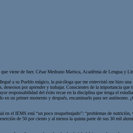
que viene de fuer. César Medrano Marisca, Académia de Lengua y Lit
do llegué a su Pueblo mágico, la psicóloga que me entrevistó me hizo un
, deseosos por aprender y trabajar. Conscientes de la importancia que 
mayor responsabilidad del éxito recae en la disciplina que tenga el estud
rlo en un primer momento y después, encaminarlo para ser autónomo. ¿Cu
ial en el IEMS está “un poco resquebrajado”: “problemas de nutrición, vi
serción de 50 por ciento y al menos la quinta parte de sus 30 mil alum