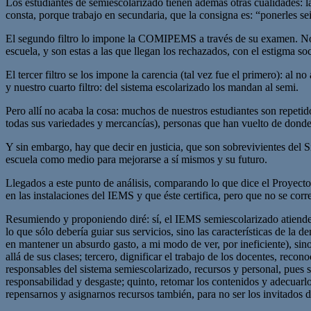
Los estudiantes de semiescolarizado tienen además otras cualidades: l
consta, porque trabajo en secundaria, que la consigna es: “ponerles se
El segundo filtro lo impone la COMIPEMS a través de su examen. No só
escuela, y son estas a las que llegan los rechazados, con el estigma soc
El tercer filtro se los impone la carencia (tal vez fue el primero): al
y nuestro cuarto filtro: del sistema escolarizado los mandan al semi.
Pero allí no acaba la cosa: muchos de nuestros estudiantes son repetid
todas sus variedades y mercancías), personas que han vuelto de donde
Y sin embargo, hay que decir en justicia, que son sobrevivientes del S
escuela como medio para mejorarse a sí mismos y su futuro.
Llegados a este punto de análisis, comparando lo que dice el Proyecto
en las instalaciones del IEMS y que éste certifica, pero que no se corre
Resumiendo y proponiendo diré: sí, el IEMS semiescolarizado atiende 
lo que sólo debería guiar sus servicios, sino las características de la d
en mantener un absurdo gasto, a mi modo de ver, por ineficiente), sin
allá de sus clases; tercero, dignificar el trabajo de los docentes, rec
responsables del sistema semiescolarizado, recursos y personal, pues s
responsabilidad y desgaste; quinto, retomar los contenidos y adecuarlos
repensarnos y asignarnos recursos también, para no ser los invitados d