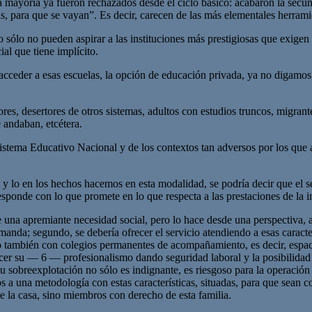
a mayoría ya fueron rechazados desde el ciclo básico: acabaron la secund
is, para que se vayan”. Es decir, carecen de las más elementales herram
lo no pueden aspirar a las instituciones más prestigiosas que exigen 
ial que tiene implícito.
 no acceder a esas escuelas, la opción de educación privada, ya no digam
ores, desertores de otros sistemas, adultos con estudios truncos, migra
 andaban, etcétera.
istema Educativo Nacional y de los contextos tan adversos por los que a
 y lo en los hechos hacemos en esta modalidad, se podría decir que el 
sponde con lo que promete en lo que respecta a las prestaciones de la inf
una apremiante necesidad social, pero lo hace desde una perspectiva, a
emanda; segundo, se debería ofrecer el servicio atendiendo a esas caracterí
o también con colegios permanentes de acompañamiento, es decir, espacio
onocer su — 6 — profesionalismo dando seguridad laboral y la posibilidad
u sobreexplotación no sólo es indignante, es riesgoso para la operación
 a una metodología con estas características, situadas, para que sean coh
e la casa, sino miembros con derecho de esta familia.