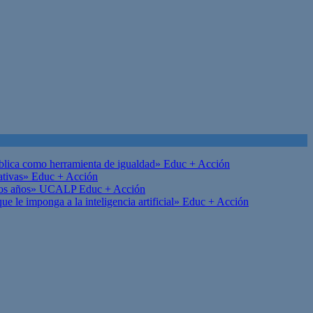
ública como herramienta de igualdad»
Educ + Acción
ativas»
Educ + Acción
on los años» UCALP
Educ + Acción
 le imponga a la inteligencia artificial»
Educ + Acción