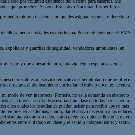
aria sólo por voluntad estadística del sistema para sacarlos. Me
ientas que promete el Sistema Educativo Nacional. Primer filtro.
promedio mínimo de siete, sino que les asignan escuela, o derecho a
os de alto o medio costo, les es más lejana. Por suerte tenemos el IEMS
ntes, expolicias y guardias de seguridad, vendedores ambulantes (en
traviesan; y que a pesar de todo, todavía tienen esperanzas en la
semiescolarizado es un servicio educativo subcontratado que se ofrece
raestructura, el planteamiento curricular, el trabajo docente, etcétera.
 mi modo de ver, incorrecta. Primero, no es la demanda en abstracto
sticas, a través no sólo de asesorías tipo clase (si todavía insistieran
s a los cuales los estudiantes puedan asistir para recibir apoyo más
 de reunirse en academias; cuarto, dar el apoyo necesario a los enlaces
 del sistema, ya que son ellos, como personas, quienes llevan la mayor
erentes entre el trabajo en clase y el estudio independiente; y sexto,