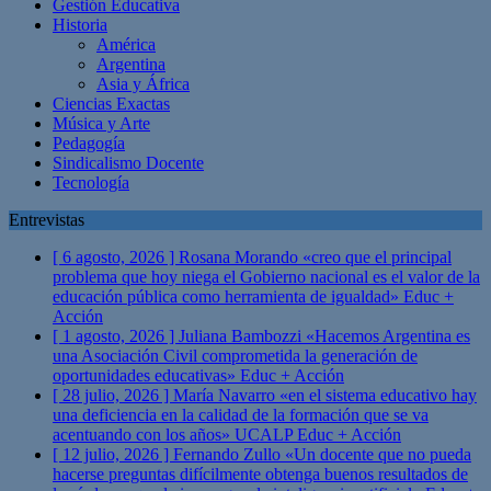
Gestión Educativa
Historia
América
Argentina
Asia y África
Ciencias Exactas
Música y Arte
Pedagogía
Sindicalismo Docente
Tecnología
Entrevistas
[ 6 agosto, 2026 ]
Rosana Morando «creo que el principal
problema que hoy niega el Gobierno nacional es el valor de la
educación pública como herramienta de igualdad»
Educ +
Acción
[ 1 agosto, 2026 ]
Juliana Bambozzi «Hacemos Argentina es
una Asociación Civil comprometida la generación de
oportunidades educativas»
Educ + Acción
[ 28 julio, 2026 ]
María Navarro «en el sistema educativo hay
una deficiencia en la calidad de la formación que se va
acentuando con los años» UCALP
Educ + Acción
[ 12 julio, 2026 ]
Fernando Zullo «Un docente que no pueda
hacerse preguntas difícilmente obtenga buenos resultados de