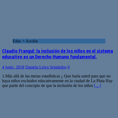
Educ + Acción
Claudio Frangul: la inclusión de los niños en el sistema
educativo es un Derecho Humano fundamental.
4 junio, 2018
Daniela Leiva Seisdedos
0
1.Más allá de las meras estadísticas ¿ Que haría usted para que no
haya niños excluidos educativamente en la ciudad de La Plata Hay
que partir del concepto de que la inclusión de los niños
[…]