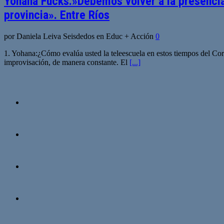
Yohana Fucks.»Debemos volver a la presencial
provincia». Entre Ríos
por Daniela Leiva Seisdedos en Educ + Acción
0
1. Yohana:¿Cómo evalúa usted la teleescuela en estos tiempos del Co
improvisación, de manera constante. El
[...]