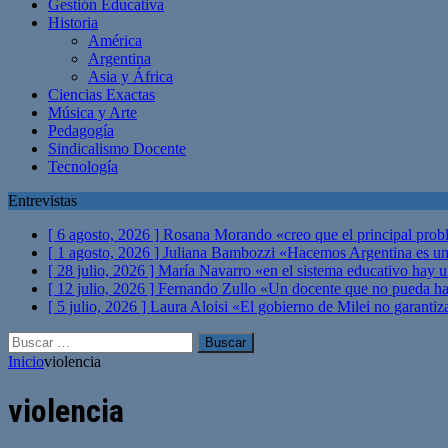
Gestión Educativa
Historia
América
Argentina
Asia y África
Ciencias Exactas
Música y Arte
Pedagogía
Sindicalismo Docente
Tecnología
Entrevistas
[ 6 agosto, 2026 ]
Rosana Morando «creo que el principal probl
[ 1 agosto, 2026 ]
Juliana Bambozzi «Hacemos Argentina es una
[ 28 julio, 2026 ]
María Navarro «en el sistema educativo hay 
[ 12 julio, 2026 ]
Fernando Zullo «Un docente que no pueda hacer
[ 5 julio, 2026 ]
Laura Aloisi «El gobierno de Milei no garanti
Buscar:
Inicio
violencia
violencia