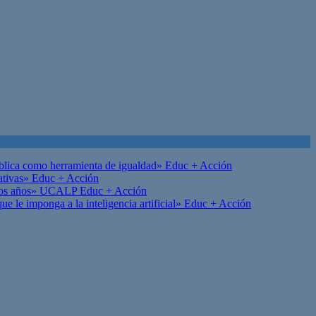
ública como herramienta de igualdad»
Educ + Acción
ativas»
Educ + Acción
on los años» UCALP
Educ + Acción
 le imponga a la inteligencia artificial»
Educ + Acción