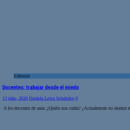
Editorial
Docentes: trabajar desde el miedo
13 julio, 2026
Daniela Leiva Seisdedos
0
A los docentes de aula: ¿Quién nos cuida? ¿Actualmente no sienten mi