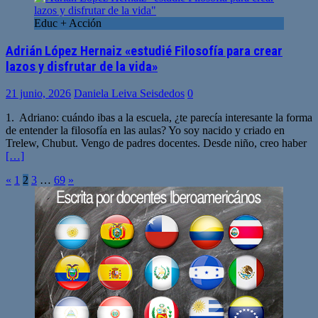
Educ + Acción
Adrián López Hernaiz «estudié Filosofía para crear
lazos y disfrutar de la vida»
21 junio, 2026
Daniela Leiva Seisdedos
0
1. Adriano: cuándo ibas a la escuela, ¿te parecía interesante la forma
de entender la filosofía en las aulas? Yo soy nacido y criado en
Trelew, Chubut. Vengo de padres docentes. Desde niño, creo haber
[…]
Paginación
«
1
2
3
…
69
»
de
entradas