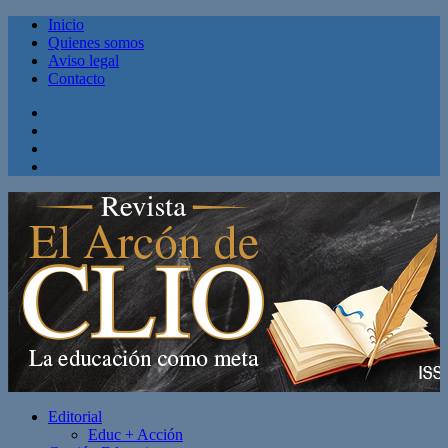
Inicio
Quienes somos
Aviso legal
Contacto
Facebook
Twitter
Linkedin
Youtube
Editorial
Educ + Acción