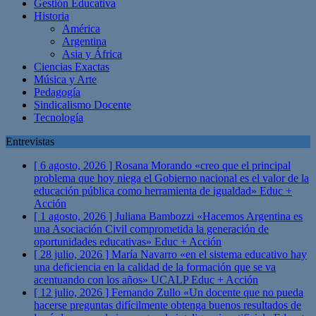
Gestión Educativa
Historia
América
Argentina
Asia y África
Ciencias Exactas
Música y Arte
Pedagogía
Sindicalismo Docente
Tecnología
Entrevistas
[ 6 agosto, 2026 ]
Rosana Morando «creo que el principal
problema que hoy niega el Gobierno nacional es el valor de la
educación pública como herramienta de igualdad»
Educ +
Acción
[ 1 agosto, 2026 ]
Juliana Bambozzi «Hacemos Argentina es
una Asociación Civil comprometida la generación de
oportunidades educativas»
Educ + Acción
[ 28 julio, 2026 ]
María Navarro «en el sistema educativo hay
una deficiencia en la calidad de la formación que se va
acentuando con los años» UCALP
Educ + Acción
[ 12 julio, 2026 ]
Fernando Zullo «Un docente que no pueda
hacerse preguntas difícilmente obtenga buenos resultados de