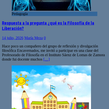
Pedagogía
Respuesta a la pregunta ¿qué es la Filosofía de la
Liberación?
14 julio, 2026
María Meza
0
Hace poco un compañero del grupo de reflexión y divulgación
filosófica Encavernados, me invitó a participar en una clase del
Profesorado de Filosofía en el Instituto Sáenz de Lomas de Zamora
donde fui docente muchos
[…]