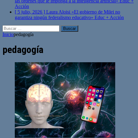
las órdenes que le imponga a la inteligencia artificial»
Educ +
Acción
[ 5 julio, 2026 ]
Laura Aloisi «El gobierno de Milei no
garantiza ningún federalismo educativo»
Educ + Acción
Buscar:
Inicio
pedagogía
pedagogía