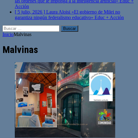
las órdenes que le imponga a la inteligencia artificial»
Educ +
Acción
[ 5 julio, 2026 ]
Laura Aloisi «El gobierno de Milei no
garantiza ningún federalismo educativo»
Educ + Acción
Buscar:
Inicio
Malvinas
Malvinas