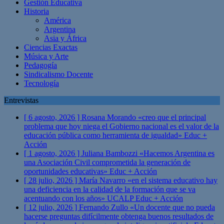
Gestión Educativa
Historia
América
Argentina
Asia y África
Ciencias Exactas
Música y Arte
Pedagogía
Sindicalismo Docente
Tecnología
Entrevistas
[ 6 agosto, 2026 ]
Rosana Morando «creo que el principal
problema que hoy niega el Gobierno nacional es el valor de la
educación pública como herramienta de igualdad»
Educ +
Acción
[ 1 agosto, 2026 ]
Juliana Bambozzi «Hacemos Argentina es
una Asociación Civil comprometida la generación de
oportunidades educativas»
Educ + Acción
[ 28 julio, 2026 ]
María Navarro «en el sistema educativo hay
una deficiencia en la calidad de la formación que se va
acentuando con los años» UCALP
Educ + Acción
[ 12 julio, 2026 ]
Fernando Zullo «Un docente que no pueda
hacerse preguntas difícilmente obtenga buenos resultados de