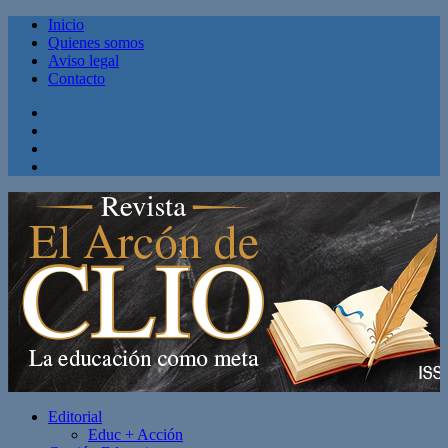
Inicio
Quienes somos
Aviso legal
Contacto
Facebook
Twitter
Linkedin
Youtube
Editorial
Educ + Acción