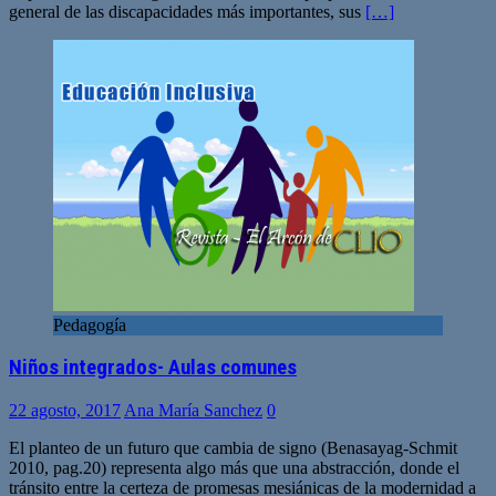
general de las discapacidades más importantes, sus
[…]
Pedagogía
Niños integrados- Aulas comunes
22 agosto, 2017
Ana María Sanchez
0
El planteo de un futuro que cambia de signo (Benasayag-Schmit
2010, pag.20) representa algo más que una abstracción, donde el
tránsito entre la certeza de promesas mesiánicas de la modernidad a