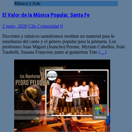
Música y Arte
El Valor de la Música Popular. Santa Fe
2 junio, 2020
Clio Comunidad
0
Docentes y músicos santafesinos reeditan un material para la
enseñanza del canto y el género popular para la primaria. Los
profesores Juan Miguel (Juancho) Perone, Myriam Cubellos, Iván
Tarabelli, Susana Francesio junto al guitarrista Toto
[…]