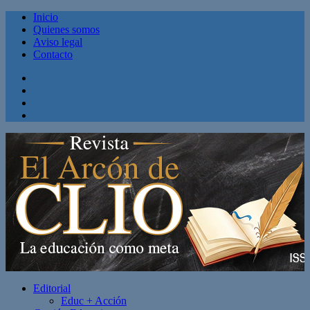
Inicio
Quienes somos
Aviso legal
Contacto
Facebook
Twitter
Linkedin
Youtube
Editorial
Educ + Acción