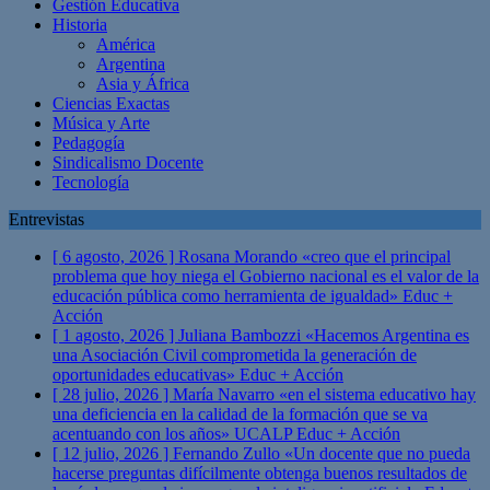
Gestión Educativa
Historia
América
Argentina
Asia y África
Ciencias Exactas
Música y Arte
Pedagogía
Sindicalismo Docente
Tecnología
Entrevistas
[ 6 agosto, 2026 ]
Rosana Morando «creo que el principal
problema que hoy niega el Gobierno nacional es el valor de la
educación pública como herramienta de igualdad»
Educ +
Acción
[ 1 agosto, 2026 ]
Juliana Bambozzi «Hacemos Argentina es
una Asociación Civil comprometida la generación de
oportunidades educativas»
Educ + Acción
[ 28 julio, 2026 ]
María Navarro «en el sistema educativo hay
una deficiencia en la calidad de la formación que se va
acentuando con los años» UCALP
Educ + Acción
[ 12 julio, 2026 ]
Fernando Zullo «Un docente que no pueda
hacerse preguntas difícilmente obtenga buenos resultados de