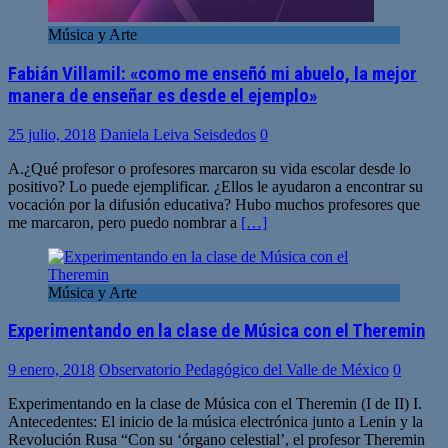
Música y Arte
Fabián Villamil: «como me enseñó mi abuelo, la mejor
manera de enseñar es desde el ejemplo»
25 julio, 2018
Daniela Leiva Seisdedos
0
A.¿Qué profesor o profesores marcaron su vida escolar desde lo
positivo? Lo puede ejemplificar. ¿Ellos le ayudaron a encontrar su
vocación por la difusión educativa? Hubo muchos profesores que
me marcaron, pero puedo nombrar a
[…]
Música y Arte
Experimentando en la clase de Música con el Theremin
9 enero, 2018
Observatorio Pedagógico del Valle de México
0
Experimentando en la clase de Música con el Theremin (I de II) I.
Antecedentes: El inicio de la música electrónica junto a Lenin y la
Revolución Rusa “Con su ‘órgano celestial’, el profesor Theremin