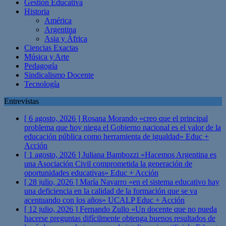
Gestión Educativa
Historia
América
Argentina
Asia y África
Ciencias Exactas
Música y Arte
Pedagogía
Sindicalismo Docente
Tecnología
Entrevistas
[ 6 agosto, 2026 ]
Rosana Morando «creo que el principal
problema que hoy niega el Gobierno nacional es el valor de la
educación pública como herramienta de igualdad»
Educ +
Acción
[ 1 agosto, 2026 ]
Juliana Bambozzi «Hacemos Argentina es
una Asociación Civil comprometida la generación de
oportunidades educativas»
Educ + Acción
[ 28 julio, 2026 ]
María Navarro «en el sistema educativo hay
una deficiencia en la calidad de la formación que se va
acentuando con los años» UCALP
Educ + Acción
[ 12 julio, 2026 ]
Fernando Zullo «Un docente que no pueda
hacerse preguntas difícilmente obtenga buenos resultados de