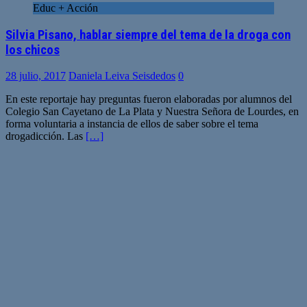
Educ + Acción
Silvia Pisano, hablar siempre del tema de la droga con
los chicos
28 julio, 2017
Daniela Leiva Seisdedos
0
En este reportaje hay preguntas fueron elaboradas por alumnos del
Colegio San Cayetano de La Plata y Nuestra Señora de Lourdes, en
forma voluntaria a instancia de ellos de saber sobre el tema
drogadicción. Las
[…]