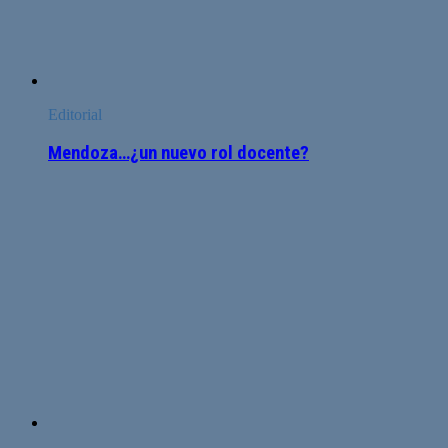
Editorial
Mendoza…¿un nuevo rol docente?