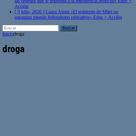
las órdenes que le imponga a la inteligencia artificial»
Educ +
Acción
[ 5 julio, 2026 ]
Laura Aloisi «El gobierno de Milei no
garantiza ningún federalismo educativo»
Educ + Acción
Buscar:
Inicio
droga
droga