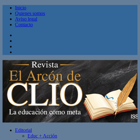
Inicio
Quienes somos
Aviso legal
Contacto
Facebook
Twitter
Linkedin
Youtube
Editorial
Educ + Acción