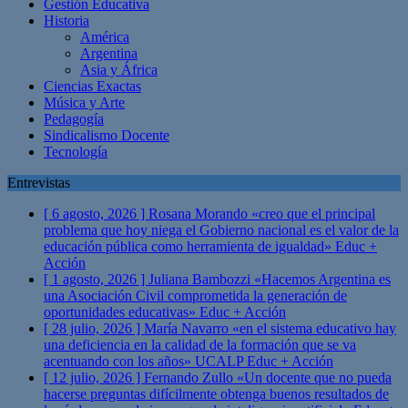
Gestión Educativa
Historia
América
Argentina
Asia y África
Ciencias Exactas
Música y Arte
Pedagogía
Sindicalismo Docente
Tecnología
Entrevistas
[ 6 agosto, 2026 ]
Rosana Morando «creo que el principal
problema que hoy niega el Gobierno nacional es el valor de la
educación pública como herramienta de igualdad»
Educ +
Acción
[ 1 agosto, 2026 ]
Juliana Bambozzi «Hacemos Argentina es
una Asociación Civil comprometida la generación de
oportunidades educativas»
Educ + Acción
[ 28 julio, 2026 ]
María Navarro «en el sistema educativo hay
una deficiencia en la calidad de la formación que se va
acentuando con los años» UCALP
Educ + Acción
[ 12 julio, 2026 ]
Fernando Zullo «Un docente que no pueda
hacerse preguntas difícilmente obtenga buenos resultados de