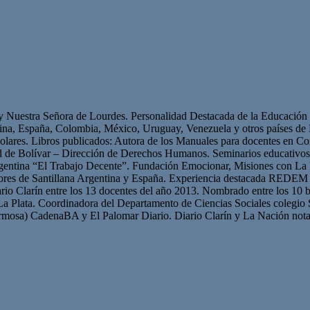
 y Nuestra Señora de Lourdes. Personalidad Destacada de la Educación p
ntina, España, Colombia, México, Uruguay, Venezuela y otros países 
olares. Libros publicados: Autora de los Manuales para docentes en Con
ad de Bolívar – Dirección de Derechos Humanos. Seminarios educativ
gentina “El Trabajo Decente”. Fundación Emocionar, Misiones con La 
res de Santillana Argentina y España. Experiencia destacada REDEM 
iario Clarín entre los 13 docentes del año 2013. Nombrado entre los 10 b
La Plata. Coordinadora del Departamento de Ciencias Sociales colegio 
mosa) CadenaBA y El Palomar Diario. Diario Clarín y La Nación nota