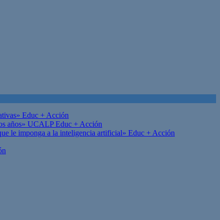
ativas»
Educ + Acción
on los años» UCALP
Educ + Acción
 le imponga a la inteligencia artificial»
Educ + Acción
ón