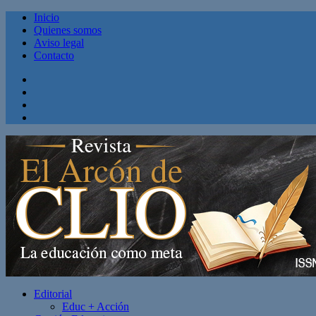
Inicio
Quienes somos
Aviso legal
Contacto
Facebook
Twitter
Linkedin
Youtube
Editorial
Educ + Acción