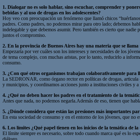
1. Dialogar no es solo hablar, sino escuchar, comprender y ponerse
bebidas y al uso de drogas en los adolescentes?
Hoy veo con preocupación un fenómeno que llamó chicos “huérfanos” de 
padres. Como padres, no podemos mirar para otro lado; debemos hablar
indelegable y que debemos asumir. Pero también es cierto que nadie pu
juntos el compromiso.
2. En la provincia de Buenos Aires hay una materia que se llama
Empezaría por ver cuáles son los intereses y necesidades de los jóv
de tema complejo, con muchas aristas, por lo tanto, reducirlo a infor
consumo.
3. ¿Con qué otros organismos trabajan colaborativamente para lle
La SEDRONAR, como órgano rector en políticas de drogas, articula co
y municipios, y coordinamos acciones junto a instituciones civiles y a
4. ¿Qué no deben hacer los padres en el tratamiento de la temáti
Antes que nada, no podemos negarla.Además de eso, tienen que habla
5. ¿Dónde considera que están las presiones más importantes par
En esta sociedad de consumo y en el entorno de los jóvenes, que no e
6. Los límites ¿Qué papel tienen en los inicios de la temática de l
El límite siempre es necesario, sobre todo cuando marca qué es lo es
diálogo.