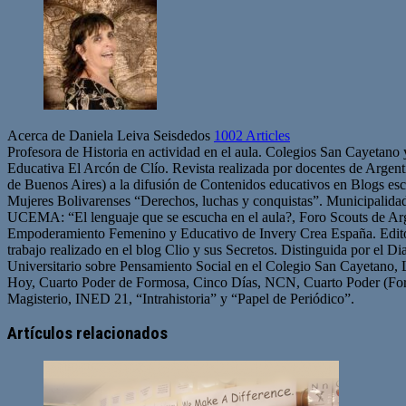
Acerca de Daniela Leiva Seisdedos
1002 Articles
Profesora de Historia en actividad en el aula. Colegios San Cayetano
Educativa El Arcón de Clío. Revista realizada por docentes de Arge
de Buenos Aires) a la difusión de Contenidos educativos en Blogs esc
Mujeres Bolivarenses “Derechos, luchas y conquistas”. Municipalid
UCEMA: “El lenguaje que se escucha en el aula?, Foro Scouts de Ar
Empoderamiento Femenino y Educativo de Invery Crea España. Edito
trabajo realizado en el blog Clio y sus Secretos. Distinguida por el D
Universitario sobre Pensamiento Social en el Colegio San Cayetano, 
Hoy, Cuarto Poder de Formosa, Cinco Días, NCN, Cuarto Poder (For
Magisterio, INED 21, “Intrahistoria” y “Papel de Periódico”.
Sitio
Facebook
Twitter
YouTube
web
Artículos relacionados