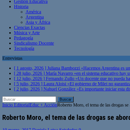
Gestión Educativa
Historia
América
Argentina
Asia y África
Ciencias Exactas
Música y Arte
Pedagogía
Sindicalismo Docente
Tecnología
Entrevistas
[ 1 agosto, 2026 ]
Juliana Bambozzi «Hacemos Argentina es una
[ 28 julio, 2026 ]
María Navarro «en el sistema educativo hay 
[ 12 julio, 2026 ]
Fernando Zullo «Un docente que no pueda hacer
[ 5 julio, 2026 ]
Laura Aloisi «El gobierno de Milei no garanti
[ 2 julio, 2026 ]
Nahuel González «Es importante iniciar esta di
Buscar:
Inicio
Editorial
Educ + Acción
Roberto Moro, el tema de las drogas se
Roberto Moro, el tema de las drogas se abor
10 marzo, 2017
Daniela Leiva Seisdedos
0