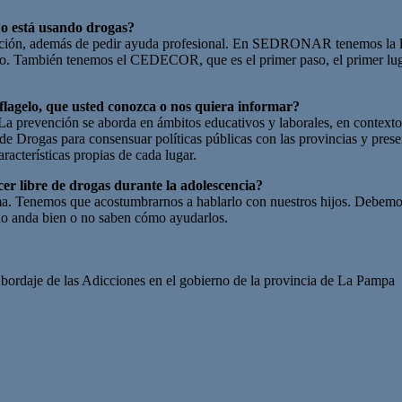
 o está usando drogas?
ención, además de pedir ayuda profesional. En SEDRONAR tenemos la lí
 año. También tenemos el CEDECOR, que es el primer paso, el primer lu
lagelo, que usted conozca o nos quiera informar?
evención se aborda en ámbitos educativos y laborales, en contextos de 
l de Drogas para consensuar políticas públicas con las provincias y pre
racterísticas propias de cada lugar.
r libre de drogas durante la adolescencia?
a. Tenemos que acostumbrarnos a hablarlo con nuestros hijos. Debemos
 no anda bien o no saben cómo ayudarlos.
rdaje de las Adicciones en el gobierno de la provincia de La Pampa