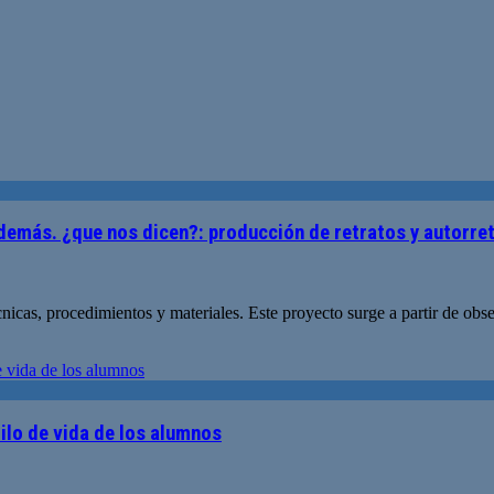
s demás. ¿que nos dicen?: producción de retratos y autorre
nicas, procedimientos y materiales. Este proyecto surge a partir de obse
tilo de vida de los alumnos