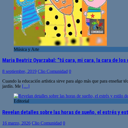
Música y Arte
Maria Beatriz Oyarzabal: “tú cara, mi cara, la cara de lo
8 septiembre, 2019
Clio Comunidad
0
Cuando la educación artística sirve para algo más que para enseñar téc
jardín. Me
[…]
Editorial
Revelan detalles sobre las horas de sueño, el estrés y es
16 marzo, 2026
Clio Comunidad
0