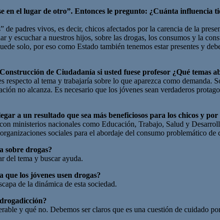
 en el lugar de otro”. Entonces le pregunto: ¿Cuánta influencia tien
padres vivos, es decir, chicos afectados por la carencia de la presenc
 y escuchar a nuestros hijos, sobre las drogas, los consumos y la cons
ede solo, por eso como Estado también tenemos estar presentes y debemo
 Construcción de Ciudadanía si usted fuese profesor ¿Qué temas ab
enes respecto al tema y trabajaría sobre lo que aparezca como demanda.
mación no alcanza. Es necesario que los jóvenes sean verdaderos protago
gar a un resultado que sea más beneficiosos para los chicos y por
n ministerios nacionales como Educación, Trabajo, Salud y Desarrollo
 organizaciones sociales para el abordaje del consumo problemático de dr
ca sobre drogas?
r del tema y buscar ayuda.
a que los jóvenes usen drogas?
scapa de la dinámica de esta sociedad.
a drogadicción?
perable y qué no. Debemos ser claros que es una cuestión de cuidado por