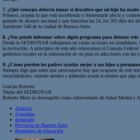
7. ¿Qué consejos debería tomar si descubro que mi hijo ha usado
Primero, aceptar lo que está sucediendo y demostrarle afecto y cont
gratuito de alcance nacional y que funciona las 24, los 365 días del
Sarmiento 546 de la ciudad de Buenos Aires.
8. ¿Nos puede informar sobre algún programa para detener este f
Desde la SEDRONAR trabajamos en varias acciones en simultáneo. La pr
la recreación. A principios de este año relanzamos el Consejo Federa
gobiernos locales en la elaboración de un plan en adicciones con las ca
9. ¿Cómo pueden los padres ayudar mejor a sus hijos a permanece
Siempre digo que antes que preocuparse hay que ocuparse de este tem
escuchándolos, estando atentos y pidiendo ayuda si sienten que algo
Gracias Roberto
Titular del SEDRONAR.
Roberto Moro se desempeñó como subsecretario de Salud Mental y Abo
América
Argentina
destacado
Provincia de Buenos Aires
Reportajes de educación