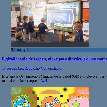
Tecnología
Digitalización de tareas, clave para disminuir el burnout
10 septiembre, 2022
Clio Comunidad
0
Este año la Organización Mundial de la Salud (OMS) incluyó al burno
mental e incluso corporal
[…]