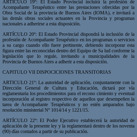
ARTÍCUt.O 19º: El Estado Provincial incluirá la profesión de
Acompañante Terapéutico entre las prestaciones ofrecidas por la
Obra Social de la provincia de Buenos Aires (IOMA), e invitará a
las demás obras sociales actuantes en la Provincia y programas
nacionales a adherirse a esta disposición.
ARTÍCULO 20º: El Estado Provincial dispondrá la inclusión de la
profesión de Acom­pañante Terapéutico en los programas o servicios
a su cargo cuando ello fuere perti­nente, debiendo incorporar esta
figura entre las reconocidas dentro del Equipo de Sa­ lud conforme la
legislación que lo regule, invitando a municipalidades de la
Provincia de Buenos Aires a adherir a esta disposición.
CAPITULO VII DISPOCICIONES TRANSITORIAS
ARTICULO 21º: La autoridad de aplicación, conjuntamente con la
Dirección General de Cultura y Educación, dictará por vía
reglamentaria los procedimientos para el recono­ cimiento y eventual
incorporación al registro respectivo de aquellos que desempeñen la
tarea de Acompañante Terapéuticos y no estén amparados bajo
resolución ministerial Nº 1014/14 y 1221/15.
ARTÍCULO 22º: El Poder Ejecutivo establecerá la autoridad de
aplicación de la presen­te ley y la reglamentará dentro de los noventa
(90) días contados a partir de su publica­ción.