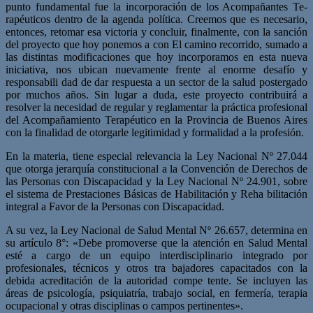
punto fundamental fue la incorporación de los Acompañantes Te­
rapéuticos dentro de la agenda política. Creemos que es necesario,
entonces, retomar esa victoria y concluir, finalmente, con la sanción
del proyecto que hoy ponemos a con­ El camino recorrido, sumado a
las distintas modificaciones que hoy incorporamos en esta nueva
iniciativa, nos ubican nuevamente frente al enorme desafío y
responsabili­ dad de dar respuesta a un sector de la salud postergado
por muchos años. Sin lugar a duda, este proyecto contribuirá a
resolver la necesidad de regular y reglamentar la práctica profesional
del Acompañamiento Terapéutico en la Provincia de Buenos Aires
con la finalidad de otorgarle legitimidad y formalidad a la profesión.
En la materia, tiene especial relevancia la Ley Nacional Nº 27.044
que otorga jerarquía constitucional a la Convención de Derechos de
las Personas con Discapacidad y la Ley Nacional Nº 24.901, sobre
el sistema de Prestaciones Básicas de Habilitación y Reha­ bilitación
integral a Favor de la Personas con Discapacidad.
A su vez, la Ley Nacional de Salud Mental Nº 26.657, determina en
su artículo 8°: «Debe promoverse que la atención en Salud Mental
esté a cargo de un equipo interdisciplinario integrado por
profesionales, técnicos y otros tra­ bajadores capacitados con la
debida acreditación de la autoridad compe­ tente. Se incluyen las
áreas de psicología, psiquiatría, trabajo social, en­ fermería, terapia
ocupacional y otras disciplinas o campos pertinentes».