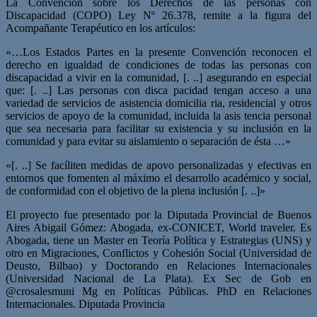
La Convención sobre los Derechos de las personas con
Discapacidad (COPO) Ley Nº 26.378, remite a la figura del
Acompañante Terapéutico en los artículos:
«…Los Estados Partes en la presente Convención reconocen el
derecho en igualdad de condiciones de todas las personas con
discapacidad a vivir en la comunidad, [. ..] asegurando en especial
que: [. ..] Las personas con disca­ pacidad tengan acceso a una
variedad de servicios de asistencia domicilia­ ria, residencial y otros
servicios de apoyo de la comunidad, incluida la asis­ tencia personal
que sea necesaria para facilitar su existencia y su inclusión en la
comunidad y para evitar su aislamiento o separación de ésta …»
«[. ..] Se facíliten medidas de apovo personalizadas y efectivas en
entornos que fomenten al máximo el desarrollo académico y social,
de conformidad con el objetivo de la plena inclusión [. ..]»
El proyecto fue presentado por la Diputada Provincial de Buenos
Aires Abigail Gómez: Abogada, ex-CONICET, World traveler. Es
Abogada, tiene un Master en Teoría Política y Estrategias (UNS) y
otro en Migraciones, Conflictos y Cohesión Social (Universidad de
Deusto, Bilbao) y Doctorando en Relaciones Internacionales
(Universidad Nacional de La Plata). Ex Sec de Gob en
@crosalesmuni Mg en Políticas Públicas. PhD en Relaciones
Internacionales. Diputada Provincia