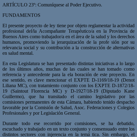
ARTÍCULO 23º: Comuníquese al Poder Ejecutivo.
FUNDAMENTOS
El presente proyecto de ley tiene por objeto reglamentar la actividad
profesional del/la Acompañante Terapéutico/a en la Provincia de
Buenos Aires como trabajador/a en el área de la salud y los derechos
humanos, promoviendo la jerarquización de la profe­ sión por su
relevancia social y su contribución a la construcción de alternativas
en sa­lud mental.
En esta Legislatura se han presentado distintas iniciativas a lo largo
de los últimos años, muchas de las cuales se han tomado como
referencia y antecedente para la ela­ boración de este proyecto. En
ese sentido, es clave mencionar el EXPTE D-1169/18-19 (Denot
Liliana MC), con tratamiento conjunto con los EXPTE D-1872/18-
19 (Saintout Florencia MC) y D-1927/18-19 (Diputado Kane
Guillermo), que ha transitado el camino legislativo por las
comisiones permanentes de esta Cámara, habiendo tenido despacho
favorable por la Comisión de Salud, Asoc. Federaciones y Colegios
Profesionales y por Legislación General.
Durante todo ese recorrido por comisiones, se ha debatido,
escuchado y trabajado en un texto conjunto y consensuado entre los
distintos sectores con injerencia en la temá­ tica. Sin embargo, el