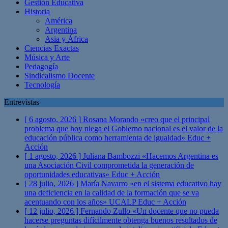
Gestión Educativa
Historia
América
Argentina
Asia y África
Ciencias Exactas
Música y Arte
Pedagogía
Sindicalismo Docente
Tecnología
Entrevistas
[ 6 agosto, 2026 ]
Rosana Morando «creo que el principal
problema que hoy niega el Gobierno nacional es el valor de la
educación pública como herramienta de igualdad»
Educ +
Acción
[ 1 agosto, 2026 ]
Juliana Bambozzi «Hacemos Argentina es
una Asociación Civil comprometida la generación de
oportunidades educativas»
Educ + Acción
[ 28 julio, 2026 ]
María Navarro «en el sistema educativo hay
una deficiencia en la calidad de la formación que se va
acentuando con los años» UCALP
Educ + Acción
[ 12 julio, 2026 ]
Fernando Zullo «Un docente que no pueda
hacerse preguntas difícilmente obtenga buenos resultados de