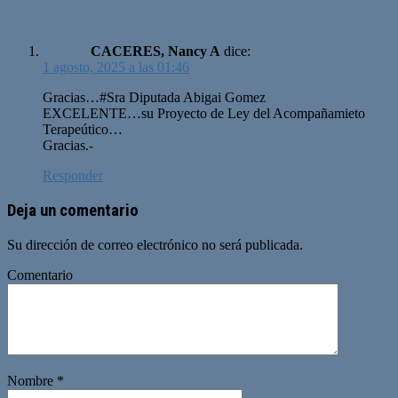
CACERES, Nancy A
dice:
1 agosto, 2025 a las 01:46
Gracias…#Sra Diputada Abigai Gomez
EXCELENTE…su Proyecto de Ley del Acompañamieto
Terapeútico…
Gracias.-
Responder
Deja un comentario
Su dirección de correo electrónico no será publicada.
Comentario
Nombre
*