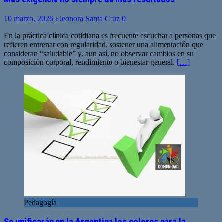
10 marzo, 2026
Eleonora Santa Cruz
0
En la práctica clínica cotidiana es frecuente escuchar a personas que
refieren entrenar con regularidad, sostener una alimentación que
consideran “saludable” y, aun así, no observar cambios en su
composición corporal, rendimiento o bienestar general.
[…]
Pedagogía
Se unificarán en la Argentina los colores para la