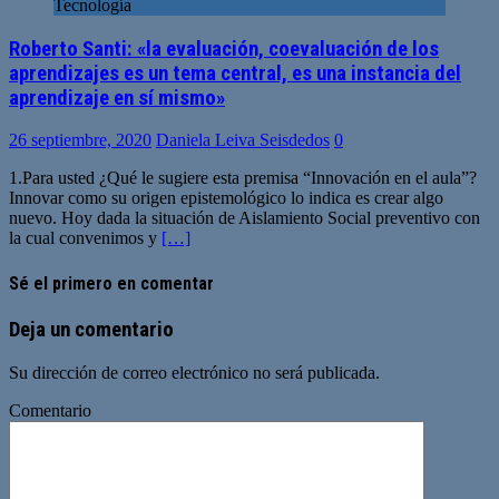
Tecnología
Roberto Santi: «la evaluación, coevaluación de los
aprendizajes es un tema central, es una instancia del
aprendizaje en sí mismo»
26 septiembre, 2020
Daniela Leiva Seisdedos
0
1.Para usted ¿Qué le sugiere esta premisa “Innovación en el aula”?
Innovar como su origen epistemológico lo indica es crear algo
nuevo. Hoy dada la situación de Aislamiento Social preventivo con
la cual convenimos y
[…]
Sé el primero en comentar
Deja un comentario
Su dirección de correo electrónico no será publicada.
Comentario