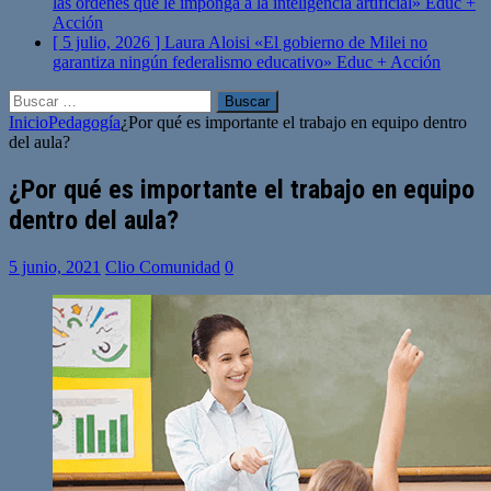
las órdenes que le imponga a la inteligencia artificial»
Educ +
Acción
[ 5 julio, 2026 ]
Laura Aloisi «El gobierno de Milei no
garantiza ningún federalismo educativo»
Educ + Acción
Buscar:
Inicio
Pedagogía
¿Por qué es importante el trabajo en equipo dentro
del aula?
¿Por qué es importante el trabajo en equipo
dentro del aula?
5 junio, 2021
Clio Comunidad
0