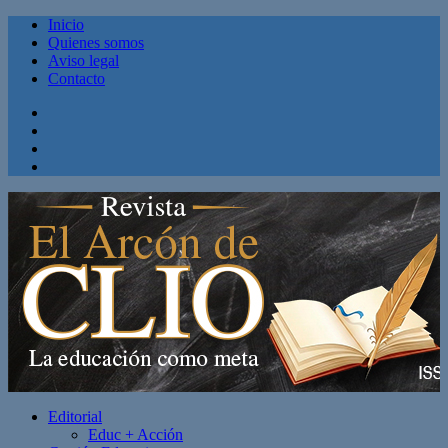
Inicio
Quienes somos
Aviso legal
Contacto
Facebook
Twitter
Linkedin
Youtube
Editorial
Educ + Acción