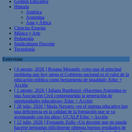
Gestión Educativa
Historia
América
Argentina
Asia y África
Ciencias Exactas
Música y Arte
Pedagogía
Sindicalismo Docente
Tecnología
Entrevistas
[ 6 agosto, 2026 ]
Rosana Morando «creo que el principal
problema que hoy niega el Gobierno nacional es el valor de la
educación pública como herramienta de igualdad»
Educ +
Acción
[ 1 agosto, 2026 ]
Juliana Bambozzi «Hacemos Argentina es
una Asociación Civil comprometida la generación de
oportunidades educativas»
Educ + Acción
[ 28 julio, 2026 ]
María Navarro «en el sistema educativo hay
una deficiencia en la calidad de la formación que se va
acentuando con los años» UCALP
Educ + Acción
[ 12 julio, 2026 ]
Fernando Zullo «Un docente que no pueda
hacerse preguntas difícilmente obtenga buenos resultados de