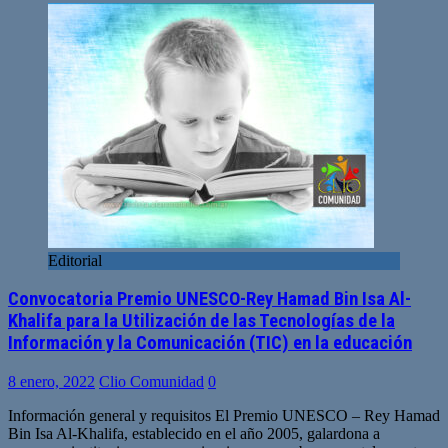
Editorial
Convocatoria Premio UNESCO-Rey Hamad Bin Isa Al-
Khalifa para la Utilización de las Tecnologías de la
Información y la Comunicación (TIC) en la educación
8 enero, 2022
Clio Comunidad
0
Información general y requisitos El Premio UNESCO – Rey Hamad
Bin Isa Al-Khalifa, establecido en el año 2005, galardona a