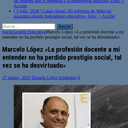
las órdenes que le imponga a la inteligencia artificial»
Educ +
Acción
[ 5 julio, 2026 ]
Laura Aloisi «El gobierno de Milei no
garantiza ningún federalismo educativo»
Educ + Acción
Buscar:
Inicio
Gestión Educativa
Marcelo López «La profesión docente a mi
entender no ha perdido prestigio social, tal vez se ha desvirtuado»
Marcelo López «La profesión docente a mi
entender no ha perdido prestigio social, tal
vez se ha desvirtuado»
27 marzo, 2023
Daniela Leiva Seisdedos
0