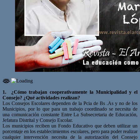
1. ¿Cómo trabajan cooperativamente la Municipalidad y el
Consejo? ¿Qué actividades realizan?
Los Consejos Escolares dependen de la Pcia de Bs .As y no de los
Municipios, por lo que para un trabajo coordinado se necesita de
una comunicación constante Entre La Subsecretaria de Educación,
Jefatura Distrital y Consejo Escolar.
Los municipios reciben un Fondo Educativo que deben utilizar un
porcentaje en los establecimientos escolares, pero para poder realizar
cualquier intervención necesita de la autorización del Consejo