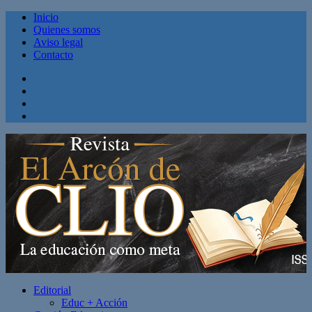
Inicio
Quienes somos
Aviso legal
Contacto
Facebook
Twitter
Linkedin
Youtube
Editorial
Educ + Acción