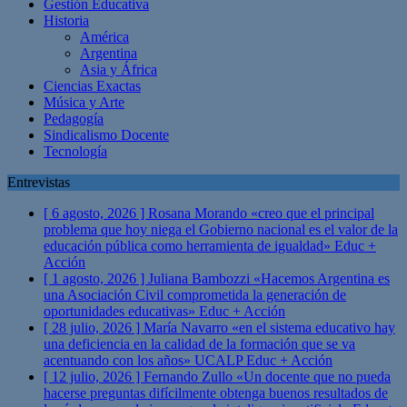
Gestión Educativa
Historia
América
Argentina
Asia y África
Ciencias Exactas
Música y Arte
Pedagogía
Sindicalismo Docente
Tecnología
Entrevistas
[ 6 agosto, 2026 ]
Rosana Morando «creo que el principal
problema que hoy niega el Gobierno nacional es el valor de la
educación pública como herramienta de igualdad»
Educ +
Acción
[ 1 agosto, 2026 ]
Juliana Bambozzi «Hacemos Argentina es
una Asociación Civil comprometida la generación de
oportunidades educativas»
Educ + Acción
[ 28 julio, 2026 ]
María Navarro «en el sistema educativo hay
una deficiencia en la calidad de la formación que se va
acentuando con los años» UCALP
Educ + Acción
[ 12 julio, 2026 ]
Fernando Zullo «Un docente que no pueda
hacerse preguntas difícilmente obtenga buenos resultados de