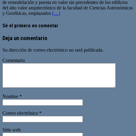
de remodelación y puesta en valor sin precedentes de los edificios
del alto valor arquitectónico de la facultad de Ciencias Astronómicas
y Geofísicas, emplazados
[…]
Sé el primero en comentar
Deja un comentario
Su dirección de correo electrónico no será publicada.
Comentario
Nombre
*
Correo electrónico
*
Sitio web