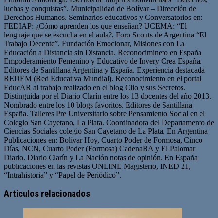
luchas y conquistas”. Municipalidad de Bolívar – Dirección de
Derechos Humanos. Seminarios educativos y Conversatorios en:
FEDIAP: ¿Cómo aprenden los que enseñan? UCEMA: “El
lenguaje que se escucha en el aula?, Foro Scouts de Argentina “El
Trabajo Decente”. Fundación Emocionar, Misiones con La
Educación a Distancia sin Distancia. Reconocimineto en España
Empoderamiento Femenino y Educativo de Invery Crea España.
Editores de Santillana Argentina y España. Experiencia destacada
REDEM (Red Educativa Mundial). Reconocimiento en el portal
EducAR al trabajo realizado en el blog Clio y sus Secretos.
Distinguida por el Diario Clarín entre los 13 docentes del año 2013.
Nombrado entre los 10 blogs favoritos. Editores de Santillana
España. Talleres Pre Universitario sobre Pensamiento Social en el
Colegio San Cayetano, La Plata. Coordinadora del Departamento de
Ciencias Sociales colegio San Cayetano de La Plata. En Argentina
Publicaciones en: Bolívar Hoy, Cuarto Poder de Formosa, Cinco
Días, NCN, Cuarto Poder (Formosa) CadenaBA y El Palomar
Diario. Diario Clarín y La Nación notas de opinión. En España
publicaciones en las revistas ONLINE Magisterio, INED 21,
“Intrahistoria” y “Papel de Periódico”.
Sitio
Facebook
Twitter
YouTube
web
Artículos relacionados