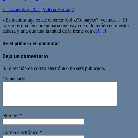
11 noviembre, 2021
Valeria Bertua
2
-¡Es mentira que existe el tercer ojo! -¿Te parece?, veamos…. Si
trazamos una línea imaginaria que vaya de oído a oído en nuestra
cabeza y una que una la mitad de la frente con el
[…]
Sé el primero en comentar
Deja un comentario
Su dirección de correo electrónico no será publicada.
Comentario
Nombre
*
Correo electrónico
*