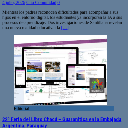
4 julio, 2026
Clio Comunidad
0
Mientras los padres reconocen dificultades para acompañar a sus
hijos en el entorno digital, los estudiantes ya incorporan la IA a sus
procesos de aprendizaje. Dos investigaciones de Santillana revelan
una nueva realidad educativa: la
[…]
Editorial
22º Feria del Libro Chacú – Guaranítica en la Embajada
Argentina. Paraguay