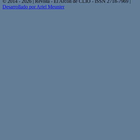
© 2014 - 2026 | Revista - El Arcón de CLIO - ISSN 2718-7969 |
Desarrollado por Ariel Meunier