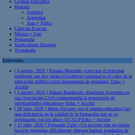
Gestión Educativa
Historia
América
Argentina
Asia y África
Ciencias Exactas
Música y Arte
Pedagogía
Sindicalismo Docente
Tecnología
Entrevistas
[ 6 agosto, 2026 ]
Rosana Morando «creo que el principal
problema que hoy niega el Gobierno nacional es el valor de la
educación pública como herramienta de igualdad»
Educ +
Acción
[ 1 agosto, 2026 ]
Juliana Bambozzi «Hacemos Argentina es
una Asociación Civil comprometida la generación de
oportunidades educativas»
Educ + Acción
[ 28 julio, 2026 ]
María Navarro «en el sistema educativo hay
una deficiencia en la calidad de la formación que se va
acentuando con los años» UCALP
Educ + Acción
[ 12 julio, 2026 ]
Fernando Zullo «Un docente que no pueda
hacerse preguntas difícilmente obtenga buenos resultados de