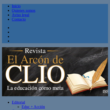
Inicio
Quienes somos
Aviso legal
Contacto
Facebook
Twitter
Linkedin
Youtube
Editorial
Educ + Acción