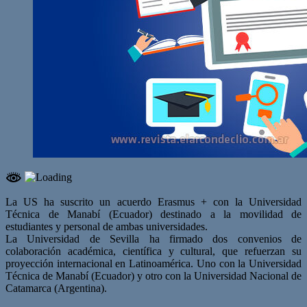
La US ha suscrito un acuerdo Erasmus + con la Universidad
Técnica de Manabí (Ecuador) destinado a la movilidad de
estudiantes y personal de ambas universidades.
La Universidad de Sevilla ha firmado dos convenios de
colaboración académica, científica y cultural, que refuerzan su
proyección internacional en Latinoamérica. Uno con la Universidad
Técnica de Manabí (Ecuador) y otro con la Universidad Nacional de
Catamarca (Argentina).