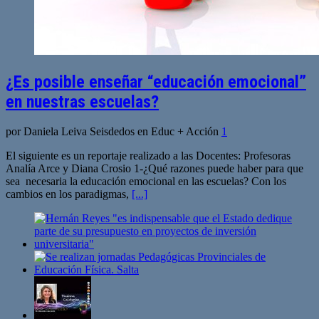
¿Es posible enseñar “educación emocional”
en nuestras escuelas?
por Daniela Leiva Seisdedos en Educ + Acción
1
El siguiente es un reportaje realizado a las Docentes: Profesoras
Analía Arce y Diana Crosio 1-¿Qué razones puede haber para que
sea necesaria la educación emocional en las escuelas? Con los
cambios en los paradigmas,
[...]