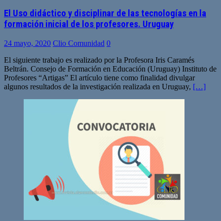
El Uso didáctico y disciplinar de las tecnologías en la
formación inicial de los profesores. Uruguay
24 mayo, 2020
Clio Comunidad
0
El siguiente trabajo es realizado por la Profesora Iris Caramés
Beltrán. Consejo de Formación en Educación (Uruguay) Instituto de
Profesores “Artigas” El artículo tiene como finalidad divulgar
algunos resultados de la investigación realizada en Uruguay,
[…]