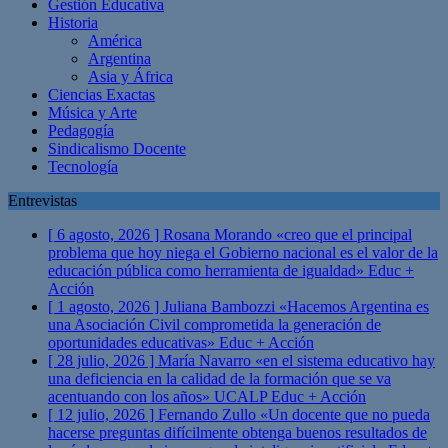
Gestión Educativa
Historia
América
Argentina
Asia y África
Ciencias Exactas
Música y Arte
Pedagogía
Sindicalismo Docente
Tecnología
Entrevistas
[ 6 agosto, 2026 ]
Rosana Morando «creo que el principal
problema que hoy niega el Gobierno nacional es el valor de la
educación pública como herramienta de igualdad»
Educ +
Acción
[ 1 agosto, 2026 ]
Juliana Bambozzi «Hacemos Argentina es
una Asociación Civil comprometida la generación de
oportunidades educativas»
Educ + Acción
[ 28 julio, 2026 ]
María Navarro «en el sistema educativo hay
una deficiencia en la calidad de la formación que se va
acentuando con los años» UCALP
Educ + Acción
[ 12 julio, 2026 ]
Fernando Zullo «Un docente que no pueda
hacerse preguntas difícilmente obtenga buenos resultados de