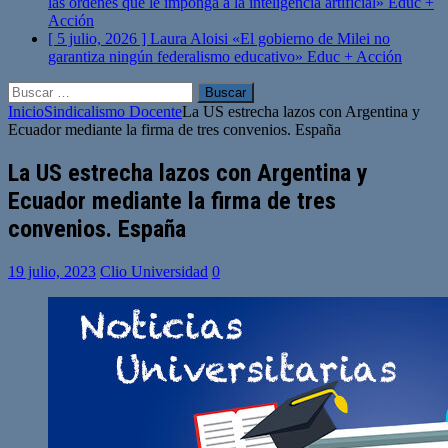
las órdenes que le imponga a la inteligencia artificial»
Educ +
Acción
[ 5 julio, 2026 ]
Laura Aloisi «El gobierno de Milei no
garantiza ningún federalismo educativo»
Educ + Acción
Buscar:
Inicio
Sindicalismo Docente
La US estrecha lazos con Argentina y
Ecuador mediante la firma de tres convenios. España
La US estrecha lazos con Argentina y
Ecuador mediante la firma de tres
convenios. España
19 julio, 2023
Clio Universidad
0