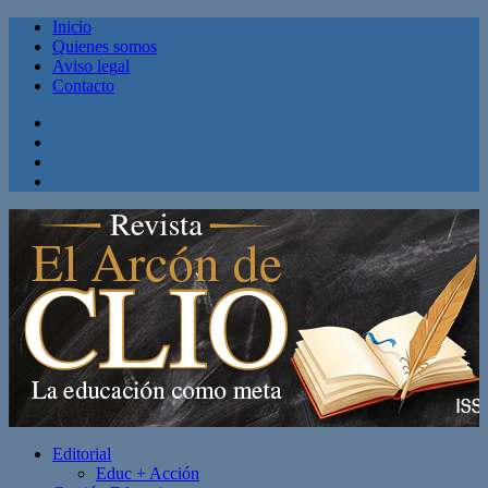
Inicio
Quienes somos
Aviso legal
Contacto
Facebook
Twitter
Linkedin
Youtube
Editorial
Educ + Acción