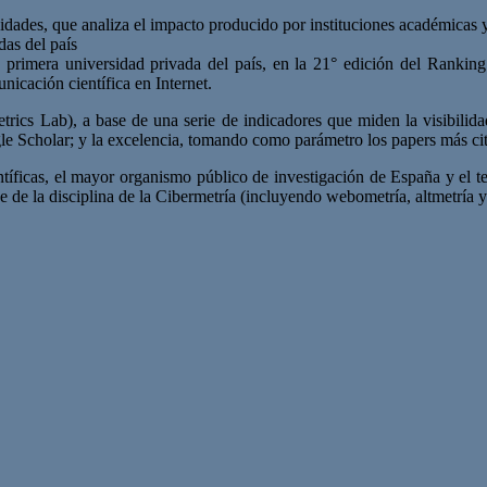
dades, que analiza el impacto producido por instituciones académicas y
das del país
rimera universidad privada del país, en la 21° edición del Ranking 
nicación científica en Internet.
rics Lab), a base de una serie de indicadores que miden la visibilida
ogle Scholar; y la excelencia, tomando como parámetro los papers más c
tíficas, el mayor organismo público de investigación de España y el te
se de la disciplina de la Cibermetría (incluyendo webometría, altmetría y