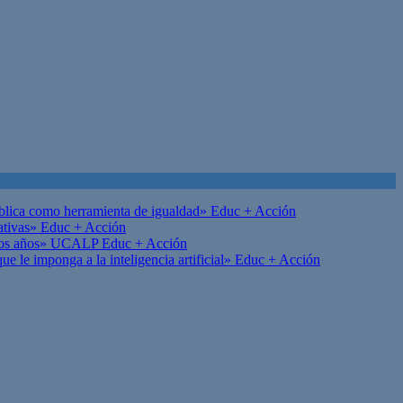
ública como herramienta de igualdad»
Educ + Acción
ativas»
Educ + Acción
on los años» UCALP
Educ + Acción
 le imponga a la inteligencia artificial»
Educ + Acción