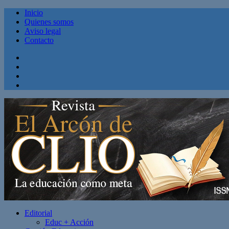
Inicio
Quienes somos
Aviso legal
Contacto
Facebook
Twitter
Linkedin
Youtube
Editorial
Educ + Acción