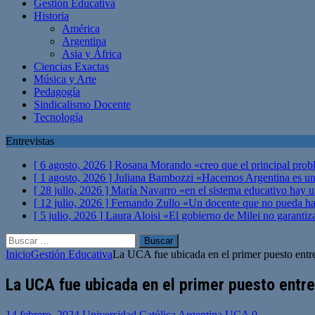
Gestión Educativa
Historia
América
Argentina
Asia y África
Ciencias Exactas
Música y Arte
Pedagogía
Sindicalismo Docente
Tecnología
Entrevistas
[ 6 agosto, 2026 ]
Rosana Morando «creo que el principal probl
[ 1 agosto, 2026 ]
Juliana Bambozzi «Hacemos Argentina es una
[ 28 julio, 2026 ]
María Navarro «en el sistema educativo hay 
[ 12 julio, 2026 ]
Fernando Zullo «Un docente que no pueda hacer
[ 5 julio, 2026 ]
Laura Aloisi «El gobierno de Milei no garanti
Buscar:
Inicio
Gestión Educativa
La UCA fue ubicada en el primer puesto entre 
La UCA fue ubicada en el primer puesto entre
14 febrero, 2024
Universidad Católica Argentina UCA
0