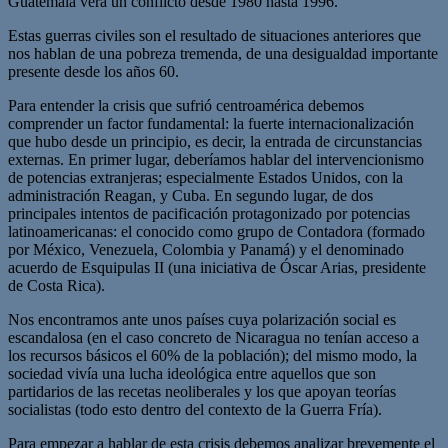
Guatemala verá un conflicto desde 1980 hasta 1996.
Estas guerras civiles son el resultado de situaciones anteriores que
nos hablan de una pobreza tremenda, de una desigualdad importante
presente desde los años 60.
Para entender la crisis que sufrió centroamérica debemos
comprender un factor fundamental: la fuerte internacionalización
que hubo desde un principio, es decir, la entrada de circunstancias
externas. En primer lugar, deberíamos hablar del intervencionismo
de potencias extranjeras; especialmente Estados Unidos, con la
administración Reagan, y Cuba. En segundo lugar, de dos
principales intentos de pacificación protagonizado por potencias
latinoamericanas: el conocido como grupo de Contadora (formado
por México, Venezuela, Colombia y Panamá) y el denominado
acuerdo de Esquipulas II (una iniciativa de Óscar Arias, presidente
de Costa Rica).
Nos encontramos ante unos países cuya polarización social es
escandalosa (en el caso concreto de Nicaragua no tenían acceso a
los recursos básicos el 60% de la población); del mismo modo, la
sociedad vivía una lucha ideológica entre aquellos que son
partidarios de las recetas neoliberales y los que apoyan teorías
socialistas (todo esto dentro del contexto de la Guerra Fría).
Para empezar a hablar de esta crisis debemos analizar brevemente el