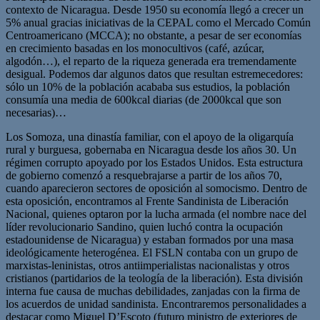
contexto de Nicaragua. Desde 1950 su economía llegó a crecer un
5% anual gracias iniciativas de la CEPAL como el Mercado Común
Centroamericano (MCCA); no obstante, a pesar de ser economías
en crecimiento basadas en los monocultivos (café, azúcar,
algodón…), el reparto de la riqueza generada era tremendamente
desigual. Podemos dar algunos datos que resultan estremecedores:
sólo un 10% de la población acababa sus estudios, la población
consumía una media de 600kcal diarias (de 2000kcal que son
necesarias)…
Los Somoza, una dinastía familiar, con el apoyo de la oligarquía
rural y burguesa, gobernaba en Nicaragua desde los años 30. Un
régimen corrupto apoyado por los Estados Unidos. Esta estructura
de gobierno comenzó a resquebrajarse a partir de los años 70,
cuando aparecieron sectores de oposición al somocismo. Dentro de
esta oposición, encontramos al Frente Sandinista de Liberación
Nacional, quienes optaron por la lucha armada (el nombre nace del
líder revolucionario Sandino, quien luchó contra la ocupación
estadounidense de Nicaragua) y estaban formados por una masa
ideológicamente heterogénea. El FSLN contaba con un grupo de
marxistas-leninistas, otros antiimperialistas nacionalistas y otros
cristianos (partidarios de la teología de la liberación). Esta división
interna fue causa de muchas debilidades, zanjadas con la firma de
los acuerdos de unidad sandinista. Encontraremos personalidades a
destacar como Miguel D’Escoto (futuro ministro de exteriores de