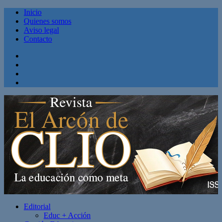
Inicio
Quienes somos
Aviso legal
Contacto
Facebook
Twitter
Linkedin
Youtube
Editorial
Educ + Acción