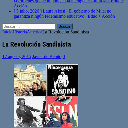
las órdenes que le imponga a la inteligencia artificial»
Educ +
Acción
[ 5 julio, 2026 ]
Laura Aloisi «El gobierno de Milei no
garantiza ningún federalismo educativo»
Educ + Acción
Buscar:
Inicio
Historia
América
La Revolución Sandinista
La Revolución Sandinista
17 agosto, 2015
Javier de Benito
0