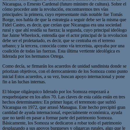
Nicaragua, o Ernesto Cardenal (futuro ministro de cultura). Sobre el
cómo proceder ante la revolución, encontraremos tres vías
principales: la primera, cuyo representante más notable fue Tomás
Borge, nos habla de que la estrategia a seguir debe ser la misma que
Fidel Castro, es decir, que creían que Nicaragua era una sociedad
rural y que ahí residía su fuerza; la segunda, cuyo principal ideólogo
fue Jaime Wheelock, entendía que el actor principal de la revolucion
debe ser el proletariado, es decir, que se centraba en el terreno
urbano; y la tercera, conocida como vía tercerista, apoyaba por una
coalición de todas las fuerzas. Esta última vertiente ideológica es
liderada por los hermanos Ortega.
Como decía, se firmarán los acuerdos de unidad sandinista donde se
priorizan objetivos, con el derrocamiento de los Somoza como punto
inicial Estos acuerdos, a su vez, buscan apoyo internacional y pone
fin a las luchas internas.
El bloque oligárquico liderado por los Somoza empezará a
resquebrajarse en los años 70. Las claves de esta caída están en tres
hechos determinantes: En primer lugar, el terremoto que sufrió
Nicaragua en 1972, que arrasó Managua. Este hecho precipitó gran
cantidad de ayuda internacional, especialmente económica, ayuda
que no tardó en pasar a formar parte del patrimonio Somoza.
Básicamente, los Somoza se dedicaron a robar todo el patrimonio
desplazando a sus apoyos burgueses y oligarcas rurales, algo que le