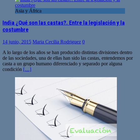
Asia y África
India ¿Qué son las castas?. Entre la legislación y la
costumbre
14 junio, 2015
Maria Cecilia Rodriguez
0
A lo largo de los años se han producido distintas divisiones dentro
de las sociedades, una de ellas han sido las castas, entendemos por
casta a un grupo humano diferenciado y separado por alguna
condición
[…]