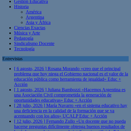
Gestión Educativa
Historia
América
Argentina
Asia y África
Ciencias Exactas
Música y Arte
Pedagogía
Sindicalismo Docente
Tecnología
Entrevistas
[ 6 agosto, 2026 ]
Rosana Morando «creo que el principal
problema que hoy niega el Gobierno nacional es el valor de la
educación pública como herramienta de igualdad»
Educ +
Acción
[ 1 agosto, 2026 ]
Juliana Bambozzi «Hacemos Argentina es
una Asociación Civil comprometida la generación de
oportunidades educativas»
Educ + Acción
[ 28 julio, 2026 ]
María Navarro «en el sistema educativo hay
una deficiencia en la calidad de la formación que se va
acentuando con los años» UCALP
Educ + Acción
[ 12 julio, 2026 ]
Fernando Zullo «Un docente que no pueda
hacerse preguntas difícilmente obtenga buenos resultados de