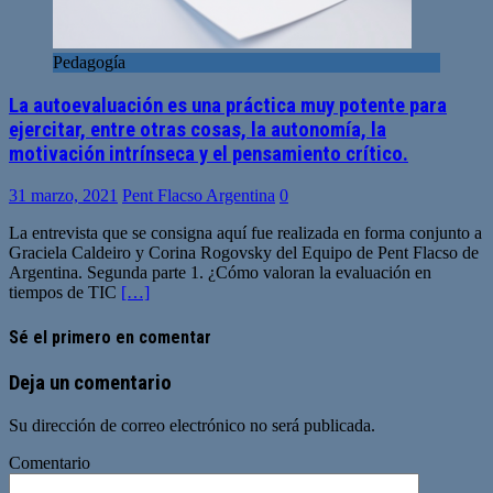
Pedagogía
La autoevaluación es una práctica muy potente para
ejercitar, entre otras cosas, la autonomía, la
motivación intrínseca y el pensamiento crítico.
31 marzo, 2021
Pent Flacso Argentina
0
La entrevista que se consigna aquí fue realizada en forma conjunto a
Graciela Caldeiro y Corina Rogovsky del Equipo de Pent Flacso de
Argentina. Segunda parte 1. ¿Cómo valoran la evaluación en
tiempos de TIC
[…]
Sé el primero en comentar
Deja un comentario
Su dirección de correo electrónico no será publicada.
Comentario