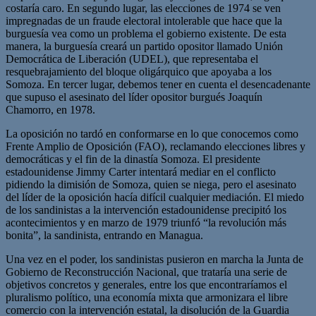
costaría caro. En segundo lugar, las elecciones de 1974 se ven
impregnadas de un fraude electoral intolerable que hace que la
burguesía vea como un problema el gobierno existente. De esta
manera, la burguesía creará un partido opositor llamado Unión
Democrática de Liberación (UDEL), que representaba el
resquebrajamiento del bloque oligárquico que apoyaba a los
Somoza. En tercer lugar, debemos tener en cuenta el desencadenante
que supuso el asesinato del líder opositor burgués Joaquín
Chamorro, en 1978.
La oposición no tardó en conformarse en lo que conocemos como
Frente Amplio de Oposición (FAO), reclamando elecciones libres y
democráticas y el fin de la dinastía Somoza. El presidente
estadounidense Jimmy Carter intentará mediar en el conflicto
pidiendo la dimisión de Somoza, quien se niega, pero el asesinato
del líder de la oposición hacía difícil cualquier mediación. El miedo
de los sandinistas a la intervención estadounidense precipitó los
acontecimientos y en marzo de 1979 triunfó “la revolución más
bonita”, la sandinista, entrando en Managua.
Una vez en el poder, los sandinistas pusieron en marcha la Junta de
Gobierno de Reconstrucción Nacional, que trataría una serie de
objetivos concretos y generales, entre los que encontraríamos el
pluralismo político, una economía mixta que armonizara el libre
comercio con la intervención estatal, la disolución de la Guardia