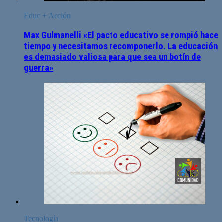
Educ + Acción
Max Gulmanelli «El pacto educativo se rompió hace
tiempo y necesitamos recomponerlo. La educación
es demasiado valiosa para que sea un botín de
guerra»
Tecnología