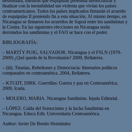
desbordara, mientras que esquipulas pretendía democratizar y
finalizar con la inestabilidad tan violenta que vivían los países
centroamericanos. Todos los países implicados firmarán el acuerdo
de esquipulas II poniendo fin a esta situación. Al mismo tiempo, en
Nicaragua se firmaron los acuerdos de Sapoá entre los sandinistas y
la Contra. En las siguientes elecciones en Nicaragua serán
derrotados los sandinistas y el FAO se hace con el poder.
BIBLIOGRAFÍA:
– MARTÍ Y PUIG, SALVADOR. Nicaragua y el FSLN (1979-
2009) ¿Qué queda de la Revolusión? 2009, Bellaterra.
– (íd). Tiranías, Rebeliones y Democracia: Itinerarios políticos
comparados en centroamérica. 2004, Bellaterra.
– KTUIJT, DIRK. Guerrillas: Guerra y paz en Centroamérica.
2009, Icaria.
– MOLERO, MARIA. Nicaragua Sandinista. Iepala Editorial.
– LÓPEZ. Caída del Somocismo y la lucha Sandinista en
Nicaragua. Educa Edit. Universitaria Centroamérica.
Author: Javier De Benito Hernández