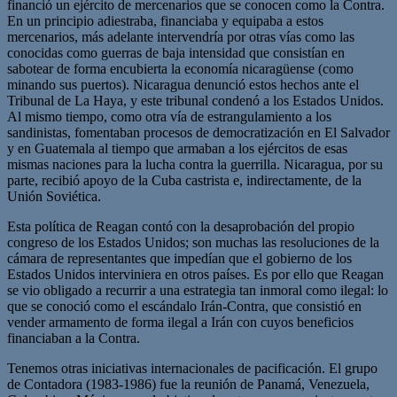
financió un ejército de mercenarios que se conocen como la Contra.
En un principio adiestraba, financiaba y equipaba a estos
mercenarios, más adelante intervendría por otras vías como las
conocidas como guerras de baja intensidad que consistían en
sabotear de forma encubierta la economía nicaragüense (como
minando sus puertos). Nicaragua denunció estos hechos ante el
Tribunal de La Haya, y este tribunal condenó a los Estados Unidos.
Al mismo tiempo, como otra vía de estrangulamiento a los
sandinistas, fomentaban procesos de democratización en El Salvador
y en Guatemala al tiempo que armaban a los ejércitos de esas
mismas naciones para la lucha contra la guerrilla. Nicaragua, por su
parte, recibió apoyo de la Cuba castrista e, indirectamente, de la
Unión Soviética.
Esta política de Reagan contó con la desaprobación del propio
congreso de los Estados Unidos; son muchas las resoluciones de la
cámara de representantes que impedían que el gobierno de los
Estados Unidos interviniera en otros países. Es por ello que Reagan
se vio obligado a recurrir a una estrategia tan inmoral como ilegal: lo
que se conoció como el escándalo Irán-Contra, que consistió en
vender armamento de forma ilegal a Irán con cuyos beneficios
financiaban a la Contra.
Tenemos otras iniciativas internacionales de pacificación. El grupo
de Contadora (1983-1986) fue la reunión de Panamá, Venezuela,