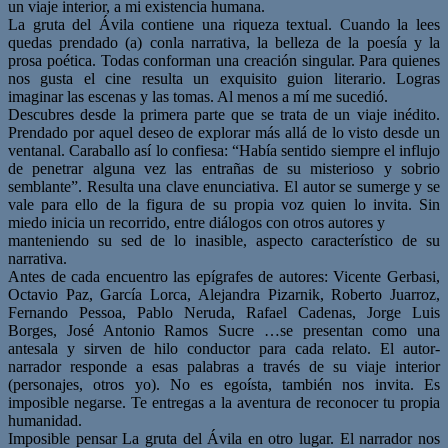
un viaje interior, a mi existencia humana.
La gruta del Ávila contiene una riqueza textual. Cuando la lees
quedas prendado (a) conla narrativa, la belleza de la poesía y la
prosa poética. Todas conforman una creación singular. Para quienes
nos gusta el cine resulta un exquisito guion literario. Logras
imaginar las escenas y las tomas. Al menos a mí me sucedió.
Descubres desde la primera parte que se trata de un viaje inédito.
Prendado por aquel deseo de explorar más allá de lo visto desde un
ventanal. Caraballo así lo confiesa: “Había sentido siempre el influjo
de penetrar alguna vez las entrañas de su misterioso y sobrio
semblante”. Resulta una clave enunciativa. El autor se sumerge y se
vale para ello de la figura de su propia voz quien lo invita. Sin
miedo inicia un recorrido, entre diálogos con otros autores y
manteniendo su sed de lo inasible, aspecto característico de su
narrativa.
Antes de cada encuentro las epígrafes de autores: Vicente Gerbasi,
Octavio Paz, García Lorca, Alejandra Pizarnik, Roberto Juarroz,
Fernando Pessoa, Pablo Neruda, Rafael Cadenas, Jorge Luis
Borges, José Antonio Ramos Sucre …se presentan como una
antesala y sirven de hilo conductor para cada relato. El autor-
narrador responde a esas palabras a través de su viaje interior
(personajes, otros yo). No es egoísta, también nos invita. Es
imposible negarse. Te entregas a la aventura de reconocer tu propia
humanidad.
Imposible pensar La gruta del Ávila en otro lugar. El narrador nos