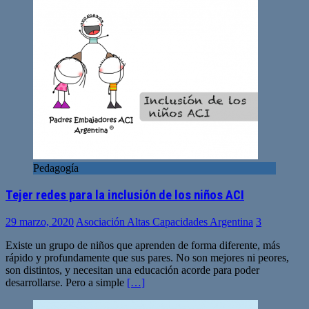
Pedagogía
Tejer redes para la inclusión de los niños ACI
29 marzo, 2020
Asociación Altas Capacidades Argentina
3
Existe un grupo de niños que aprenden de forma diferente, más
rápido y profundamente que sus pares. No son mejores ni peores,
son distintos, y necesitan una educación acorde para poder
desarrollarse. Pero a simple
[…]