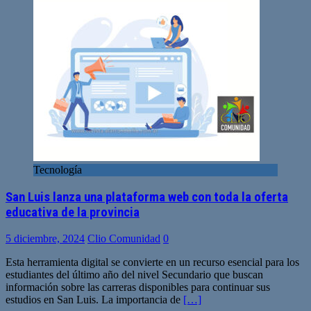
Tecnología
San Luis lanza una plataforma web con toda la oferta
educativa de la provincia
5 diciembre, 2024
Clio Comunidad
0
Esta herramienta digital se convierte en un recurso esencial para los
estudiantes del último año del nivel Secundario que buscan
información sobre las carreras disponibles para continuar sus
estudios en San Luis. La importancia de
[…]