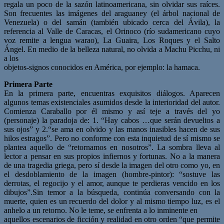
regala un poco de la sazón latinoamericana, sin olvidar sus raíces.
Son frecuentes las imágenes del araguaney (el árbol nacional de
Venezuela) o del samán (también ubicado cerca del Ávila), la
referencia al Valle de Caracas, el Orinoco (río sudamericano cuyo
voz remite a lengua warao), La Guaira, Los Roques y el Salto
Ángel. En medio de la belleza natural, no olvida a Machu Picchu, ni
a los
objetos-signos conocidos en América, por ejemplo: la hamaca.
Primera Parte
En la primera parte, encuentras exquisitos diálogos. Aparecen
algunos temas existenciales asumidos desde la interioridad del autor.
Comienza Caraballo por él mismo y así teje a través del yo
(personaje) la paradoja de: 1. “Hay cabos …que serán devueltos a
sus ojos” y 2.“se ama en olvido y las manos inasibles hacen de sus
hilos estragos”. Pero no conforme con esta inquietud de sí mismo se
plantea aquello de “retornamos en nosotros”. La sombra lleva al
lector a pensar en sus propios infiernos y fortunas. No a la manera
de una tragedia griega, pero sí desde la imagen del otro como yo, en
el desdoblamiento de la imagen (hombre-pintor): “sostuve las
derrotas, el regocijo y el amor, aunque te perdieras vencido en los
dibujos”.Sin temor a la búsqueda, continúa conversando con la
muerte, quien es un recuerdo del dolor y al mismo tiempo luz, es el
anhelo a un retorno. No le teme, se enfrenta a lo inminente en
aquellos escenarios de ficción y realidad en otro orden “que permite