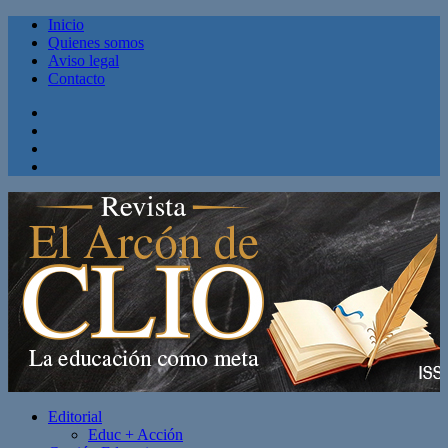
Inicio
Quienes somos
Aviso legal
Contacto
Facebook
Twitter
Linkedin
Youtube
Editorial
Educ + Acción