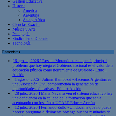
Gestión Educativa
Historia
América
Argentina
Asia y África
Ciencias Exactas
Música y Arte
Pedagogía
Sindicalismo Docente
Tecnología
Entrevistas
[ 6 agosto, 2026 ]
Rosana Morando «creo que el principal
problema que hoy niega el Gobierno nacional es el valor de la
educación pública como herramienta de igualdad»
Educ +
Acción
[ 1 agosto, 2026 ]
Juliana Bambozzi «Hacemos Argentina es
una Asociación Civil comprometida la generación de
oportunidades educativas»
Educ + Acción
[ 28 julio, 2026 ]
María Navarro «en el sistema educativo hay
una deficiencia en la calidad de la formación que se va
acentuando con los años» UCALP
Educ + Acción
[ 12 julio, 2026 ]
Fernando Zullo «Un docente que no pueda
hacerse preguntas difícilmente obtenga buenos resultados de