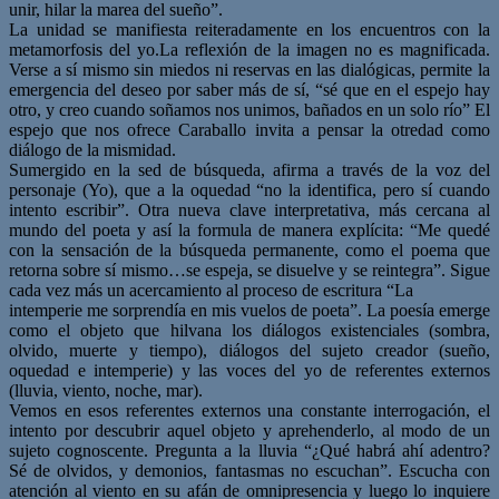
unir, hilar la marea del sueño”.
La unidad se manifiesta reiteradamente en los encuentros con la
metamorfosis del yo.La reflexión de la imagen no es magnificada.
Verse a sí mismo sin miedos ni reservas en las dialógicas, permite la
emergencia del deseo por saber más de sí, “sé que en el espejo hay
otro, y creo cuando soñamos nos unimos, bañados en un solo río” El
espejo que nos ofrece Caraballo invita a pensar la otredad como
diálogo de la mismidad.
Sumergido en la sed de búsqueda, afirma a través de la voz del
personaje (Yo), que a la oquedad “no la identifica, pero sí cuando
intento escribir”. Otra nueva clave interpretativa, más cercana al
mundo del poeta y así la formula de manera explícita: “Me quedé
con la sensación de la búsqueda permanente, como el poema que
retorna sobre sí mismo…se espeja, se disuelve y se reintegra”. Sigue
cada vez más un acercamiento al proceso de escritura “La
intemperie me sorprendía en mis vuelos de poeta”. La poesía emerge
como el objeto que hilvana los diálogos existenciales (sombra,
olvido, muerte y tiempo), diálogos del sujeto creador (sueño,
oquedad e intemperie) y las voces del yo de referentes externos
(lluvia, viento, noche, mar).
Vemos en esos referentes externos una constante interrogación, el
intento por descubrir aquel objeto y aprehenderlo, al modo de un
sujeto cognoscente. Pregunta a la lluvia “¿Qué habrá ahí adentro?
Sé de olvidos, y demonios, fantasmas no escuchan”. Escucha con
atención al viento en su afán de omnipresencia y luego lo inquiere