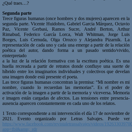
¿Qué traes…?
Segunda parte
Trece figuras humanas (once hombres y dos mujeres) aparecen en la
segunda parte. Vicente Huidobro, Gabriel Garcia Márquez, Octavio
Paz, Vicente Gerbasi, Ramos Sucre, André Berton, Arthur
Rimabud, Federico García Lorca, Walt Whitman, Jorge Luis
Borges, Luis Cernuda, Olga Orozco y Alejandra Pizarnik. La
representación de cada uno y cada una emerge a partir de la relación
poética del autor, dando forma a un pasado sentido/vivido,
einterpretado
a la luz de la relación formativa con la escritura poética. Es una
huella recreada a partir de retratos donde confluye una suerte de
híbrido entre los imaginarios individuales y colectivos que develan
una imagen donde está presente el poeta.
Las trece figuras humanas concentran la premisa: “Mi nombre es mi
nombre, cuando lo recuerdan las memorias”. Es el poder de
activación de la imagen a partir de la memoria y viceversa. Memoria
e imagen están cargadas de afectos. Las tensiones entre presencia-
ausencia aparecen constantemente en cada uno de los relatos.
1 Texto correspondiente a mi intervención el día 17 de noviembre de
2021. Evento organizado por Letras Salvajes. Puede ver
https://www.facebook.com/revistaletrassalvajes/videos/19263303970
app=fbl&amp;_rdr