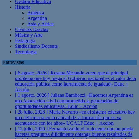
Gestión Educativa
Historia
América
Argentina
Asia y África
Ciencias Exactas
Música y Arte
Pedagogía
Sindicalismo Docente
Tecnología
Entrevistas
[ 6 agosto, 2026 ]
Rosana Morando «creo que el principal
problema que hoy niega el Gobierno nacional es el valor de la
educación pública como herramienta de igualdad»
Educ +
Acción
[ 1 agosto, 2026 ]
Juliana Bambozzi «Hacemos Argentina es
una Asociación Civil comprometida la generación de
oportunidades educativas»
Educ + Acción
[ 28 julio, 2026 ]
María Navarro «en el sistema educativo hay
una deficiencia en la calidad de la formación que se va
acentuando con los años» UCALP
Educ + Acción
[ 12 julio, 2026 ]
Fernando Zullo «Un docente que no pueda
hacerse preguntas difícilmente obtenga buenos resultados de