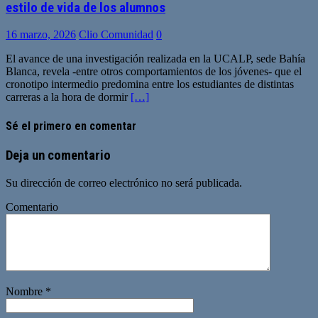
estilo de vida de los alumnos
16 marzo, 2026
Clio Comunidad
0
El avance de una investigación realizada en la UCALP, sede Bahía
Blanca, revela -entre otros comportamientos de los jóvenes- que el
cronotipo intermedio predomina entre los estudiantes de distintas
carreras a la hora de dormir
[…]
Sé el primero en comentar
Deja un comentario
Su dirección de correo electrónico no será publicada.
Comentario
Nombre
*