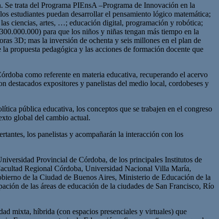
n. Se trata del Programa PIEnsA –Programa de Innovación en la
 los estudiantes puedan desarrollar el pensamiento lógico matemática;
 las ciencias, artes, …; educación digital, programación y robótica;
($300.000.000) para que los niños y niñas tengan más tiempo en la
oras 3D; mas la inversión de ochenta y seis millones en el plan de
de la propuesta pedagógica y las acciones de formación docente que
e Córdoba como referente en materia educativa, recuperando el acervo
on destacados expositores y panelistas del medio local, cordobeses y
olítica pública educativa, los conceptos que se trabajen en el congreso
exto global del cambio actual.
sertantes, los panelistas y acompañarán la interacción con los
iversidad Provincial de Córdoba, de los principales Institutos de
acultad Regional Córdoba, Universidad Nacional Villa María,
bierno de la Ciudad de Buenos Aires, Ministerio de Educación de la
ación de las áreas de educación de la ciudades de San Francisco, Río
ad mixta, híbrida (con espacios presenciales y virtuales) que