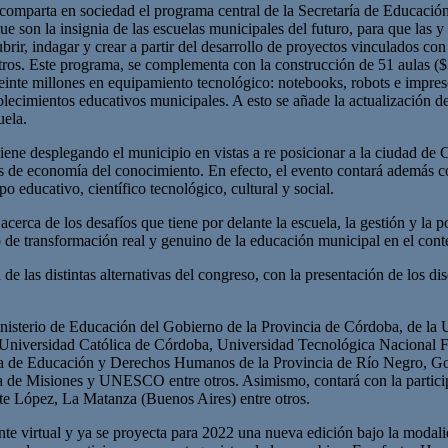
omparta en sociedad el programa central de la Secretaría de Educació
 son la insignia de las escuelas municipales del futuro, para que las y
ubrir, indagar y crear a partir del desarrollo de proyectos vinculados con
 otros. Este programa, se complementa con la construcción de 51 aulas 
veinte millones en equipamiento tecnológico: notebooks, robots e impres
ablecimientos educativos municipales. A esto se añade la actualización 
uela.
 viene desplegando el municipio en vistas a re posicionar a la ciudad d
nos de economía del conocimiento. En efecto, el evento contará además c
 educativo, científico tecnológico, cultural y social.
cerca de los desafíos que tiene por delante la escuela, la gestión y la p
 de transformación real y genuino de la educación municipal en el cont
de las distintas alternativas del congreso, con la presentación de los di
nisterio de Educación del Gobierno de la Provincia de Córdoba, de la Un
Universidad Católica de Córdoba, Universidad Tecnológica Nacional F
ría de Educación y Derechos Humanos de la Provincia de Río Negro, Go
a de Misiones y UNESCO entre otros. Asimismo, contará con la particip
te López, La Matanza (Buenos Aires) entre otros.
te virtual y ya se proyecta para 2022 una nueva edición bajo la modalid