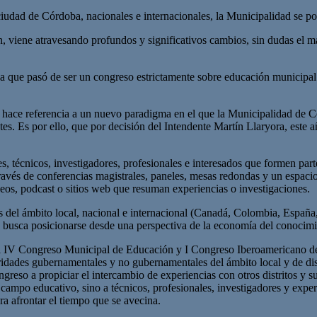
ciudad de Córdoba, nacionales e internacionales, la Municipalidad se p
viene atravesando profundos y significativos cambios, sin dudas el más
a que pasó de ser un congreso estrictamente sobre educación municipal c
ce referencia a un nuevo paradigma en el que la Municipalidad de Cór
. Es por ello, que por decisión del Intendente Martín Llaryora, este a
res, técnicos, investigadores, profesionales e interesados que formen pa
a través de conferencias magistrales, paneles, mesas redondas y un espac
eos, podcast o sitios web que resuman experiencias o investigaciones.
as del ámbito local, nacional e internacional (Canadá, Colombia, Españ
busca posicionarse desde una perspectiva de la economía del conocimi
á el IV Congreso Municipal de Educación y I Congreso Iberoamericano d
idades gubernamentales y no gubernamentales del ámbito local y de dist
ongreso a propiciar el intercambio de experiencias con otros distritos y
 campo educativo, sino a técnicos, profesionales, investigadores y expert
a afrontar el tiempo que se avecina.