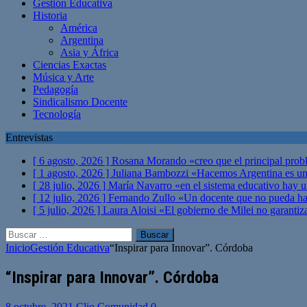
Gestión Educativa
Historia
América
Argentina
Asia y África
Ciencias Exactas
Música y Arte
Pedagogía
Sindicalismo Docente
Tecnología
Entrevistas
[ 6 agosto, 2026 ]
Rosana Morando «creo que el principal probl
[ 1 agosto, 2026 ]
Juliana Bambozzi «Hacemos Argentina es una
[ 28 julio, 2026 ]
María Navarro «en el sistema educativo hay 
[ 12 julio, 2026 ]
Fernando Zullo «Un docente que no pueda hacer
[ 5 julio, 2026 ]
Laura Aloisi «El gobierno de Milei no garanti
Buscar:
Inicio
Gestión Educativa
“Inspirar para Innovar”. Córdoba
“Inspirar para Innovar”. Córdoba
8 octubre, 2021
Clio Comunidad
0