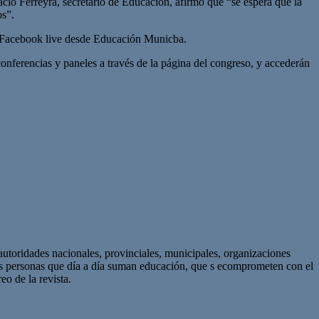
acio Ferreyra, secretario de Educación, afirmo que “se espera que la
os”.
or Facebook live desde Educación Municba.
conferencias y paneles a través de la página del congreso, y accederán
autoridades nacionales, provinciales, municipales, organizaciones
as personas que día a día suman educación, que s ecomprometen con el
eo de la revista.