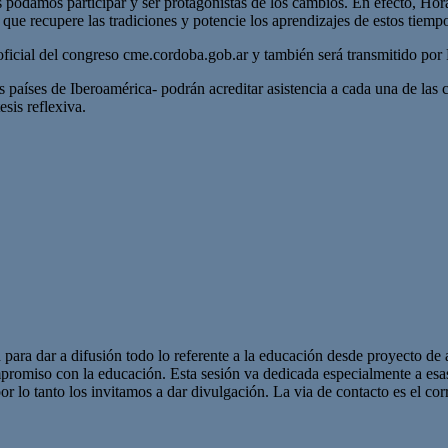
s podamos participar y ser protagonistas de los cambios. En efecto, Hor
 que recupere las tradiciones y potencie los aprendizajes de estos tiemp
 oficial del congreso cme.cordoba.gob.ar y también será transmitido p
 países de Iberoamérica- podrán acreditar asistencia a cada una de las 
esis reflexiva.
 para dar a difusión todo lo referente a la educación desde proyecto de 
promiso con la educación. Esta sesión va dedicada especialmente a es
r lo tanto los invitamos a dar divulgación. La via de contacto es el corr