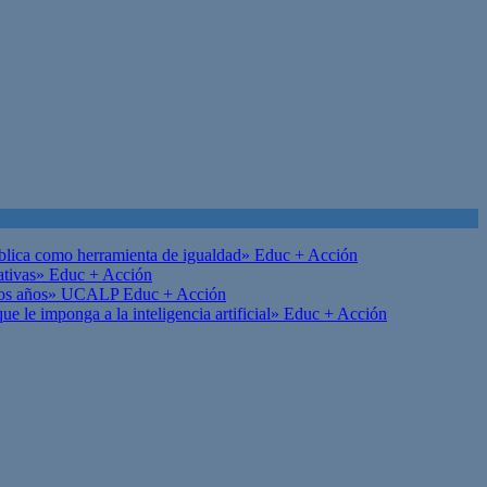
ública como herramienta de igualdad»
Educ + Acción
ativas»
Educ + Acción
on los años» UCALP
Educ + Acción
 le imponga a la inteligencia artificial»
Educ + Acción