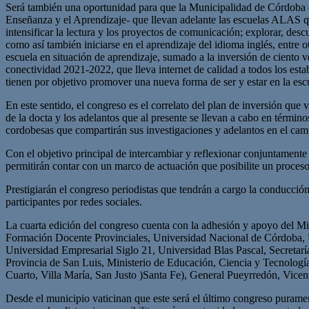
Será también una oportunidad para que la Municipalidad de Córdoba c
Enseñanza y el Aprendizaje- que llevan adelante las escuelas ALAS que
intensificar la lectura y los proyectos de comunicación; explorar, desc
como así también iniciarse en el aprendizaje del idioma inglés, entre
escuela en situación de aprendizaje, sumado a la inversión de ciento 
conectividad 2021-2022, que lleva internet de calidad a todos los est
tienen por objetivo promover una nueva forma de ser y estar en la esc
En este sentido, el congreso es el correlato del plan de inversión que
de la docta y los adelantos que al presente se llevan a cabo en térmi
cordobesas que compartirán sus investigaciones y adelantos en el campo
Con el objetivo principal de intercambiar y reflexionar conjuntamente a
permitirán contar con un marco de actuación que posibilite un proceso
Prestigiarán el congreso periodistas que tendrán a cargo la conducción 
participantes por redes sociales.
La cuarta edición del congreso cuenta con la adhesión y apoyo del Mi
Formación Docente Provinciales, Universidad Nacional de Córdoba, 
Universidad Empresarial Siglo 21, Universidad Blas Pascal, Secreta
Provincia de San Luis, Ministerio de Educación, Ciencia y Tecnologí
Cuarto, Villa María, San Justo )Santa Fe), General Pueyrredón, Vicen
Desde el municipio vaticinan que este será el último congreso puramen