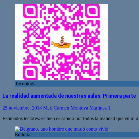
Tecnología
La realidad aumentada de nuestras aulas. Primera parte
25 noviembre, 2014
Mari Carmen Montoya Martínez
1
Estimados lectores: es bien es sabido por todos la realidad que en m
Editorial