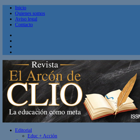
Inicio
Quienes somos
Aviso legal
Contacto
Facebook
Twitter
Linkedin
Youtube
Editorial
Educ + Acción