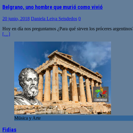
Belgrano, uno hombre que murió como vivió
20 junio, 2018
Daniela Leiva Seisdedos
0
Hoy en día nos preguntamos ¿Para qué sirven los próceres argentinos? 
[…]
Música y Arte
Fidias