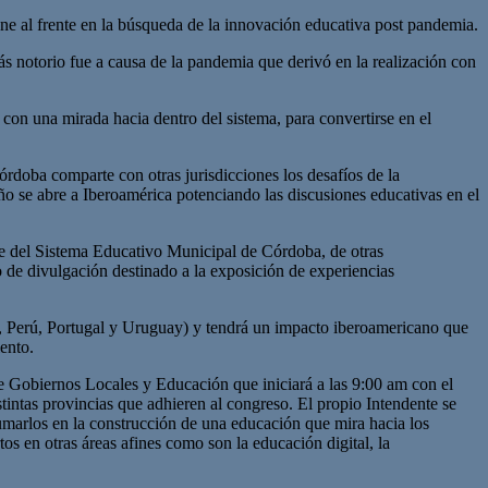
one al frente en la búsqueda de la innovación educativa post pandemia.
 notorio fue a causa de la pandemia que derivó en la realización con
on una mirada hacia dentro del sistema, para convertirse en el
doba comparte con otras jurisdicciones los desafíos de la
ño se abre a Iberoamérica potenciando las discusiones educativas en el
rte del Sistema Educativo Municipal de Córdoba, de otras
io de divulgación destinado a la exposición de experiencias
a, Perú, Portugal y Uruguay) y tendrá un impacto iberoamericano que
ento.
e Gobiernos Locales y Educación que iniciará a las 9:00 am con el
intas provincias que adhieren al congreso. El propio Intendente se
 sumarlos en la construcción de una educación que mira hacia los
os en otras áreas afines como son la educación digital, la