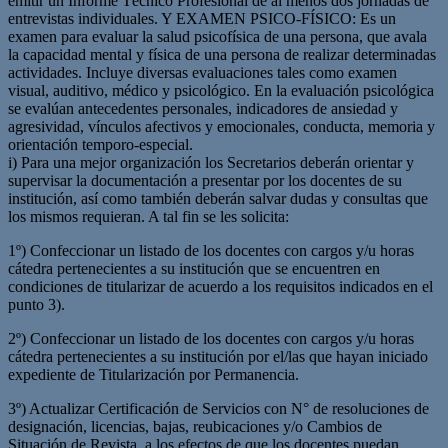
emitir un Informe Técnico Profesional de al menos dos jornadas de
entrevistas individuales. Y EXAMEN PSICO-FÍSICO: Es un
examen para evaluar la salud psicofísica de una persona, que avala
la capacidad mental y física de una persona de realizar determinadas
actividades. Incluye diversas evaluaciones tales como examen
visual, auditivo, médico y psicológico. En la evaluación psicológica
se evalúan antecedentes personales, indicadores de ansiedad y
agresividad, vínculos afectivos y emocionales, conducta, memoria y
orientación temporo-especial.
i) Para una mejor organización los Secretarios deberán orientar y
supervisar la documentación a presentar por los docentes de su
institución, así como también deberán salvar dudas y consultas que
los mismos requieran. A tal fin se les solicita:
1º) Confeccionar un listado de los docentes con cargos y/u horas
cátedra pertenecientes a su institución que se encuentren en
condiciones de titularizar de acuerdo a los requisitos indicados en el
punto 3).
2º) Confeccionar un listado de los docentes con cargos y/u horas
cátedra pertenecientes a su institución por el/las que hayan iniciado
expediente de Titularización por Permanencia.
3º) Actualizar Certificación de Servicios con N° de resoluciones de
designación, licencias, bajas, reubicaciones y/o Cambios de
Situación de Revista, a los efectos de que los docentes puedan