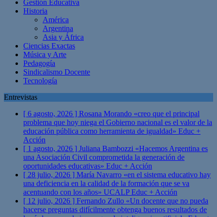
Gestión Educativa
Historia
América
Argentina
Asia y África
Ciencias Exactas
Música y Arte
Pedagogía
Sindicalismo Docente
Tecnología
Entrevistas
[ 6 agosto, 2026 ]
Rosana Morando «creo que el principal
problema que hoy niega el Gobierno nacional es el valor de la
educación pública como herramienta de igualdad»
Educ +
Acción
[ 1 agosto, 2026 ]
Juliana Bambozzi «Hacemos Argentina es
una Asociación Civil comprometida la generación de
oportunidades educativas»
Educ + Acción
[ 28 julio, 2026 ]
María Navarro «en el sistema educativo hay
una deficiencia en la calidad de la formación que se va
acentuando con los años» UCALP
Educ + Acción
[ 12 julio, 2026 ]
Fernando Zullo «Un docente que no pueda
hacerse preguntas difícilmente obtenga buenos resultados de