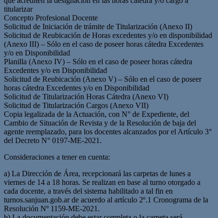
que acrediten la designación en las horas cátedra y/o cargo a
titularizar
Concepto Profesional Docente
Solicitud de Iniciación de trámite de Titularización (Anexo II)
Solicitud de Reubicación de Horas excedentes y/o en disponibilidad
(Anexo III) – Sólo en el caso de poseer horas cátedra Excedentes
y/o en Disponibilidad
Planilla (Anexo IV) – Sólo en el caso de poseer horas cátedra
Excedentes y/o en Disponibilidad
Solicitud de Reubicación (Anexo V) – Sólo en el caso de poseer
horas cátedra Excedentes y/o en Disponibilidad
Solicitud de Titularización Horas Cátedra (Anexo VI)
Solicitud de Titularización Cargos (Anexo VII)
Copia legalizada de la Actuación, con N° de Expediente, del
Cambio de Situación de Revista y de la Resolución de baja del
agente reemplazado, para los docentes alcanzados por el Artículo 3°
del Decreto N° 0197-ME-2021.
Consideraciones a tener en cuenta:
a) La Dirección de Área, recepcionará las carpetas de lunes a
viernes de 14 a 18 horas. Se realizan en base al turno otorgado a
cada docente, a través del sistema habilitado a tal fin en
turnos.sanjuan.gob.ar de acuerdo al artículo 2º.1 Cronograma de la
Resolución Nº 1159-ME-2021.
b) La documentación debe estar completa o la carpeta será