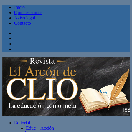
Inicio
Quienes somos
Aviso legal
Contacto
Facebook
Twitter
Linkedin
Youtube
Editorial
Educ + Acción