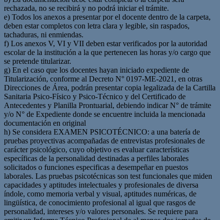
rechazada, no se recibirá y no podrá iniciar el trámite.
e) Todos los anexos a presentar por el docente dentro de la carpeta,
deben estar completos con letra clara y legible, sin raspados,
tachaduras, ni enmiendas.
f) Los anexos V, VI y VII deben estar verificados por la autoridad
escolar de la institución a la que pertenecen las horas y/o cargo que
se pretende titularizar.
g) En el caso que los docentes hayan iniciado expediente de
Titularización, conforme al Decreto N° 0197-ME-2021, en otras
Direcciones de Área, podrán presentar copia legalizada de la Cartilla
Sanitaria Psico-Físico y Psico-Técnico y del Certificado de
Antecedentes y Planilla Prontuarial, debiendo indicar N° de trámite
y/o N° de Expediente donde se encuentre incluida la mencionada
documentación en original
h) Se considera EXAMEN PSICOTÉCNICO: a una batería de
pruebas proyectivas acompañadas de entrevistas profesionales de
carácter psicológico, cuyo objetivo es evaluar características
específicas de la personalidad destinadas a perfiles laborales
solicitados o funciones especificas a desempeñar en puestos
laborales. Las pruebas psicotécnicas son test funcionales que miden
capacidades y aptitudes intelectuales y profesionales de diversa
índole, como memoria verbal y visual, aptitudes numéricas, de
lingüística, de conocimiento profesional al igual que rasgos de
personalidad, intereses y/o valores personales. Se requiere para