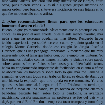
hice varios talleres, recuerdo uno muy interesante de Borges, entre
otros, pues fueron varios. Y asistí a algunos grupos literarios de
menor orden, pero bueno, sí tuve esa incidencia de esas figuras en lo
que fue mi desarrollo como artista.
2. ¿Qué recomendaciones tienen para que los educadores
fomenten el arte en el
aula?
Bueno, lo que yo recomendaría básicamente que lo practiqué en una
época, es un poco el aula abierta, pues el aula menos claustro, más
nada a que las personas puedan ser más libres. Recuerdo haber
tenido experiencia, yo studié tercero, cuarto y quinto grado en el
colegio Monte Carmelo, donde ese colegio lo dirigía Josefina
Urdaneta, que es una pedagoga importante. Y recuerdo que fue muy
interesante todo el tema que había con, por ejemplo, las pinturas. Yo
hice muchos trabajos con las manos. Pintaba, y pintaba sobre papel,
sobre cartón, sobre edificios, sobre cosas y también había teatro,
había un conglomerado importante de facilidades en cuanto a cómo
se abordaban los trabajos y sobre todo lo que más me llamaba la
atención es que casi todos eran trabajos libres, es decir, dejaban que
uno hiciera la expresión que uno quería en ese momento. Yo creo
que eso es fundamental. Luego, en el Emil Friedman, recuerdo que
si entré a tocar en una banda, ya yo tocaba de pequeño cuatro y
bandolina bastante bien, sobre todo la bandolina, la avanzaba
muchísimo, desafortunadamente mi profesora se fue del país y la
dejé, pero en el Emil Friedman empecé a tocar trompeta y trombón y