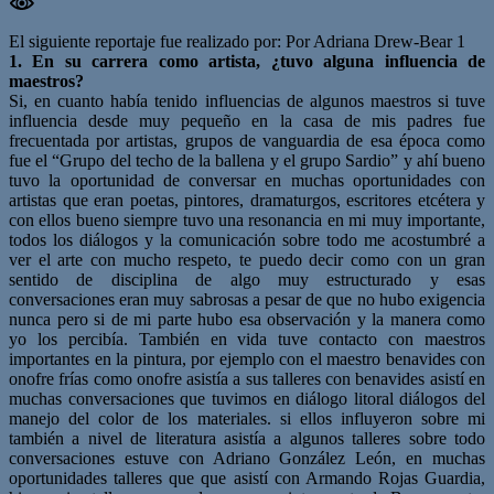
El siguiente reportaje fue realizado por: Por Adriana Drew-Bear 1
1. En su carrera como artista, ¿tuvo alguna influencia de
maestros?
Si, en cuanto había tenido influencias de algunos maestros si tuve
influencia desde muy pequeño en la casa de mis padres fue
frecuentada por artistas, grupos de vanguardia de esa época como
fue el “Grupo del techo de la ballena y el grupo Sardio” y ahí bueno
tuvo la oportunidad de conversar en muchas oportunidades con
artistas que eran poetas, pintores, dramaturgos, escritores etcétera y
con ellos bueno siempre tuvo una resonancia en mi muy importante,
todos los diálogos y la comunicación sobre todo me acostumbré a
ver el arte con mucho respeto, te puedo decir como con un gran
sentido de disciplina de algo muy estructurado y esas
conversaciones eran muy sabrosas a pesar de que no hubo exigencia
nunca pero si de mi parte hubo esa observación y la manera como
yo los percibía. También en vida tuve contacto con maestros
importantes en la pintura, por ejemplo con el maestro benavides con
onofre frías como onofre asistía a sus talleres con benavides asistí en
muchas conversaciones que tuvimos en diálogo litoral diálogos del
manejo del color de los materiales. si ellos influyeron sobre mi
también a nivel de literatura asistía a algunos talleres sobre todo
conversaciones estuve con Adriano González León, en muchas
oportunidades talleres que que asistí con Armando Rojas Guardia,