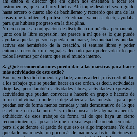
ahí estaba el director que era quien nos enseñaba a tocar los
instrumentos, que era Larry Phelps. Ahí toqué desde el sexto grado
hasta tercero o cuarto año de bachillerato y recuerdo que una de las
cosas que también el profesor Friedman, vamos a decir, ayudaba
para que hubiese progreso era la disciplina.
Yo creo que esa conjugación de disciplina con práctica permanente,
junto con la libre expresión, me parece a mí que es lo que puede
ayudar a que las personas puedan inclinarse, los muchachos puedan
activar ese hemisferio de la creación, el sentirse libres y poder
entonces encontrar un lenguaje adecuado para poder volcar lo que
todos llevamos por dentro que es el mundo interno.
3. ¿Qué recomendaciones puedo dar a las maestras para hacer
más actividades
de este estilo?
Bueno, yo les diría fomentar y darle, vamos a decir, más credibilidad
a los trabajos que se puedan hacer en ese orden, es decir, actividades
dirigidas, pero también actividades libres, actividades expresivas,
actividades que puedan convocar a hacerlo en grupo o hacerlo de
forma individual, donde se deje abierta a las muestras para que
puedan ser de forma menos cerradas y más demostrativo de lo que
es el arte en cada uno. Y yo diría buscar de alguna manera la
exhibición de esos trabajos de forma tal de que haya un cierto
reconocimiento, a pesar de que no sea específicamente en notas,
pero sí que denote el grado de que eso es algo importante. Yo diría
que darle una muestra un poco más de madurez a las instituciones de