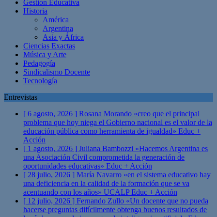
Gestión Educativa
Historia
América
Argentina
Asia y África
Ciencias Exactas
Música y Arte
Pedagogía
Sindicalismo Docente
Tecnología
Entrevistas
[ 6 agosto, 2026 ]
Rosana Morando «creo que el principal
problema que hoy niega el Gobierno nacional es el valor de la
educación pública como herramienta de igualdad»
Educ +
Acción
[ 1 agosto, 2026 ]
Juliana Bambozzi «Hacemos Argentina es
una Asociación Civil comprometida la generación de
oportunidades educativas»
Educ + Acción
[ 28 julio, 2026 ]
María Navarro «en el sistema educativo hay
una deficiencia en la calidad de la formación que se va
acentuando con los años» UCALP
Educ + Acción
[ 12 julio, 2026 ]
Fernando Zullo «Un docente que no pueda
hacerse preguntas difícilmente obtenga buenos resultados de