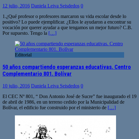
12 julio, 2016
Daniela Leiva Seisdedos
0
1.¿Qué profesor o profesores marcaron su vida escolar desde lo
positivo? Lo puede ejemplificar. ¿Ellos le ayudaron a encontrar su
vocación por querer ayudar a que tengamos un mejor futuro? C.B.
Por supuesto. Tengo la
[…]
Editorial
50 años compartiendo esperanzas educativas. Centro
Complementario 801. Bolívar
10 julio, 2016
Daniela Leiva Seisdedos
0
El CEC Nº 801, “ Don Antonio José de Sucre” fue inaugurado el 19
de abril de 1986, en un terreno cedido por la Municipalidad de
Bolívar, el edificio fue construido por el ministerio de
[…]