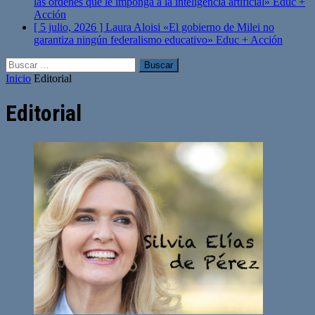
las órdenes que le imponga a la inteligencia artificial»
Educ +
Acción
[ 5 julio, 2026 ]
Laura Aloisi «El gobierno de Milei no
garantiza ningún federalismo educativo»
Educ + Acción
Buscar:
Inicio
Editorial
Editorial