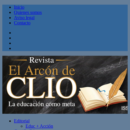
Inicio
Quienes somos
Aviso legal
Contacto
Facebook
Twitter
Linkedin
Youtube
Editorial
Educ + Acción