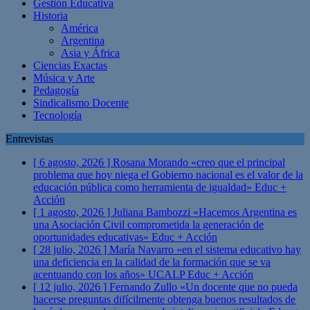
Gestión Educativa
Historia
América
Argentina
Asia y África
Ciencias Exactas
Música y Arte
Pedagogía
Sindicalismo Docente
Tecnología
Entrevistas
[ 6 agosto, 2026 ]
Rosana Morando «creo que el principal
problema que hoy niega el Gobierno nacional es el valor de la
educación pública como herramienta de igualdad»
Educ +
Acción
[ 1 agosto, 2026 ]
Juliana Bambozzi «Hacemos Argentina es
una Asociación Civil comprometida la generación de
oportunidades educativas»
Educ + Acción
[ 28 julio, 2026 ]
María Navarro «en el sistema educativo hay
una deficiencia en la calidad de la formación que se va
acentuando con los años» UCALP
Educ + Acción
[ 12 julio, 2026 ]
Fernando Zullo «Un docente que no pueda
hacerse preguntas difícilmente obtenga buenos resultados de