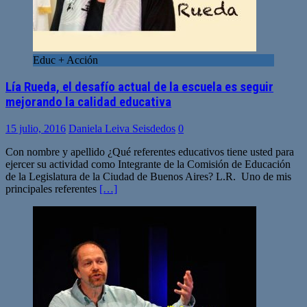
Educ + Acción
Lía Rueda, el desafío actual de la escuela es seguir
mejorando la calidad educativa
15 julio, 2016
Daniela Leiva Seisdedos
0
Con nombre y apellido ¿Qué referentes educativos tiene usted para
ejercer su actividad como Integrante de la Comisión de Educación
de la Legislatura de la Ciudad de Buenos Aires? L.R. Uno de mis
principales referentes
[…]