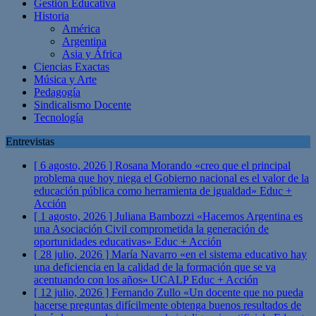
Gestión Educativa
Historia
América
Argentina
Asia y África
Ciencias Exactas
Música y Arte
Pedagogía
Sindicalismo Docente
Tecnología
Entrevistas
[ 6 agosto, 2026 ]
Rosana Morando «creo que el principal
problema que hoy niega el Gobierno nacional es el valor de la
educación pública como herramienta de igualdad»
Educ +
Acción
[ 1 agosto, 2026 ]
Juliana Bambozzi «Hacemos Argentina es
una Asociación Civil comprometida la generación de
oportunidades educativas»
Educ + Acción
[ 28 julio, 2026 ]
María Navarro «en el sistema educativo hay
una deficiencia en la calidad de la formación que se va
acentuando con los años» UCALP
Educ + Acción
[ 12 julio, 2026 ]
Fernando Zullo «Un docente que no pueda
hacerse preguntas difícilmente obtenga buenos resultados de