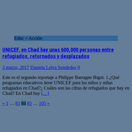
Educ + Acción
UNICEF, en Chad hay unas 600,000 personas entre
refugiados, retornados y desplazados
3 marzo, 2017
Daniela Leiva Seisdedos
0
Este es el segundo reportaje a Philippe Barragne Bigot. 1.¿Qué
programas educativos tiene UNICEF para los niños y niñas
refugiados en Chad?¿ Cuáles son las cifras de refugiados que hay en
Chad? En Chad hay
[…]
Paginación
«
1
…
83
84
85
…
105
»
de
entradas