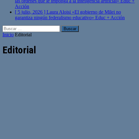
las órdenes que le imponga a la inteligencia artificial»
Educ +
Acción
[ 5 julio, 2026 ]
Laura Aloisi «El gobierno de Milei no
garantiza ningún federalismo educativo»
Educ + Acción
Buscar:
Inicio
Editorial
Editorial