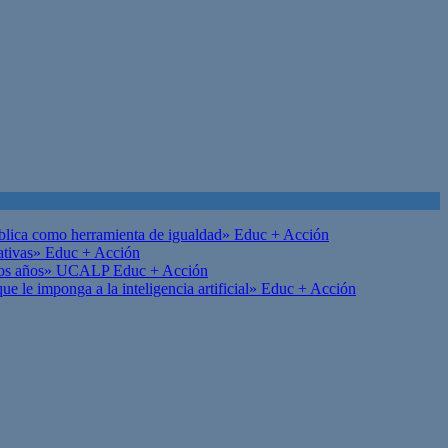
ública como herramienta de igualdad»
Educ + Acción
ativas»
Educ + Acción
on los años» UCALP
Educ + Acción
 le imponga a la inteligencia artificial»
Educ + Acción