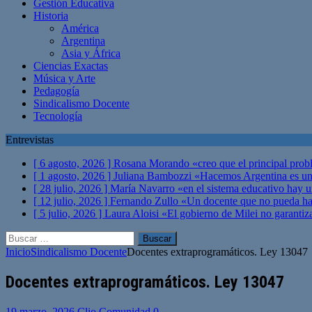
Gestión Educativa
Historia
América
Argentina
Asia y África
Ciencias Exactas
Música y Arte
Pedagogía
Sindicalismo Docente
Tecnología
Entrevistas
[ 6 agosto, 2026 ]
Rosana Morando «creo que el principal probl
[ 1 agosto, 2026 ]
Juliana Bambozzi «Hacemos Argentina es una
[ 28 julio, 2026 ]
María Navarro «en el sistema educativo hay 
[ 12 julio, 2026 ]
Fernando Zullo «Un docente que no pueda hacer
[ 5 julio, 2026 ]
Laura Aloisi «El gobierno de Milei no garanti
Buscar:
Inicio
Sindicalismo Docente
Docentes extraprogramáticos. Ley 13047
Docentes extraprogramáticos. Ley 13047
19 marzo, 2026
Clio Comunidad
0