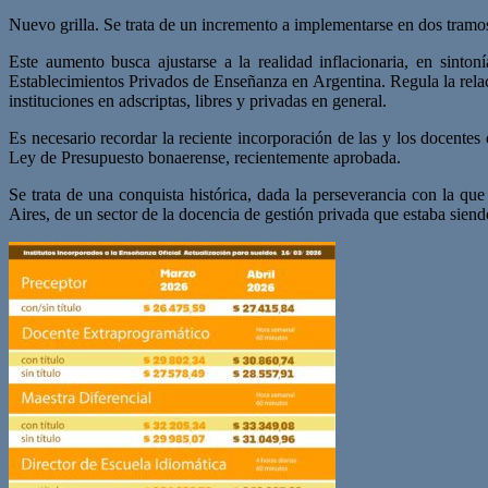
Nuevo grilla. Se trata de un incremento a implementarse en dos tramo
Este aumento busca ajustarse a la realidad inflacionaria, en sint
Establecimientos Privados de Enseñanza en Argentina. Regula la relació
instituciones en adscriptas, libres y privadas en general.
Es necesario recordar la reciente incorporación de las y los docentes 
Ley de Presupuesto bonaerense, recientemente aprobada.
Se trata de una conquista histórica, dada la perseverancia con la que
Aires, de un sector de la docencia de gestión privada que estaba sien