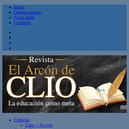
Inicio
Quienes somos
Aviso legal
Contacto
Facebook
Twitter
Linkedin
Youtube
Editorial
Educ + Acción