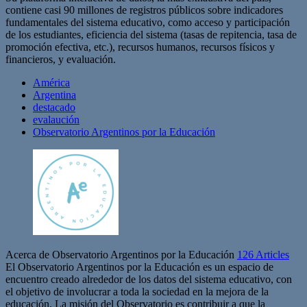
contiene casi 90 millones de registros públicos sobre indicadores
fundamentales del sistema educativo, como acceso y participación
de los estudiantes, eficiencia del sistema (tasas de repitencia, tasa de
promoción efectiva, etc.), recursos humanos, recursos físicos y
financieros, y evaluación.
América
Argentina
destacado
evalaución
Observatorio Argentinos por la Educación
Acerca de Observatorio Argentinos por la Educación
126 Articles
El Observatorio Argentinos por la Educación es un espacio de
encuentro creado alrededor de los datos del sistema educativo, con
el objetivo de involucrar a toda la sociedad en la mejora de la
educación. La misión del Observatorio es contribuir a que la