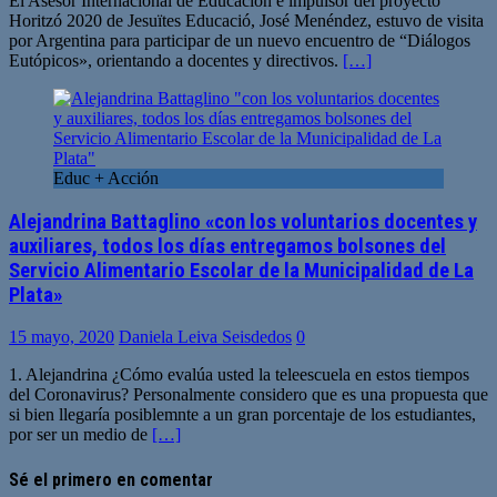
El Asesor Internacional de Educación e impulsor del proyecto
Horitzó 2020 de Jesuïtes Educació, José Menéndez, estuvo de visita
por Argentina para participar de un nuevo encuentro de “Diálogos
Eutópicos», orientando a docentes y directivos.
[…]
Educ + Acción
Alejandrina Battaglino «con los voluntarios docentes y
auxiliares, todos los días entregamos bolsones del
Servicio Alimentario Escolar de la Municipalidad de La
Plata»
15 mayo, 2020
Daniela Leiva Seisdedos
0
1. Alejandrina ¿Cómo evalúa usted la teleescuela en estos tiempos
del Coronavirus? Personalmente considero que es una propuesta que
si bien llegaría posiblemnte a un gran porcentaje de los estudiantes,
por ser un medio de
[…]
Sé el primero en comentar