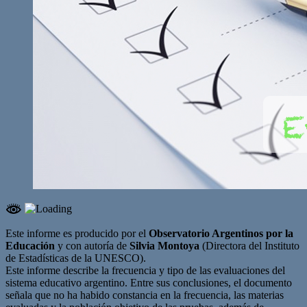
Este informe es producido por el
Observatorio Argentinos por la
Educación
y con autoría de
Silvia Montoya
(Directora del Instituto
de Estadísticas de la UNESCO).
Este informe describe la frecuencia y tipo de las evaluaciones del
sistema educativo argentino. Entre sus conclusiones, el documento
señala que no ha habido constancia en la frecuencia, las materias