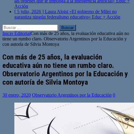
las órdenes que le imponga a la inteligencia artificial»
Educ +
Acción
[ 5 julio, 2026 ]
Laura Aloisi «El gobierno de Milei no
garantiza ningún federalismo educativo»
Educ + Acción
Buscar:
Inicio
Editorial
Con más de 25 años, la evaluación educativa aún no
tiene un rumbo claro. Observatorio Argentinos por la Educación y
con autoría de Silvia Montoya
Con más de 25 años, la evaluación
educativa aún no tiene un rumbo claro.
Observatorio Argentinos por la Educación y
con autoría de Silvia Montoya
30 enero, 2020
Observatorio Argentinos por la Educación
0