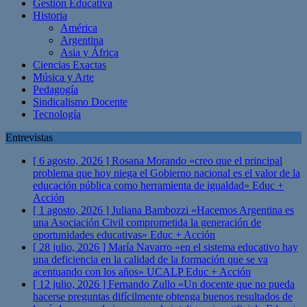
Gestión Educativa
Historia
América
Argentina
Asia y África
Ciencias Exactas
Música y Arte
Pedagogía
Sindicalismo Docente
Tecnología
Entrevistas
[ 6 agosto, 2026 ]
Rosana Morando «creo que el principal
problema que hoy niega el Gobierno nacional es el valor de la
educación pública como herramienta de igualdad»
Educ +
Acción
[ 1 agosto, 2026 ]
Juliana Bambozzi «Hacemos Argentina es
una Asociación Civil comprometida la generación de
oportunidades educativas»
Educ + Acción
[ 28 julio, 2026 ]
María Navarro «en el sistema educativo hay
una deficiencia en la calidad de la formación que se va
acentuando con los años» UCALP
Educ + Acción
[ 12 julio, 2026 ]
Fernando Zullo «Un docente que no pueda
hacerse preguntas difícilmente obtenga buenos resultados de