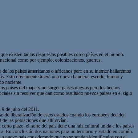
 que existen tantas respuestas posibles como países en el mundo.
ernacional como por ejemplo, colonizaciones, guerras,
 de los países americanos o africanos pero en su interior hallaremos
aís. Esto obviamente traerá una nueva bandera, escudo, himno y
do naciente.
los países del mapa y no surgen países nuevos pero los hechos
ciales sin resolver que dan como resultado nuevos países en el siglo
 9 de julio del 2011.
so de liberalización de estos estados cuando los europeos deciden
 de las poblaciones que allí vivían.
rto plazo, el norte del país tiene una raíz cultural unida a los países
ica. En conclusión dos naciones para un territorio y Estado en común.
n nuevo país considerando que no se sentían identificados con el