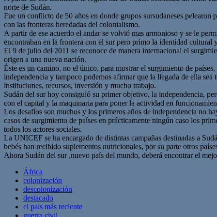
norte de Sudán.
Fue un conflicto de 50 años en donde grupos sursudaneses pelearon po
con las fronteras heredadas del colonialismo.
A partir de ese acuerdo el andar se volvió mas armonioso y se le permit
encontraban en la frontera con el sur pero primo la identidad cultural y
El 9 de julio del 2011 se reconoce de manera internacional el surgimi
origen a una nueva nación.
Éste es un camino, no el único, para mostrar el surgimiento de países, 
independencia y tampoco podemos afirmar que la llegada de ella sea t
instituciones, recursos, inversión y mucho trabajo.
Sudán del sur hoy consiguió su primer objetivo, la independencia, per
con el capital y la maquinaria para poner la actividad en funcionamien
Los desafíos son muchos y los primeros años de independencia no hay 
casos de surgimiento de países en prácticamente ningún caso los primer
todos los actores sociales.
La UNICEF se ha encargado de distintas campañas destinadas a Sudán 
bebés han recibido suplementos nutricionales, por su parte otros paí
Ahora Sudán del sur ,nuevo país del mundo, deberá encontrar el mejo
África
colonización
descolonización
destacado
el pais más reciente
guerra civil