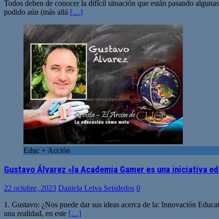
Todos deben de conocer la difícil situación que están pasando alguna
podido aún (más allá
[…]
Educ + Acción
Gustavo Álvarez «la Academia Gamer es una iniciativa ed
22 octubre, 2023
Daniela Leiva Seisdedos
0
1. Gustavo: ¿Nos puede dar sus ideas acerca de la: Innovación Educa
una realidad, en este
[…]