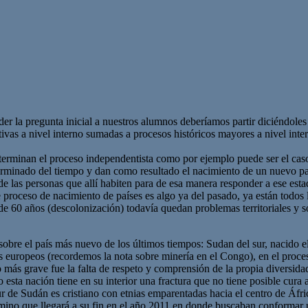
er la pregunta inicial a nuestros alumnos deberíamos partir diciéndoles
ctivas a nivel interno sumadas a procesos históricos mayores a nivel int
eterminan el proceso independentista como por ejemplo puede ser el caso
terminado del tiempo y dan como resultado el nacimiento de un nuevo p
 las personas que allí habiten para de esa manera responder a ese esta
proceso de nacimiento de países es algo ya del pasado, ya están todos 
e 60 años (descolonización) todavía quedan problemas territoriales y so
sobre el país más nuevo de los últimos tiempos: Sudan del sur, nacido el
s europeos (recordemos la nota sobre minería en el Congo), en el proce
o más grave fue la falta de respeto y comprensión de la propia diversidad
a nación tiene en su interior una fractura que no tiene posible cura a co
ur de Sudán es cristiano con etnias emparentadas hacia el centro de Áfr
ino que llegará a su fin en el año 2011 en donde buscaban conformar u