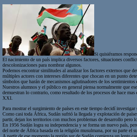
Si quisiéramos respond
El nacimiento de un país implica diversos factores, situaciones confli
descolonizaciones para nombrar algunos.
Podemos encontrar similitudes al analizar los factores externos que d
múltiples actores con intereses diferentes que chocan en un punto de
símbolos que harán de mecanismos aglutinadores de los sentimientos de
Nuestros alumnos y el público en general piensa normalmente que ese 
demuestran lo contrario, como resultado de los procesos de hace mas d
XXI.
Para mostrar el surgimiento de países en este tiempo decidí investigar 
Como casi toda África, Sudán sufrió la llegada y explotación de paíse
partir, dejan los territorios con muchos problemas de desarrollo pero l
En 1956 Sudán logra su independencia y se forma un nuevo país, pero est
del norte de África basada en la religión musulmana, por su parte el s
A partir de ese momento la región sur de Sudán comienza un lento cam