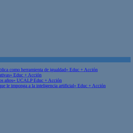
ública como herramienta de igualdad»
Educ + Acción
ativas»
Educ + Acción
on los años» UCALP
Educ + Acción
 le imponga a la inteligencia artificial»
Educ + Acción