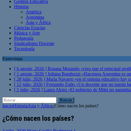
Gestión Educativa
Historia
América
Argentina
Asia y África
Ciencias Exactas
Música y Arte
Pedagogía
Sindicalismo Docente
Tecnología
Entrevistas
[ 6 agosto, 2026 ]
Rosana Morando «creo que el principal probl
[ 1 agosto, 2026 ]
Juliana Bambozzi «Hacemos Argentina es una
[ 28 julio, 2026 ]
María Navarro «en el sistema educativo hay 
[ 12 julio, 2026 ]
Fernando Zullo «Un docente que no pueda hacer
[ 5 julio, 2026 ]
Laura Aloisi «El gobierno de Milei no garanti
Buscar:
Inicio
Historia
Asia y África
¿Cómo nacen los países?
¿Cómo nacen los países?
3 julio, 2020
Maria Cecilia Rodriguez
1