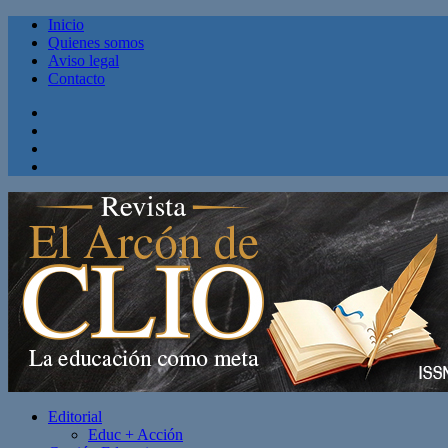
Inicio
Quienes somos
Aviso legal
Contacto
Facebook
Twitter
Linkedin
Youtube
Editorial
Educ + Acción