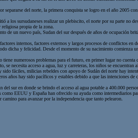
r separarse del norte, la primera conquista se logro en el año 2005 co
ió a los sursudaneses realizar un plebiscito, el norte por su parte no d
 religiosa propia de la zona.
ento de un nuevo país, Sudan del sur después de años de ocupación britá
factores internos, factores externos y largos procesos de conflictos en d
odo dicha y felicidad. Desde el momento de su nacimiento comienza una 
o tiene numerosos problemas para el futuro, en primer lugar no cuenta co
to, se necesita acceso a agua, luz y carreteras, los niños se encuentran
sido fáciles, milicias rebeldes con apoyo de Sudán del norte hay inten
os años hay sido pacíficos y estables debido a que las intenciones de c
del sur en donde se brindo el acceso al agua potable a 400.000 perso
ses como EEUU y España han ofrecido su ayuda como intermediarios para 
r camino para avanzar por la independencia que tanto pelearon.