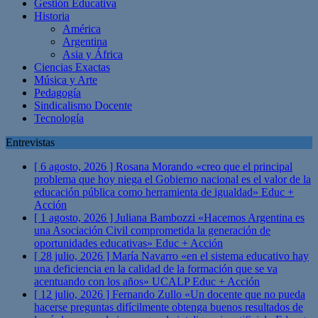
Gestión Educativa
Historia
América
Argentina
Asia y África
Ciencias Exactas
Música y Arte
Pedagogía
Sindicalismo Docente
Tecnología
Entrevistas
[ 6 agosto, 2026 ]
Rosana Morando «creo que el principal
problema que hoy niega el Gobierno nacional es el valor de la
educación pública como herramienta de igualdad»
Educ +
Acción
[ 1 agosto, 2026 ]
Juliana Bambozzi «Hacemos Argentina es
una Asociación Civil comprometida la generación de
oportunidades educativas»
Educ + Acción
[ 28 julio, 2026 ]
María Navarro «en el sistema educativo hay
una deficiencia en la calidad de la formación que se va
acentuando con los años» UCALP
Educ + Acción
[ 12 julio, 2026 ]
Fernando Zullo «Un docente que no pueda
hacerse preguntas difícilmente obtenga buenos resultados de