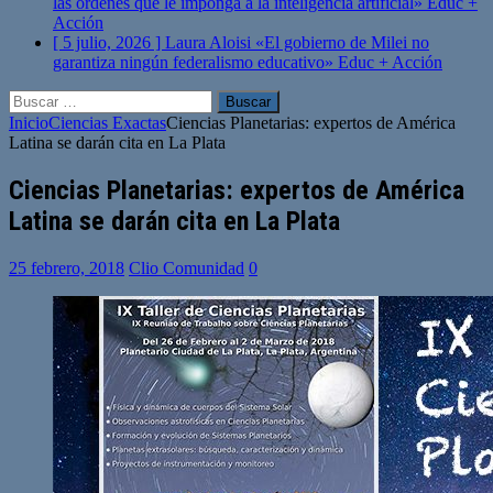
las órdenes que le imponga a la inteligencia artificial»
Educ +
Acción
[ 5 julio, 2026 ]
Laura Aloisi «El gobierno de Milei no
garantiza ningún federalismo educativo»
Educ + Acción
Buscar:
Inicio
Ciencias Exactas
Ciencias Planetarias: expertos de América
Latina se darán cita en La Plata
Ciencias Planetarias: expertos de América
Latina se darán cita en La Plata
25 febrero, 2018
Clio Comunidad
0