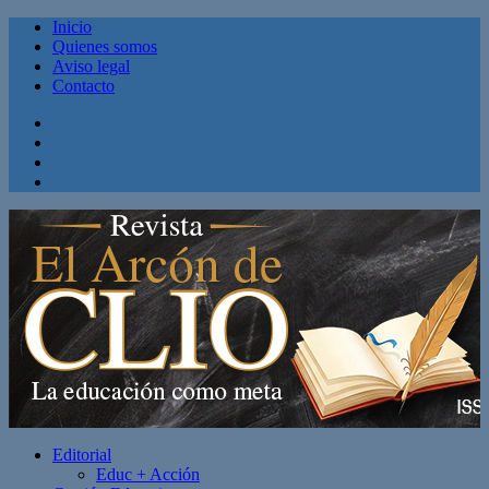
Inicio
Quienes somos
Aviso legal
Contacto
Facebook
Twitter
Linkedin
Youtube
Editorial
Educ + Acción