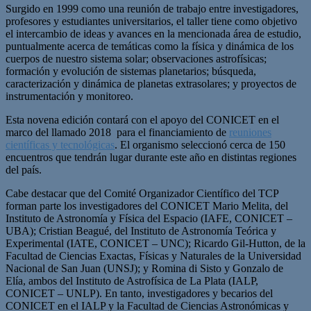
Surgido en 1999 como una reunión de trabajo entre investigadores,
profesores y estudiantes universitarios, el taller tiene como objetivo
el intercambio de ideas y avances en la mencionada área de estudio,
puntualmente acerca de temáticas como la física y dinámica de los
cuerpos de nuestro sistema solar; observaciones astrofísicas;
formación y evolución de sistemas planetarios; búsqueda,
caracterización y dinámica de planetas extrasolares; y proyectos de
instrumentación y monitoreo.
Esta novena edición contará con el apoyo del CONICET en el
marco del llamado 2018 para el financiamiento de
reuniones
científicas y tecnológicas
. El organismo seleccionó cerca de 150
encuentros que tendrán lugar durante este año en distintas regiones
del país.
Cabe destacar que del Comité Organizador Científico del TCP
forman parte los investigadores del CONICET Mario Melita, del
Instituto de Astronomía y Física del Espacio (IAFE, CONICET –
UBA); Cristian Beagué, del Instituto de Astronomía Teórica y
Experimental (IATE, CONICET – UNC); Ricardo Gil-Hutton, de la
Facultad de Ciencias Exactas, Físicas y Naturales de la Universidad
Nacional de San Juan (UNSJ); y Romina di Sisto y Gonzalo de
Elía, ambos del Instituto de Astrofísica de La Plata (IALP,
CONICET – UNLP). En tanto, investigadores y becarios del
CONICET en el IALP y la Facultad de Ciencias Astronómicas y