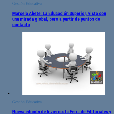
Gestión Educativa
Marcela Abete: La Educación Superior, vista con
una mirada global, pero a partir de puntos de
contacto
Gestión Educativa
Nueva edición de Invierno: la Feria de Editoriales y