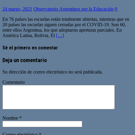
24 marzo, 2021
Observatorio Argentinos por la Educación
0
En 76 países las escuelas están totalmente abiertas, mientras que en
20 países las escuelas siguen cerradas por el COVID-19. Son 60,
entre ellos Argentina, los que adoptaron aperturas parciales. En
América Latina, Bolivia, El
[…]
Sé el primero en comentar
Deja un comentario
Su dirección de correo electrónico no será publicada.
Comentario
Nombre
*
Correo electrónico
*