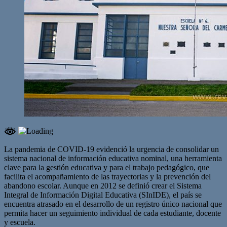
La pandemia de COVID-19 evidenció la urgencia de consolidar un
sistema nacional de información educativa nominal, una herramienta
clave para la gestión educativa y para el trabajo pedagógico, que
facilita el acompañamiento de las trayectorias y la prevención del
abandono escolar. Aunque en 2012 se definió crear el Sistema
Integral de Información Digital Educativa (SInIDE), el país se
encuentra atrasado en el desarrollo de un registro único nacional que
permita hacer un seguimiento individual de cada estudiante, docente
y escuela.