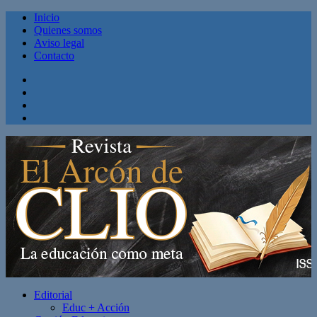
Inicio
Quienes somos
Aviso legal
Contacto
Facebook
Twitter
Linkedin
Youtube
Editorial
Educ + Acción