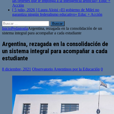
las órdenes que le imponga a la inteligencia artificial»
Educ +
Acción
[ 5 julio, 2026 ]
Laura Aloisi «El gobierno de Milei no
garantiza ningún federalismo educativo»
Educ + Acción
Buscar:
Inicio
Pedagogía
Argentina, rezagada en la consolidación de un
sistema integral para acompañar a cada estudiante
Argentina, rezagada en la consolidación de
un sistema integral para acompañar a cada
estudiante
8 diciembre, 2021
Observatorio Argentinos por la Educación
0