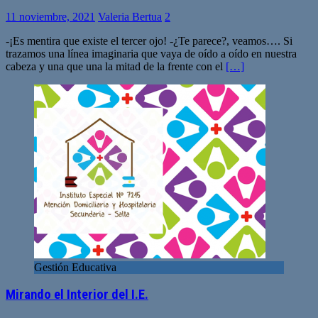
11 noviembre, 2021
Valeria Bertua
2
-¡Es mentira que existe el tercer ojo! -¿Te parece?, veamos…. Si
trazamos una línea imaginaria que vaya de oído a oído en nuestra
cabeza y una que una la mitad de la frente con el
[…]
Gestión Educativa
Mirando el Interior del I.E.