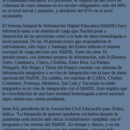
la comunidad educativa. En promedio, se registra un alto nivel de
cobertura de estos sistemas en los niveles obligatorios: más del 90%
en el nivel inicial y primario, y alrededor del 85% en el nivel
secundario.
El Sistema Integral de Información Digital Educativa (SIniDE) hace
referencia tanto a un sistema de carga que Nación pone a
disposición de las provincias como a la base de datos homologada a
nivel nacional. De las 18 jurisdicciones que respondieron el
relevamiento, sólo Jujuy y Santiago del Estero utilizan el sistema
nacional de carga provisto por SInIDE. Entre las otras 16
jurisdicciones, con sistemas propios de información, solo 9 (Buenos
Aires, Catamarca, Chaco, Córdoba, Entre Ríos, La Pampa,
Neuquén, Río Negro y Tierra del Fuego) cuentan con sistemas de
información integrados o en vías de integración con la base de datos
nacional del SInIDE. En cambio, los sistemas de CABA, Chubut,
Corrientes, Formosa, Mendoza, San Luis y Tucumán no están
integrados ni en vías de integración con el SInIDE. Esto implica que
la consolidación de una base nominal homologada a nivel nacional
sigue siendo una cuenta pendiente.
Irene Kit, presidenta de la Asociación Civil Educación para Todos,
indica: “La búsqueda de quienes quedaron excluidos durante la
pandemia sería mucho más eficaz si hubiéramos cumplido con el
programa y las normas del SInIDE. En tiempo y dinero, y en las
consecuencias emocionales para los estudiantes, una vez más