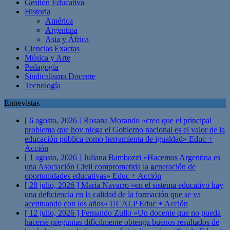
Gestión Educativa
Historia
América
Argentina
Asia y África
Ciencias Exactas
Música y Arte
Pedagogía
Sindicalismo Docente
Tecnología
Entrevistas
[ 6 agosto, 2026 ]
Rosana Morando «creo que el principal
problema que hoy niega el Gobierno nacional es el valor de la
educación pública como herramienta de igualdad»
Educ +
Acción
[ 1 agosto, 2026 ]
Juliana Bambozzi «Hacemos Argentina es
una Asociación Civil comprometida la generación de
oportunidades educativas»
Educ + Acción
[ 28 julio, 2026 ]
María Navarro «en el sistema educativo hay
una deficiencia en la calidad de la formación que se va
acentuando con los años» UCALP
Educ + Acción
[ 12 julio, 2026 ]
Fernando Zullo «Un docente que no pueda
hacerse preguntas difícilmente obtenga buenos resultados de