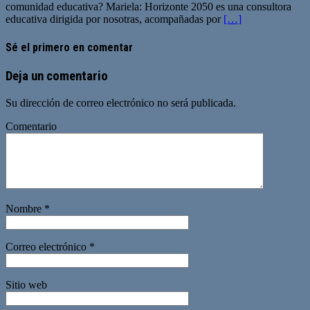
comunidad educativa? Mariela: Horizonte 2050 es una consultora
educativa dirigida por nosotras, acompañadas por
[…]
Sé el primero en comentar
Deja un comentario
Su dirección de correo electrónico no será publicada.
Comentario
Nombre
*
Correo electrónico
*
Sitio web