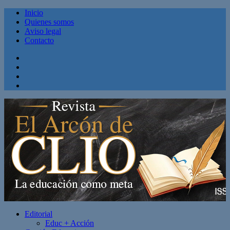
Inicio
Quienes somos
Aviso legal
Contacto
Facebook
Twitter
Linkedin
Youtube
Editorial
Educ + Acción