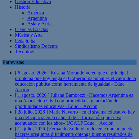
Gestión Educativa
Historia
América
Argentina
Asia y África
Ciencias Exactas
Música y Arte
Pedagogía
Sindicalismo Docente
Tecnología
Entrevistas
[ 6 agosto, 2026 ]
Rosana Morando «creo que el principal
problema que hoy niega el Gobierno nacional es el valor de la
educación pública como herramienta de igualdad»
Educ +
Acción
[ 1 agosto, 2026 ]
Juliana Bambozzi «Hacemos Argentina es
una Asociación Civil comprometida la generación de
oportunidades educativas»
Educ + Acción
[ 28 julio, 2026 ]
María Navarro «en el sistema educativo hay
una deficiencia en la calidad de la formación que se va
acentuando con los años» UCALP
Educ + Acción
[ 12 julio, 2026 ]
Fernando Zullo «Un docente que no pueda
hacerse preguntas difícilmente obtenga buenos resultados de