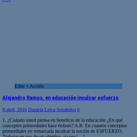
Educ + Acción
Alejandro Ramos, en educación inculcar esfuerzo
8 abril, 2016
Daniela Leiva Seisdedos
0
1. ¿Cuándo usted piensa en beneficio de la educación ¿En qué
conceptos primordiales hace énfasis? A.R. En cuantos conceptos
primordiales yo remarcaría inculcar la noción de ESFUERZO.
Trabajar en pos de un objetivo, ya sea
[…]