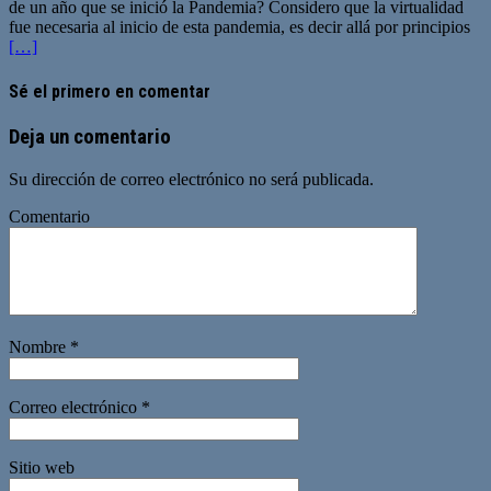
de un año que se inició la Pandemia? Considero que la virtualidad
fue necesaria al inicio de esta pandemia, es decir allá por principios
[…]
Sé el primero en comentar
Deja un comentario
Su dirección de correo electrónico no será publicada.
Comentario
Nombre
*
Correo electrónico
*
Sitio web