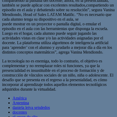
compartiendo la pantalla del docente; ahora, en la presencialidad,
también se puede aplicar con excelentes resultados,compartiendo un
episodio en el aula y debatiendo sobre su resolución”, segura Vanina
Mendiondo, Head of Sales LATAM Matific. “No es necesario que
cada alumno tenga su dispositivo en el aula, se
puede mostrar en un proyector o pantalla digital, o emular el
episodio en el aula con las herramientas que disponga la escuela.
Luego en el hogar, cada alumno puede seguir jugando las
actividades vistas en clase y/o las actividades asignadas por el
docente. La plataforma utiliza algoritmos de inteligencia artificial
para ‘aprender’ con el alumno y ayudarlo a mejorar día a día en los
distintos conceptos matemáticos”, agrega Vanina Mendiondo.
La tecnología no es enemiga, todo lo contrario, el objetivo es
complementar y no reemplazar roles ni funciones, ya que la
presencialidad es insustituible en el proceso de formación y de
construcción de vínculos sociales de un niño, niña o adolescente. El
desafío que se presenta en el regreso a la presenialidad, es cómo
incorporar al aprendizaje todos aquellos elementos tecnológicos
adquiridos durante la virtualidad.
América
Argentina
daniela leiva seisdedos
docentes
el arcon de clio