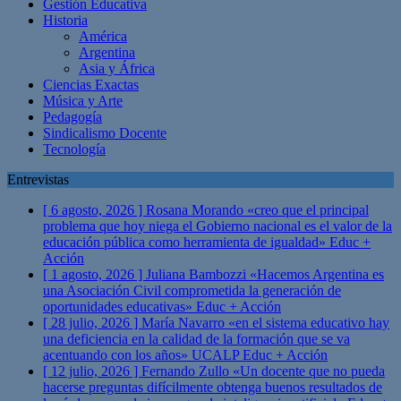
Gestión Educativa
Historia
América
Argentina
Asia y África
Ciencias Exactas
Música y Arte
Pedagogía
Sindicalismo Docente
Tecnología
Entrevistas
[ 6 agosto, 2026 ]
Rosana Morando «creo que el principal
problema que hoy niega el Gobierno nacional es el valor de la
educación pública como herramienta de igualdad»
Educ +
Acción
[ 1 agosto, 2026 ]
Juliana Bambozzi «Hacemos Argentina es
una Asociación Civil comprometida la generación de
oportunidades educativas»
Educ + Acción
[ 28 julio, 2026 ]
María Navarro «en el sistema educativo hay
una deficiencia en la calidad de la formación que se va
acentuando con los años» UCALP
Educ + Acción
[ 12 julio, 2026 ]
Fernando Zullo «Un docente que no pueda
hacerse preguntas difícilmente obtenga buenos resultados de