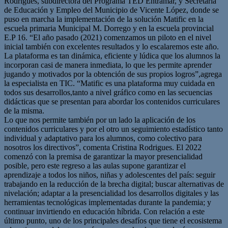
Rodrigues, subdirectora del Programa TED Entramar, y Secretaría
de Educación y Empleo del Municipio de Vicente López, donde se
puso en marcha la implementación de la solución Matific en la
escuela primaria Municipal M. Dorrego y en la escuela provincial
E.P 16. “El año pasado (2021) comenzamos un piloto en el nivel
inicial también con excelentes resultados y lo escalaremos este año.
La plataforma es tan dinámica, eficiente y lúdica que los alumnos la
incorporan casi de manera inmediata, lo que les permite aprender
jugando y motivados por la obtención de sus propios logros”,agrega
la especialista en TIC. “Matific es una plataforma muy cuidada en
todos sus desarrollos,tanto a nivel gráfico como en las secuencias
didácticas que se presentan para abordar los contenidos curriculares
de la misma.
Lo que nos permite también por un lado la aplicación de los
contenidos curriculares y por el otro un seguimiento estadístico tanto
individual y adaptativo para los alumnos, como colectivo para
nosotros los directivos”, comenta Cristina Rodrigues. El 2022
comenzó con la premisa de garantizar la mayor presencialidad
posible, pero este regreso a las aulas supone garantizar el
aprendizaje a todos los niños, niñas y adolescentes del país: seguir
trabajando en la reducción de la brecha digital; buscar alternativas de
nivelación; adaptar a la presencialidad los desarrollos digitales y las
herramientas tecnológicas implementadas durante la pandemia; y
continuar invirtiendo en educación híbrida. Con relación a este
último punto, uno de los principales desafíos que tiene el ecosistema