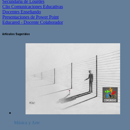
Secundaria de Lourdes
Clio Comunicaciones Educativas
Docentes Enseñando
Presentaciones de Power Point
Educared - Docente Colaborador
Artículos Sugeridos
Música y Arte