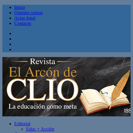
Inicio
Quienes somos
Aviso legal
Contacto
Facebook
Twitter
Linkedin
Youtube
Editorial
Educ + Acción