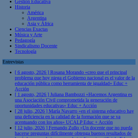
Gestión Educativa
Historia
América
Argentina
Asia y África
Ciencias Exactas
Música y Arte
Pedagogía
Sindicalismo Docente
Tecnología
Entrevistas
[ 6 agosto, 2026 ]
Rosana Morando «creo que el principal
problema que hoy niega el Gobierno nacional es el valor de la
educación pública como herramienta de igualdad»
Educ +
Acción
[ 1 agosto, 2026 ]
Juliana Bambozzi «Hacemos Argentina es
una Asociación Civil comprometida la generación de
oportunidades educativas»
Educ + Acción
[ 28 julio, 2026 ]
María Navarro «en el sistema educativo hay
una deficiencia en la calidad de la formación que se va
acentuando con los años» UCALP
Educ + Acción
[ 12 julio, 2026 ]
Fernando Zullo «Un docente que no pueda
hacerse preguntas difícilmente obtenga buenos resultados de