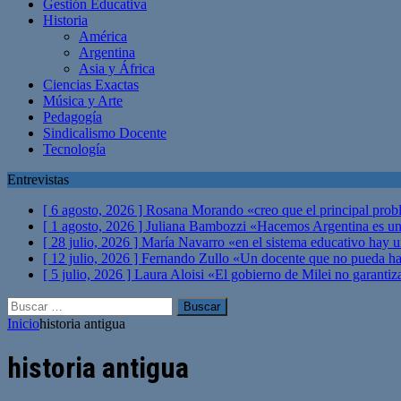
Gestión Educativa
Historia
América
Argentina
Asia y África
Ciencias Exactas
Música y Arte
Pedagogía
Sindicalismo Docente
Tecnología
Entrevistas
[ 6 agosto, 2026 ]
Rosana Morando «creo que el principal probl
[ 1 agosto, 2026 ]
Juliana Bambozzi «Hacemos Argentina es una
[ 28 julio, 2026 ]
María Navarro «en el sistema educativo hay 
[ 12 julio, 2026 ]
Fernando Zullo «Un docente que no pueda hacer
[ 5 julio, 2026 ]
Laura Aloisi «El gobierno de Milei no garanti
Buscar:
Inicio
historia antigua
historia antigua