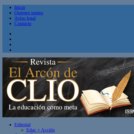
Inicio
Quienes somos
Aviso legal
Contacto
Facebook
Twitter
Linkedin
Youtube
Editorial
Educ + Acción