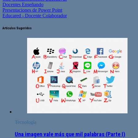
Docentes Enseñando
Presentaciones de Power Point
Educared - Docente Colaborador
Artículos Sugeridos
Tecnología
Una imagen vale más que mil palabras (Parte I)