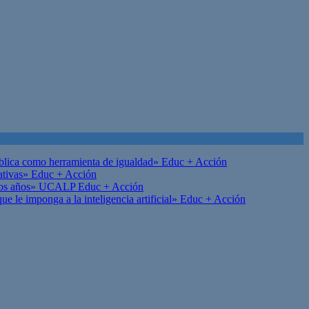
ública como herramienta de igualdad»
Educ + Acción
ativas»
Educ + Acción
on los años» UCALP
Educ + Acción
 le imponga a la inteligencia artificial»
Educ + Acción