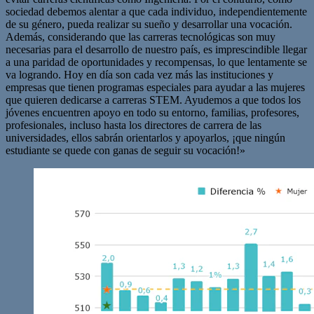
sociedad debemos alentar a que cada individuo, independientemente
de su género, pueda realizar su sueño y desarrollar una vocación.
Además, considerando que las carreras tecnológicas son muy
necesarias para el desarrollo de nuestro país, es imprescindible llegar
a una paridad de oportunidades y recompensas, lo que lentamente se
va logrando. Hoy en día son cada vez más las instituciones y
empresas que tienen programas especiales para ayudar a las mujeres
que quieren dedicarse a carreras STEM. Ayudemos a que todos los
jóvenes encuentren apoyo en todo su entorno, familias, profesores,
profesionales, incluso hasta los directores de carrera de las
universidades, ellos sabrán orientarlos y apoyarlos, ¡que ningún
estudiante se quede con ganas de seguir su vocación!»