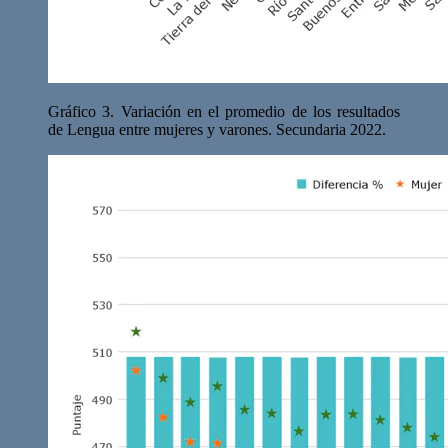
Gráfico 3. Variación en el promedio de los resultados
de Lengua entre mujeres y varones. Secundaria 2022.