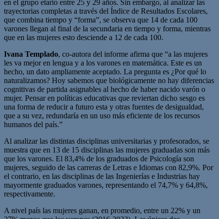
en el grupo etario entre 25 y 29 años. Sin embargo, al analizar las
trayectorias completas a través del Índice de Resultados Escolares,
que combina tiempo y “forma”, se observa que 14 de cada 100
varones llegan al final de la secundaria en tiempo y forma, mientras
que en las mujeres esto desciende a 12 de cada 100.
Ivana Templado
, co-autora del informe afirma que “a las mujeres
les va mejor en lengua y a los varones en matemática. Este es un
hecho, un dato ampliamente aceptado. La pregunta es ¿Por qué lo
naturalizamos? Hoy sabemos que biológicamente no hay diferencias
cognitivas de partida asignables al hecho de haber nacido varón o
mujer. Pensar en políticas educativas que reviertan dicho sesgo es
una forma de reducir a futuro esta y otras fuentes de desigualdad,
que a su vez, redundaría en un uso más eficiente de los recursos
humanos del país.”
Al analizar las distintas disciplinas universitarias y profesorados, se
muestra que en 13 de 15 disciplinas las mujeres graduadas son más
que los varones. El 83,4% de los graduados de Psicología son
mujeres, seguido de las carreras de Letras e Idiomas con 82,9%. Por
el contrario, en las disciplinas de las Ingenierías e Industrias hay
mayormente graduados varones, representando el 74,7% y 64,8%,
respectivamente.
A nivel país las mujeres ganan, en promedio, entre un 22% y un