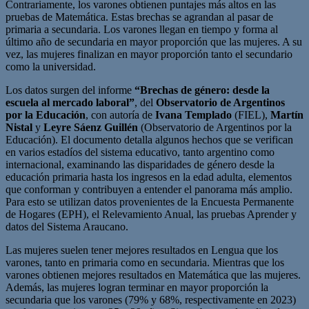
Contrariamente, los varones obtienen puntajes más altos en las
pruebas de Matemática. Estas brechas se agrandan al pasar de
primaria a secundaria. Los varones llegan en tiempo y forma al
último año de secundaria en mayor proporción que las mujeres. A su
vez, las mujeres finalizan en mayor proporción tanto el secundario
como la universidad.
Los datos surgen del informe
“Brechas de género: desde la
escuela al mercado laboral”
, del
Observatorio de Argentinos
por la Educación
, con autoría de
Ivana Templado
(FIEL),
Martín
Nistal
y
Leyre Sáenz Guillén
(Observatorio de Argentinos por la
Educación). El documento detalla algunos hechos que se verifican
en varios estadíos del sistema educativo, tanto argentino como
internacional, examinando las disparidades de género desde la
educación primaria hasta los ingresos en la edad adulta, elementos
que conforman y contribuyen a entender el panorama más amplio.
Para esto se utilizan datos provenientes de la Encuesta Permanente
de Hogares (EPH), el Relevamiento Anual, las pruebas Aprender y
datos del Sistema Araucano.
Las mujeres suelen tener mejores resultados en Lengua que los
varones, tanto en primaria como en secundaria. Mientras que los
varones obtienen mejores resultados en Matemática que las mujeres.
Además, las mujeres logran terminar en mayor proporción la
secundaria que los varones (79% y 68%, respectivamente en 2023)