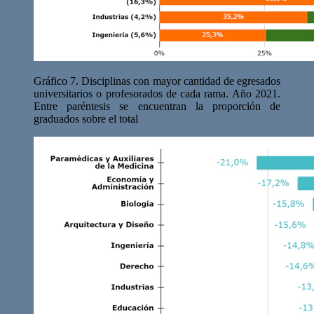
Gráfico 7. Disciplinas con mayor cantidad de egresados
universitarios o profesorados de cada rama. Año 2021.
Entre paréntesis se encuentran la proporción de
graduados sobre el total