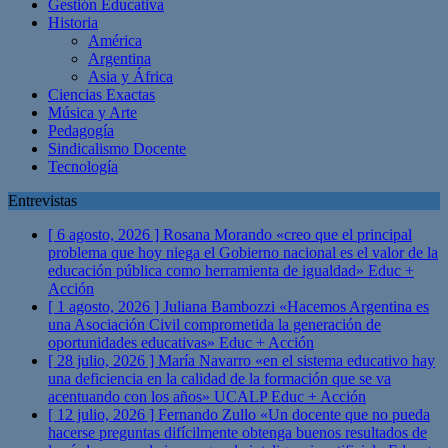
Gestión Educativa
Historia
América
Argentina
Asia y África
Ciencias Exactas
Música y Arte
Pedagogía
Sindicalismo Docente
Tecnología
Entrevistas
[ 6 agosto, 2026 ]
Rosana Morando «creo que el principal
problema que hoy niega el Gobierno nacional es el valor de la
educación pública como herramienta de igualdad»
Educ +
Acción
[ 1 agosto, 2026 ]
Juliana Bambozzi «Hacemos Argentina es
una Asociación Civil comprometida la generación de
oportunidades educativas»
Educ + Acción
[ 28 julio, 2026 ]
María Navarro «en el sistema educativo hay
una deficiencia en la calidad de la formación que se va
acentuando con los años» UCALP
Educ + Acción
[ 12 julio, 2026 ]
Fernando Zullo «Un docente que no pueda
hacerse preguntas difícilmente obtenga buenos resultados de