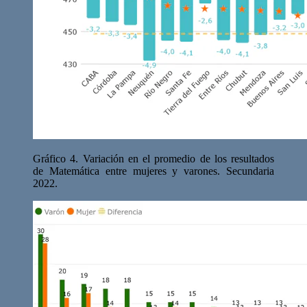
Gráfico 4. Variación en el promedio de los resultados
de Matemática entre mujeres y varones. Secundaria
2022.