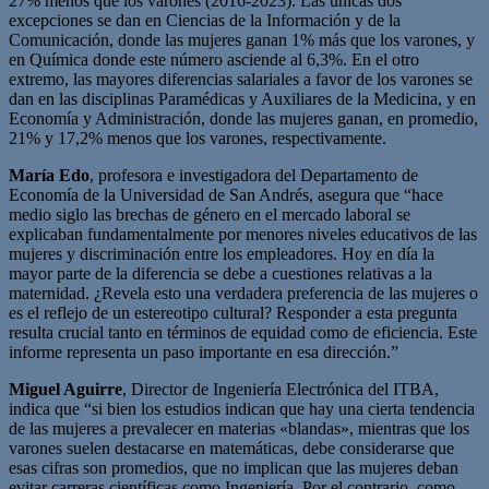
27% menos que los varones (2016-2023). Las únicas dos
excepciones se dan en Ciencias de la Información y de la
Comunicación, donde las mujeres ganan 1% más que los varones, y
en Química donde este número asciende al 6,3%. En el otro
extremo, las mayores diferencias salariales a favor de los varones se
dan en las disciplinas Paramédicas y Auxiliares de la Medicina, y en
Economía y Administración, donde las mujeres ganan, en promedio,
21% y 17,2% menos que los varones, respectivamente.
María Edo
, profesora e investigadora del Departamento de
Economía de la Universidad de San Andrés, asegura que “hace
medio siglo las brechas de género en el mercado laboral se
explicaban fundamentalmente por menores niveles educativos de las
mujeres y discriminación entre los empleadores. Hoy en día la
mayor parte de la diferencia se debe a cuestiones relativas a la
maternidad. ¿Revela esto una verdadera preferencia de las mujeres o
es el reflejo de un estereotipo cultural? Responder a esta pregunta
resulta crucial tanto en términos de equidad como de eficiencia. Este
informe representa un paso importante en esa dirección.”
Miguel Aguirre
, Director de Ingeniería Electrónica del ITBA,
indica que “si bien los estudios indican que hay una cierta tendencia
de las mujeres a prevalecer en materias «blandas», mientras que los
varones suelen destacarse en matemáticas, debe considerarse que
esas cifras son promedios, que no implican que las mujeres deban
evitar carreras científicas como Ingeniería. Por el contrario, como