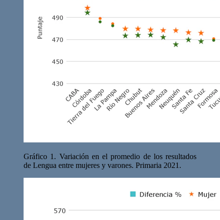
Gráfico 1. Variación en el promedio de los resultados
de Lengua entre mujeres y varones. Primaria 2021.