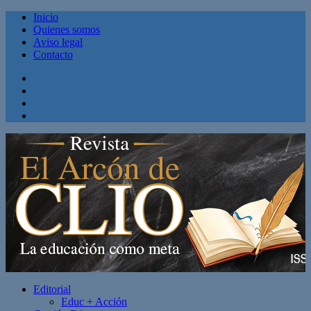
Inicio
Quienes somos
Aviso legal
Contacto
Facebook
Twitter
Linkedin
Youtube
Editorial
Educ + Acción