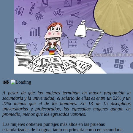
A pesar de que las mujeres terminan en mayor proporción la
secundaria y la universidad, el salario de ellas es entre un 22% y un
27% menos que el de los hombres. En 13 de 15 disciplinas
universitarias y profesorados, las egresadas mujeres ganan, en
promedio, menos que los egresados varones.
Las mujeres obtienen puntajes más altos en las pruebas
estandarizadas de Lengua, tanto en primaria como en secundaria.