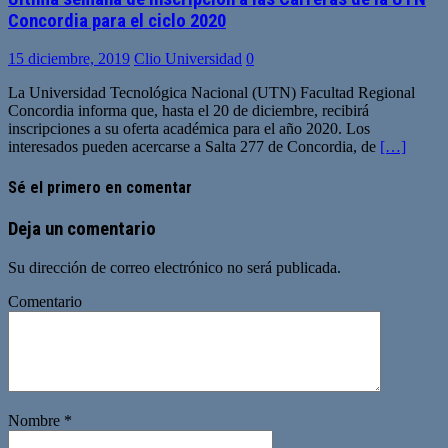
Concordia para el ciclo 2020
15 diciembre, 2019
Clio Universidad
0
La Universidad Tecnológica Nacional (UTN) Facultad Regional
Concordia informa que, hasta el 20 de diciembre, recibirá
inscripciones a su oferta académica para el año 2020. Los
interesados pueden acercarse a Salta 277 de Concordia, de
[…]
Sé el primero en comentar
Deja un comentario
Su dirección de correo electrónico no será publicada.
Comentario
Nombre
*