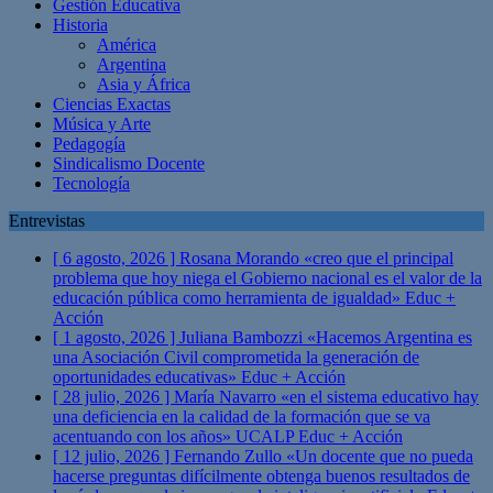
Gestión Educativa
Historia
América
Argentina
Asia y África
Ciencias Exactas
Música y Arte
Pedagogía
Sindicalismo Docente
Tecnología
Entrevistas
[ 6 agosto, 2026 ]
Rosana Morando «creo que el principal
problema que hoy niega el Gobierno nacional es el valor de la
educación pública como herramienta de igualdad»
Educ +
Acción
[ 1 agosto, 2026 ]
Juliana Bambozzi «Hacemos Argentina es
una Asociación Civil comprometida la generación de
oportunidades educativas»
Educ + Acción
[ 28 julio, 2026 ]
María Navarro «en el sistema educativo hay
una deficiencia en la calidad de la formación que se va
acentuando con los años» UCALP
Educ + Acción
[ 12 julio, 2026 ]
Fernando Zullo «Un docente que no pueda
hacerse preguntas difícilmente obtenga buenos resultados de