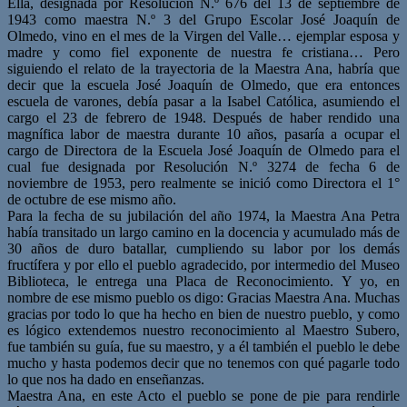
Ella, designada por Resolución N.º 676 del 13 de septiembre de
1943 como maestra N.º 3 del Grupo Escolar José Joaquín de
Olmedo, vino en el mes de la Virgen del Valle… ejemplar esposa y
madre y como fiel exponente de nuestra fe cristiana… Pero
siguiendo el relato de la trayectoria de la Maestra Ana, habría que
decir que la escuela José Joaquín de Olmedo, que era entonces
escuela de varones, debía pasar a la Isabel Católica, asumiendo el
cargo el 23 de febrero de 1948. Después de haber rendido una
magnífica labor de maestra durante 10 años, pasaría a ocupar el
cargo de Directora de la Escuela José Joaquín de Olmedo para el
cual fue designada por Resolución N.º 3274 de fecha 6 de
noviembre de 1953, pero realmente se inició como Directora el 1°
de octubre de ese mismo año.
Para la fecha de su jubilación del año 1974, la Maestra Ana Petra
había transitado un largo camino en la docencia y acumulado más de
30 años de duro batallar, cumpliendo su labor por los demás
fructífera y por ello el pueblo agradecido, por intermedio del Museo
Biblioteca, le entrega una Placa de Reconocimiento. Y yo, en
nombre de ese mismo pueblo os digo: Gracias Maestra Ana. Muchas
gracias por todo lo que ha hecho en bien de nuestro pueblo, y como
es lógico extendemos nuestro reconocimiento al Maestro Subero,
fue también su guía, fue su maestro, y a él también el pueblo le debe
mucho y hasta podemos decir que no tenemos con qué pagarle todo
lo que nos ha dado en enseñanzas.
Maestra Ana, en este Acto el pueblo se pone de pie para rendirle