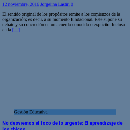
12 noviembre, 2016
Jorgelina Lastiri
0
El sentido original de los propósitos remite a los comienzos de la
organización; es decir, a su momento fundacional. Éste supone su
debate y su concreción en un acuerdo conocido o explícito. Incluso
en la
[…]
Gestión Educativa
No desviemos el foco de lo urgente: El aprendizaje de
los chicos