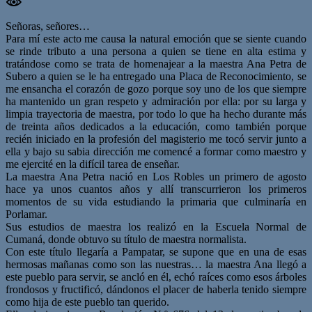
Señoras, señores…
Para mí este acto me causa la natural emoción que se siente cuando
se rinde tributo a una persona a quien se tiene en alta estima y
tratándose como se trata de homenajear a la maestra Ana Petra de
Subero a quien se le ha entregado una Placa de Reconocimiento, se
me ensancha el corazón de gozo porque soy uno de los que siempre
ha mantenido un gran respeto y admiración por ella: por su larga y
limpia trayectoria de maestra, por todo lo que ha hecho durante más
de treinta años dedicados a la educación, como también porque
recién iniciado en la profesión del magisterio me tocó servir junto a
ella y bajo su sabia dirección me comencé a formar como maestro y
me ejercité en la difícil tarea de enseñar.
La maestra Ana Petra nació en Los Robles un primero de agosto
hace ya unos cuantos años y allí transcurrieron los primeros
momentos de su vida estudiando la primaria que culminaría en
Porlamar.
Sus estudios de maestra los realizó en la Escuela Normal de
Cumaná, donde obtuvo su título de maestra normalista.
Con este título llegaría a Pampatar, se supone que en una de esas
hermosas mañanas como son las nuestras… la maestra Ana llegó a
este pueblo para servir, se ancló en él, echó raíces como esos árboles
frondosos y fructificó, dándonos el placer de haberla tenido siempre
como hija de este pueblo tan querido.