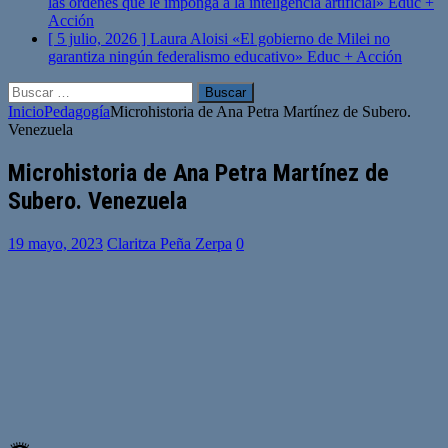
las órdenes que le imponga a la inteligencia artificial»
Educ +
Acción
[ 5 julio, 2026 ]
Laura Aloisi «El gobierno de Milei no
garantiza ningún federalismo educativo»
Educ + Acción
Buscar:
Inicio
Pedagogía
Microhistoria de Ana Petra Martínez de Subero.
Venezuela
Microhistoria de Ana Petra Martínez de
Subero. Venezuela
19 mayo, 2023
Claritza Peña Zerpa
0