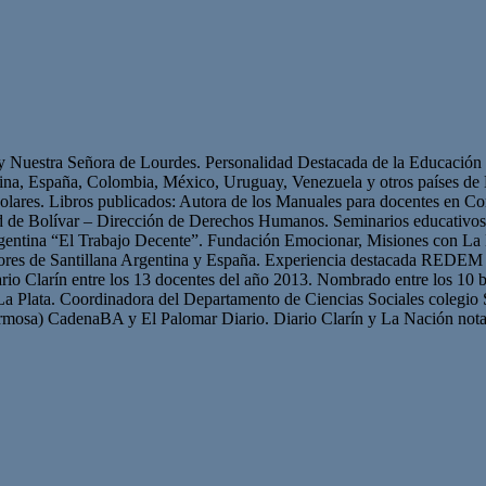
 y Nuestra Señora de Lourdes. Personalidad Destacada de la Educación p
ntina, España, Colombia, México, Uruguay, Venezuela y otros países 
olares. Libros publicados: Autora de los Manuales para docentes en Con
ad de Bolívar – Dirección de Derechos Humanos. Seminarios educativ
gentina “El Trabajo Decente”. Fundación Emocionar, Misiones con La 
res de Santillana Argentina y España. Experiencia destacada REDEM 
iario Clarín entre los 13 docentes del año 2013. Nombrado entre los 10 b
La Plata. Coordinadora del Departamento de Ciencias Sociales colegio 
mosa) CadenaBA y El Palomar Diario. Diario Clarín y La Nación nota