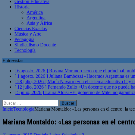
Gestión Educativa
Historia
América
Argentina
Asia y África
Ciencias Exactas
Música y Arte
Pedagogía
Sindicalismo Docente
Tecnología
Entrevistas
[ 6 agosto, 2026 ]
Rosana Morando «creo que el principal probl
[ 1 agosto, 2026 ]
Juliana Bambozzi «Hacemos Argentina es una
[ 28 julio, 2026 ]
María Navarro «en el sistema educativo hay 
[ 12 julio, 2026 ]
Fernando Zullo «Un docente que no pueda hacer
[ 5 julio, 2026 ]
Laura Aloisi «El gobierno de Milei no garanti
Buscar:
Inicio
Tecnología
Mariana Montaldo: «Las personas en el centro; la t
Mariana Montaldo: «Las personas en el centr
21 marzo, 2019
Daniela Leiva Seisdedos
0