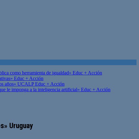
ública como herramienta de igualdad»
Educ + Acción
ativas»
Educ + Acción
on los años» UCALP
Educ + Acción
 le imponga a la inteligencia artificial»
Educ + Acción
es» Uruguay