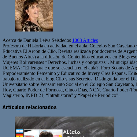
Acerca de Daniela Leiva Seisdedos
1003 Articles
Profesora de Historia en actividad en el aula. Colegios San Cayetano
Educativa El Arcón de Clío. Revista realizada por docentes de Arge
de Buenos Aires) a la difusión de Contenidos educativos en Blogs esc
Mujeres Bolivarenses “Derechos, luchas y conquistas”. Municipalid
UCEMA: “El lenguaje que se escucha en el aula?, Foro Scouts de Ar
Empoderamiento Femenino y Educativo de Invery Crea España. Edito
trabajo realizado en el blog Clio y sus Secretos. Distinguida por el D
Universitario sobre Pensamiento Social en el Colegio San Cayetano, 
Hoy, Cuarto Poder de Formosa, Cinco Días, NCN, Cuarto Poder (For
Magisterio, INED 21, “Intrahistoria” y “Papel de Periódico”.
Sitio
Facebook
Twitter
YouTube
web
Artículos relacionados