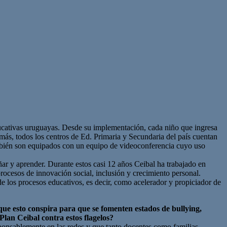
ducativas uruguayas. Desde su implementación, cada niño que ingresa
emás, todos los centros de Ed. Primaria y Secundaria del país cuentan
también son equipados con un equipo de videoconferencia cuyo uso
ar y aprender. Durante estos casi 12 años Ceibal ha trabajado en
procesos de innovación social, inclusión y crecimiento personal.
e los procesos educativos, es decir, como acelerador y propiciador de
ue esto conspira para que se fomenten estados de bullying,
Plan Ceibal contra estos flagelos?
ponsablemente en las redes y que tanto docentes como familias