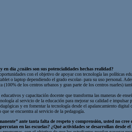
 en día ¿cuáles son sus potencialidades hechas realidad?
oportunidades con el objetivo de apoyar con tecnología las políticas e
 tablet o laptop dependiendo el grado escolar- para su uso personal. Ad
ica (100% de los centros urbanos y gran parte de los centros ruarles) 
 educativos y capacitación docente que transforma las maneras de enseñ
nología al servicio de la educación para mejorar su calidad e impulsar 
dagógicas y en fomentar la tecnología desde el apalancamiento digital d
o que se encuentra al servicio de la pedagogía.
anente” ante tanta falta de respeto y comprensión, usted no cree q
epercutan en las escuelas? ¿Qué actividades se desarrollan desde el 
y programas, con el objetivo de que los estudiantes puedan navegar res