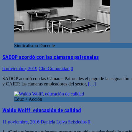
Sindicalismo Docente
SADOP acordó con las cámaras patronales
6 noviembre, 2019
Clio Comunidad
0
SADOP acordó con las Cámaras Patronales el pago de la asignació
y CAIEP, las cámaras empleadoras del sector,
[…]
Educ + Acción
Waldo Wolff, educación de calidad
11 noviembre, 2016
Daniela Leiva Seisdedos
0
1. ¿Qué profesor o profesores marcaron su vida escolar desde lo pos