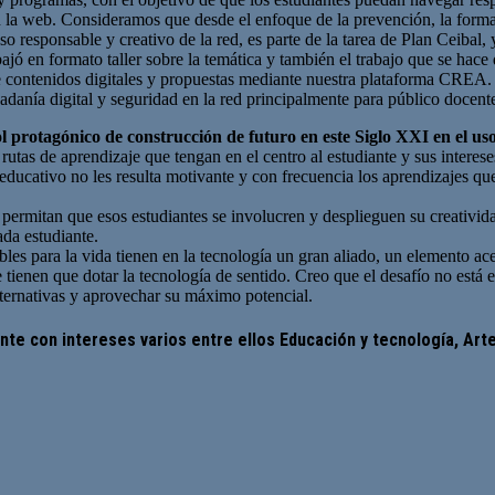
 la web. Consideramos que desde el enfoque de la prevención, la formac
o responsable y creativo de la red, es parte de la tarea de Plan Ceibal,
jó en formato taller sobre la temática y también el trabajo que se hace
de contenidos digitales y propuestas mediante nuestra plataforma CREA
adanía digital y seguridad en la red principalmente para público docen
l protagónico de construcción de futuro en este Siglo XXI en el uso
rutas de aprendizaje que tengan en el centro al estudiante y sus interes
ducativo no les resulta motivante y con frecuencia los aprendizajes que
 permitan que esos estudiantes se involucren y desplieguen su creativi
da estudiante.
les para la vida tienen en la tecnología un gran aliado, un elemento ac
 tienen que dotar la tecnología de sentido. Creo que el desafío no está e
ternativas y aprovechar su máximo potencial.
te con intereses varios entre ellos Educación y tecnología, Arte