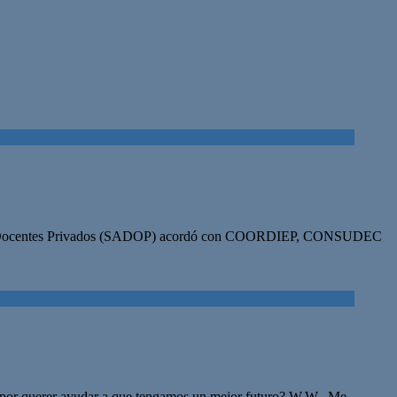
ino de Docentes Privados (SADOP) acordó con COORDIEP, CONSUDEC
ión por querer ayudar a que tengamos un mejor futuro? W.W. Me