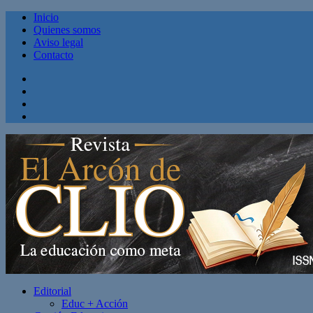
Inicio
Quienes somos
Aviso legal
Contacto
Facebook
Twitter
Linkedin
Youtube
Editorial
Educ + Acción