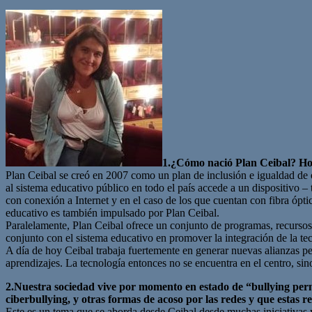
1.¿Cómo nació Plan Ceibal? Hoy
Plan Ceibal se creó en 2007 como un plan de inclusión e igualdad de 
al sistema educativo público en todo el país accede a un dispositivo –
con conexión a Internet y en el caso de los que cuentan con fibra ópt
educativo es también impulsado por Plan Ceibal.
Paralelamente, Plan Ceibal ofrece un conjunto de programas, recursos
conjunto con el sistema educativo en promover la integración de la tec
A día de hoy Ceibal trabaja fuertemente en generar nuevas alianzas pe
aprendizajes. La tecnología entonces no se encuentra en el centro, sin
2.Nuestra sociedad vive por momento en estado de “bullying perm
ciberbullying, y otras formas de acoso por las redes y que estas r
Este es un tema que se aborda desde Ceibal desde muchas iniciativas 