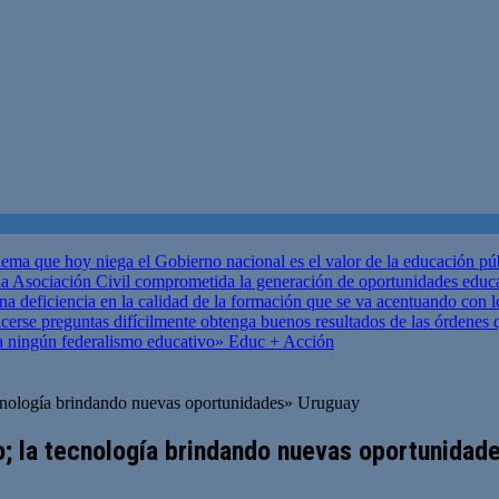
ema que hoy niega el Gobierno nacional es el valor de la educación p
 Asociación Civil comprometida la generación de oportunidades educ
una deficiencia en la calidad de la formación que se va acentuando c
se preguntas difícilmente obtenga buenos resultados de las órdenes que
za ningún federalismo educativo»
Educ + Acción
ecnología brindando nuevas oportunidades» Uruguay
o; la tecnología brindando nuevas oportunidad