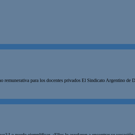
n no remunerativa para los docentes privados El Sindicato Argent
itivo? Lo puede ejemplificar. ¿Ellos le ayudaron a encontrar su vocac