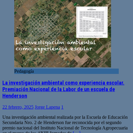
Pedagogía
La investigación ambiental como experiencia escolar.
Premiación Nacional de la Labor de un escuela de
Henderson
22 febrero, 2025
Jorge Lapena
1
Una investigación ambiental realizada por la Escuela de Educación
Secundaria Nro. 2 de Henderson fue reconocida por el segundo
premio nacional del Instituto Nacional de Tecnología Agropecuaria