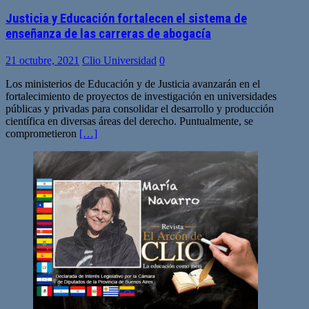
Justicia y Educación fortalecen el sistema de
enseñanza de las carreras de abogacía
21 octubre, 2021
Clio Universidad
0
Los ministerios de Educación y de Justicia avanzarán en el
fortalecimiento de proyectos de investigación en universidades
públicas y privadas para consolidar el desarrollo y producción
científica en diversas áreas del derecho. Puntualmente, se
comprometieron
[…]