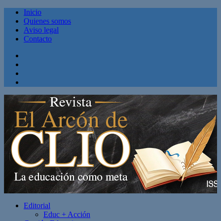
Inicio
Quienes somos
Aviso legal
Contacto
Facebook
Twitter
Linkedin
Youtube
Editorial
Educ + Acción