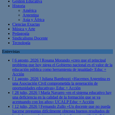
Gestión Educativa
Historia
América
Argentina
Asia y África
Ciencias Exactas
Música y Arte
Pedagogía
Sindicalismo Docente
Tecnología
Entrevistas
[ 6 agosto, 2026 ]
Rosana Morando «creo que el principal
problema que hoy niega el Gobierno nacional es el valor de la
educación pública como herramienta de igualdad»
Educ +
Acción
[ 1 agosto, 2026 ]
Juliana Bambozzi «Hacemos Argentina es
una Asociación Civil comprometida la generación de
oportunidades educativas»
Educ + Acción
[ 28 julio, 2026 ]
María Navarro «en el sistema educativo hay
una deficiencia en la calidad de la formación que se va
acentuando con los años» UCALP
Educ + Acción
[ 12 julio, 2026 ]
Fernando Zullo «Un docente que no pueda
hacerse preguntas difícilmente obtenga buenos resultados de