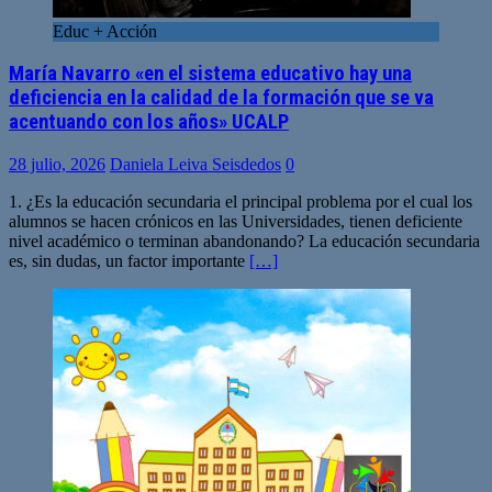
Educ + Acción
María Navarro «en el sistema educativo hay una
deficiencia en la calidad de la formación que se va
acentuando con los años» UCALP
28 julio, 2026
Daniela Leiva Seisdedos
0
1. ¿Es la educación secundaria el principal problema por el cual los
alumnos se hacen crónicos en las Universidades, tienen deficiente
nivel académico o terminan abandonando? La educación secundaria
es, sin dudas, un factor importante
[…]