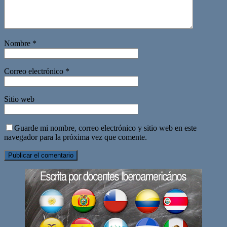
Nombre
*
Correo electrónico
*
Sitio web
Guarde mi nombre, correo electrónico y sitio web en este
navegador para la próxima vez que comente.