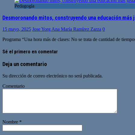
Pedagogía
Desmoronando mitos, construyendo una educación más j
15 mayo, 2025
Jose Yorg Ana María Ramírez Zarza
0
Programa “Una hora más de clases: No se trata de cantidad de tiempos
Sé el primero en comentar
Deja un comentario
Su dirección de correo electrónico no será publicada.
Comentario
Nombre
*