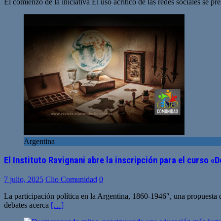
El comienzo de la iniciativa El uso acrítico de las redes sociales se p
Argentina
El Instituto Ravignani abre la inscripción para el curso 
7 julio, 2025
Clio Comunidad
0
La participación política en la Argentina, 1860-1946″, una propuesta de
debates acerca
[…]