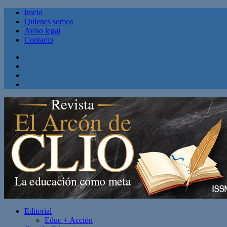
Inicio
Quienes somos
Aviso legal
Contacto
Facebook
Twitter
Linkedin
Youtube
Editorial
Educ + Acción