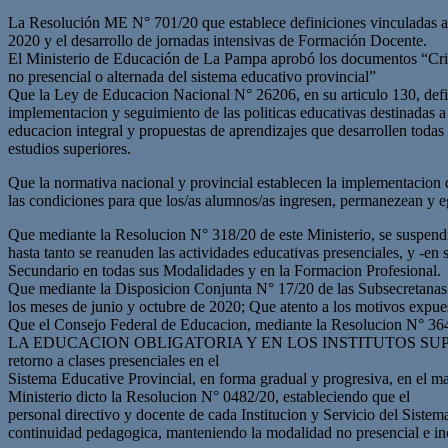
La Resolución ME N° 701/20 que establece definiciones vinculadas a la
2020 y el desarrollo de jornadas intensivas de Formación Docente.
El Ministerio de Educación de La Pampa aprobó los documentos “Crite
no presencial o alternada del sistema educativo provincial”
Que la Ley de Educacion Nacional N° 26206, en su articulo 130, defin
implementacion y seguimiento de las politicas educativas destinadas 
educacion integral y propuestas de aprendizajes que desarrollen todas 
estudios superiores.
Que la normativa nacional y provincial establecen la implementacion de
las condiciones para que los/as alumnos/as ingresen, permanezean y eg
Que mediante la Resolucion N° 318/20 de este Ministerio, se suspendi
hasta tanto se reanuden las actividades educativas presenciales, y -en 
Secundario en todas sus Modalidades y en la Formacion Profesional.
Que mediante la Disposicion Conjunta N° 17/20 de las Subsecretanas 
los meses de junio y octubre de 2020; Que atento a los motivos expuest
Que el Consejo Federal de Educacion, mediante la Resol
LA EDUCACION OBLIGATORIA Y EN LOS INSTITUTOS SUPERIORES”; Qu
retorno a clases presenciales en el
Sistema Educative Provincial, en forma gradual y progresiva, en el m
Ministerio dicto la Resolucion N° 0482/20, estableciendo que el
personal directivo y docente de cada Institucion y Servicio del Siste
continuidad pedagogica, manteniendo la modalidad no presencial e in