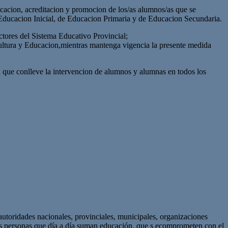
ficacion, acreditacion y promocion de los/as alumnos/as que se
 Educacion Inicial, de Educacion Primaria y de Educacion Secundaria.
ctores del Sistema Educativo Provincial;
ltura y Educacion,mientras mantenga vigencia la presente medida
ad que conlleve la intervencion de alumnos y alumnas en todos los
autoridades nacionales, provinciales, municipales, organizaciones
as personas que día a día suman educación, que s ecomprometen con el