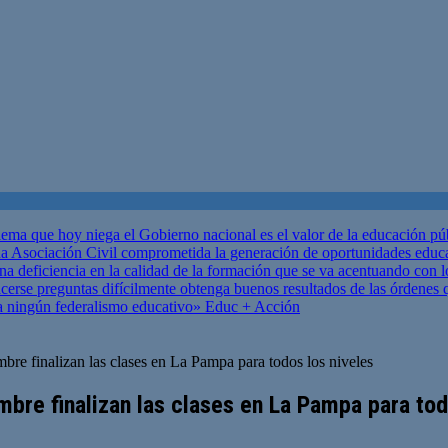
ema que hoy niega el Gobierno nacional es el valor de la educación p
 Asociación Civil comprometida la generación de oportunidades educ
una deficiencia en la calidad de la formación que se va acentuando c
se preguntas difícilmente obtenga buenos resultados de las órdenes que
za ningún federalismo educativo»
Educ + Acción
bre finalizan las clases en La Pampa para todos los niveles
mbre finalizan las clases en La Pampa para tod