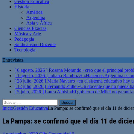
Gestión Educativa
Historia
América
Argentina
Asia y África
Ciencias Exactas
Música y Arte
Pedagogía
Sindicalismo Docente
Tecnología
Entrevistas
[ 6 agosto, 2026 ]
Rosana Morando «creo que el principal probl
[ 1 agosto, 2026 ]
Juliana Bambozzi «Hacemos Argentina es una
[ 28 julio, 2026 ]
María Navarro «en el sistema educativo hay 
[ 12 julio, 2026 ]
Fernando Zullo «Un docente que no pueda hacer
[ 5 julio, 2026 ]
Laura Aloisi «El gobierno de Milei no garanti
Buscar:
Inicio
Gestión Educativa
La Pampa: se confirmó que el día 11 de diciem
La Pampa: se confirmó que el día 11 de dicie
4 noviembre, 2020
Clio Comunidad
0