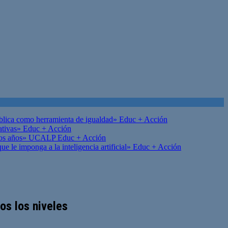
ública como herramienta de igualdad»
Educ + Acción
ativas»
Educ + Acción
on los años» UCALP
Educ + Acción
 le imponga a la inteligencia artificial»
Educ + Acción
os los niveles