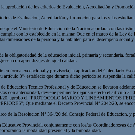
 aprobación de los criterios de Evaluación, Acreditación y Promoción de
rios de Evaluación, Acreditación y Promoción para los y las estudiant
e que el Ministerio de Educacion de la Nacion acordara con las distint
a cumplir con lo establecido en la misma; Que en el marco de la Ley de
las dimensiones de la persona y la habiliten para el desempeno social y 
 la obligatoriedad de la educacion inicial, primaria y secundaria, forta
resen con aprendizajes de igual calidad.
o en forma excepcional y provisoria, la aplicacion del Calendario Esco
su artfculo 3°- establecio que durante dicho periodo se suspendia la cali
de Educacion Tecnico Profesional y de Educacion se llevaron adelante
os con anterioridad, deviene pertinente dejar sin efecto el artfculo 3° 
ucion N° 364/20, aprobo el “PROTOCOLO MARCO Y LINEAMIEN
e mediante el Decreto Provincial N° 2042/20, se encomendo a es
arco de la Resolucion N° 364/20 del Consejo Federal de Educacion, y pa
ma Educative Provincial, conjuntamente con los/as Coordinadores/as de A
corporando la modalidad presencial y la bimodalidad.