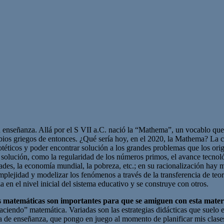
u enseñanza. Allá por el S VII a.C. nació la “Mathema”, un vocablo que
abios griegos de entonces. ¿Qué sería hoy, en el 2020, la Mathema? La 
ticos y poder encontrar solución a los grandes problemas que los origina
olución, como la regularidad de los números primos, el avance tecnoló
ades, la economía mundial, la pobreza, etc.; en su racionalización hay 
mplejidad y modelizar los fenómenos a través de la transferencia de teo
en el nivel inicial del sistema educativo y se construye con otros.
as matemáticas son importantes para que se amiguen con esta mater
aciendo” matemática. Variadas son las estrategias didácticas que suelo 
a de enseñanza, que pongo en juego al momento de planificar mis clases. E