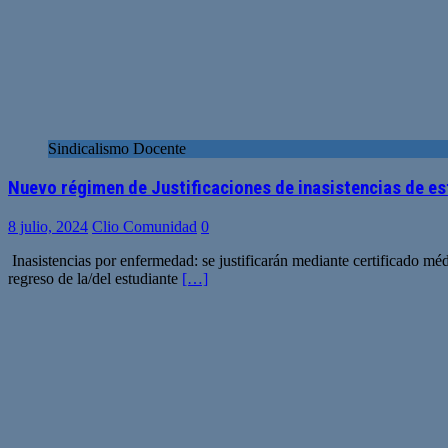
Sindicalismo Docente
Nuevo régimen de Justificaciones de inasistencias de es
8 julio, 2024
Clio Comunidad
0
Inasistencias por enfermedad: se justificarán mediante certificado méd
regreso de la/del estudiante
[…]