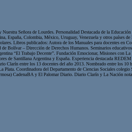
 y Nuestra Señora de Lourdes. Personalidad Destacada de la Educación p
ntina, España, Colombia, México, Uruguay, Venezuela y otros países 
olares. Libros publicados: Autora de los Manuales para docentes en Con
ad de Bolívar – Dirección de Derechos Humanos. Seminarios educativ
gentina “El Trabajo Decente”. Fundación Emocionar, Misiones con La 
res de Santillana Argentina y España. Experiencia destacada REDEM 
iario Clarín entre los 13 docentes del año 2013. Nombrado entre los 10 b
La Plata. Coordinadora del Departamento de Ciencias Sociales colegio 
mosa) CadenaBA y El Palomar Diario. Diario Clarín y La Nación nota