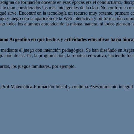
radigma de formación docente en esas épocas era el conductismo, discipl
amente eran considerados los más inteligentes de la clase.No conforme 
 qué sirve. Encontré en la tecnología un recurso muy potente, primer
ujo y luego con la aparición de la Web interactiva y mi formación com
 no todos los alumnos aprenden de la misma manera, ni todos piensan ig
como Argentina en qué hechos y actividades educativas haría hincap
 mediante el juego con intención pedagógica. Se han diseñado en Argent
gración de las Tic, la programación, la robótica educativa, haciendo fo
rlos, los juegos familiares, por ejemplo.
 -Prof.Matemática-Formación Inicial y continua-Asesoramiento integral 