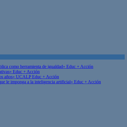
ública como herramienta de igualdad»
Educ + Acción
ativas»
Educ + Acción
on los años» UCALP
Educ + Acción
 le imponga a la inteligencia artificial»
Educ + Acción