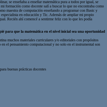
inar, se enseñaba a enseñar matemática pura a todos por igual, se
con mi formación como docente salí a buscar lo que no encontraba como
o como maestra de computación enseñando a programar con Basic y
o especialista en educación y Tic. Además de ampliar mi propio
ual. Recién ahí comencé a sentirme feliz con lo que les podía
ié para que la matemática en el nivel inicial sea una oportunidad
ina muchos materiales curriculares y/o editoriales con propósitos
co en el pensamiento computacional y no solo en el instrumental son
para buenas prácticas docentes