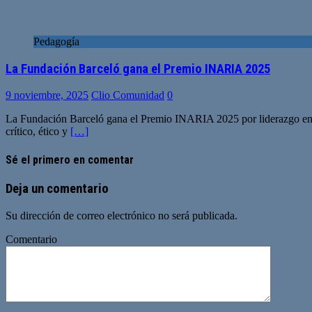
Pedagogía
La Fundación Barceló gana el Premio INARIA 2025
9 noviembre, 2025
Clio Comunidad
0
La Fundación Barceló gana el Premio INARIA 2025 por liderazgo en IA
crítico, ético y
[…]
Sé el primero en comentar
Deja un comentario
Su dirección de correo electrónico no será publicada.
Comentario