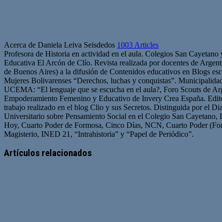
Acerca de Daniela Leiva Seisdedos
1003 Articles
Profesora de Historia en actividad en el aula. Colegios San Cayetano
Educativa El Arcón de Clío. Revista realizada por docentes de Arge
de Buenos Aires) a la difusión de Contenidos educativos en Blogs esc
Mujeres Bolivarenses “Derechos, luchas y conquistas”. Municipalid
UCEMA: “El lenguaje que se escucha en el aula?, Foro Scouts de Ar
Empoderamiento Femenino y Educativo de Invery Crea España. Edito
trabajo realizado en el blog Clio y sus Secretos. Distinguida por el D
Universitario sobre Pensamiento Social en el Colegio San Cayetano, 
Hoy, Cuarto Poder de Formosa, Cinco Días, NCN, Cuarto Poder (For
Magisterio, INED 21, “Intrahistoria” y “Papel de Periódico”.
Sitio
Facebook
Twitter
YouTube
web
Artículos relacionados