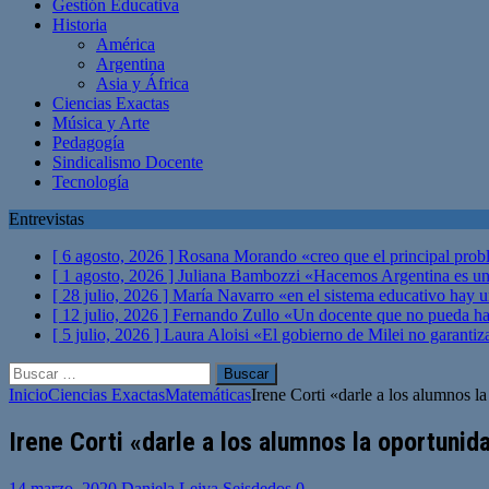
Gestión Educativa
Historia
América
Argentina
Asia y África
Ciencias Exactas
Música y Arte
Pedagogía
Sindicalismo Docente
Tecnología
Entrevistas
[ 6 agosto, 2026 ]
Rosana Morando «creo que el principal probl
[ 1 agosto, 2026 ]
Juliana Bambozzi «Hacemos Argentina es una
[ 28 julio, 2026 ]
María Navarro «en el sistema educativo hay 
[ 12 julio, 2026 ]
Fernando Zullo «Un docente que no pueda hacer
[ 5 julio, 2026 ]
Laura Aloisi «El gobierno de Milei no garanti
Buscar:
Inicio
Ciencias Exactas
Matemáticas
Irene Corti «darle a los alumnos 
Irene Corti «darle a los alumnos la oportuni
14 marzo, 2020
Daniela Leiva Seisdedos
0