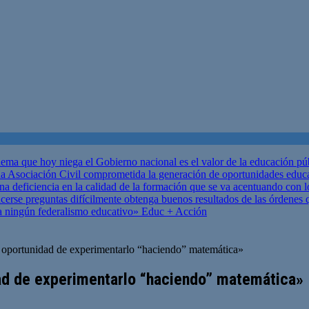
ema que hoy niega el Gobierno nacional es el valor de la educación p
 Asociación Civil comprometida la generación de oportunidades educ
una deficiencia en la calidad de la formación que se va acentuando c
se preguntas difícilmente obtenga buenos resultados de las órdenes que
za ningún federalismo educativo»
Educ + Acción
la oportunidad de experimentarlo “haciendo” matemática»
dad de experimentarlo “haciendo” matemática»