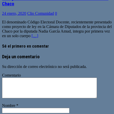
Chaco
24 enero, 2020
Clio Comunidad
0
El denominado Código Electoral Docente, recientemente presentado
como proyecto de ley en la Cámara de Diputados de la provincia del
Chaco por la diputada Nadia García Amud, integra por primera vez
en un solo cuerpo
[…]
Sé el primero en comentar
Deja un comentario
Su dirección de correo electrónico no será publicada.
Comentario
Nombre
*