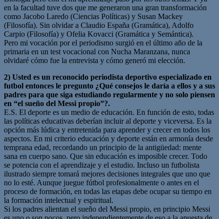
en la facultad tuve dos que me generaron una gran transformación
como Jacobo Laredo (Ciencias Políticas) y Susan Mackey
(Filosofía). Sin olvidar a Claudio España (Gramática), Adolfo
Carpio (Filosofía) y Ofelia Kovacci (Gramática y Semántica).
Pero mi vocación por el periodismo surgió en el último año de la
primaria en un test vocacional con Nucha Maranzana, nunca
olvidaré cómo fue la entrevista y cómo generó mi elección.
2) Usted es un reconocido periodista deportivo especializado en
futbol entonces le pregunto ¿Qué consejos le daría a ellos y a sus
padres para que siga estudiando regularmente y no solo piensen
en “el sueño del Messi propio”?.
E.S. El deporte es un medio de educación. En función de esto, todas
las políticas educativas deberían incluir al deporte y viceversa. Es la
opción más lúdica y entretenida para aprender y crecer en todos los
aspectos. En mi criterio educación y deporte están en armonía desde
temprana edad, recordando un principio de la antigüedad: mente
sana en cuerpo sano. Que sin educación es imposible crecer. Todo
se potencia con el aprendizaje y el estudio. Incluso un futbolista
ilustrado siempre tomará mejores decisiones integrales que uno que
no lo esté. Aunque juegue fútbol profesionalmente o antes en el
proceso de formación, en todas las etapas debe ocupar su tiempo en
la formación intelectual y espiritual.
Si los padres alientan el sueño del Messi propio, en principio Messi
es uno o son pocos, pero independientemente de eso a la apuesta de