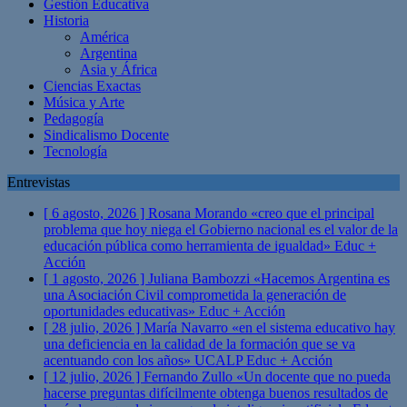
Gestión Educativa
Historia
América
Argentina
Asia y África
Ciencias Exactas
Música y Arte
Pedagogía
Sindicalismo Docente
Tecnología
Entrevistas
[ 6 agosto, 2026 ]
Rosana Morando «creo que el principal
problema que hoy niega el Gobierno nacional es el valor de la
educación pública como herramienta de igualdad»
Educ +
Acción
[ 1 agosto, 2026 ]
Juliana Bambozzi «Hacemos Argentina es
una Asociación Civil comprometida la generación de
oportunidades educativas»
Educ + Acción
[ 28 julio, 2026 ]
María Navarro «en el sistema educativo hay
una deficiencia en la calidad de la formación que se va
acentuando con los años» UCALP
Educ + Acción
[ 12 julio, 2026 ]
Fernando Zullo «Un docente que no pueda
hacerse preguntas difícilmente obtenga buenos resultados de