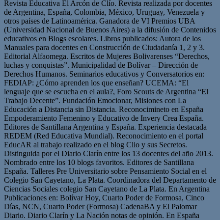
Revista Educativa El Arcón de Clío. Revista realizada por docentes
de Argentina, España, Colombia, México, Uruguay, Venezuela y
otros países de Latinoamérica. Ganadora de VI Premios UBA
(Universidad Nacional de Buenos Aires) a la difusión de Contenidos
educativos en Blogs escolares. Libros publicados: Autora de los
Manuales para docentes en Construcción de Ciudadanía 1, 2 y 3.
Editorial Alfaomega. Escritos de Mujeres Bolivarenses “Derechos,
luchas y conquistas”. Municipalidad de Bolívar – Dirección de
Derechos Humanos. Seminarios educativos y Conversatorios en:
FEDIAP: ¿Cómo aprenden los que enseñan? UCEMA: “El
lenguaje que se escucha en el aula?, Foro Scouts de Argentina “El
Trabajo Decente”. Fundación Emocionar, Misiones con La
Educación a Distancia sin Distancia. Reconocimineto en España
Empoderamiento Femenino y Educativo de Invery Crea España.
Editores de Santillana Argentina y España. Experiencia destacada
REDEM (Red Educativa Mundial). Reconocimiento en el portal
EducAR al trabajo realizado en el blog Clio y sus Secretos.
Distinguida por el Diario Clarín entre los 13 docentes del año 2013.
Nombrado entre los 10 blogs favoritos. Editores de Santillana
España. Talleres Pre Universitario sobre Pensamiento Social en el
Colegio San Cayetano, La Plata. Coordinadora del Departamento de
Ciencias Sociales colegio San Cayetano de La Plata. En Argentina
Publicaciones en: Bolívar Hoy, Cuarto Poder de Formosa, Cinco
Días, NCN, Cuarto Poder (Formosa) CadenaBA y El Palomar
Diario. Diario Clarín y La Nación notas de opinión. En España