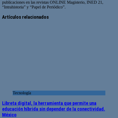
publicaciones en las revistas ONLINE Magisterio, INED 21,
“Intrahistoria” y “Papel de Periódico”.
Sitio
Facebook
Twitter
YouTube
web
Artículos relacionados
Tecnología
Libreta digital, la herramienta que permite una
educación híbrida sin depender de la conectividad.
México