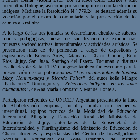
intercultural bilingüe, así como por su compromiso con la educación
indígena. Mediante la Resolución N.º 779/24, se destacó además su
vocación por el desarrollo comunitario y la preservación de los
saberes ancestrales.
A lo largo de las tres jornadas se desarrollaron círculos de saberes,
rondas pedagógicas, mesas de socialización de experiencias,
muestras socioeducativas interculturales y actividades artísticas. Se
presentaron más de 40 ponencias a cargo de expositoras y
expositores de Buenos Aires, Catamarca, Chaco, Chubut, Entre
Ríos, Jujuy, San Juan, Santiago del Estero, Tucumán y distintas
localidades de Salta. El IV Congreso también fue escenario para la
presentación de dos publicaciones:
“Los cuentos kollas de Santusa
Iskay, Haniunkataya y Ricardo Folser”
, del autor kolla Milagro
“Pachacutec” Domínguez y
“Rebeliones indígenas en los valles
calchaquíes”
, de Ana María Lombardi y Manuel Fontela.
Participaron referentes de UNICEF Argentina presentando la línea
de Alfabetización temprana, inicial y familiar con perspectiva
intercultural, equipos técnicos de la Modalidad de Educación
Intercultural Bilingüe y Educación Rural del Ministerio de
Educación de Jujuy, autoridades de la Subsecretaría de
Interculturalidad y Plurilingüismo del Ministerio de Educación de
Chaco, docentes y especialistas del Centro de Investigaciones
Sociales y Educativas del Norte argentino, del Instituto