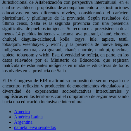
Jurisdiccional de Alfabetización con perspectiva intercultural, en el
cual se establecen propósitos de acompañamiento a las instituciones
educativas en sus diferentes niveles, considerando el carácter
pluricultural y plurilingüe de la provincia. Según resultados del
último censo, Salta es la segunda provincia con una presencia
significativa de pueblos indígenas. Se reconoce la preexistencia de al
menos 14 pueblos indígenas -atacama, ava guaraní, chané, chorote,
chulupí, diaguita-calchaquí, kolla, iogys, lule, tapiete, tastil,
toba/qom, weenhayek y wichí-, y la presencia de nueve lenguas
indígenas: aymara, ava guaraní, chané, chorote, chulupí, quechua,
tapiete, toba/qom y wichí. Esta diversidad se refleja, en parte, en los
datos relevados por el Ministerio de Educación, que registran
matrícula de estudiantes indígenas en unidades educativas de todos
los niveles en la provincia de Salta.
El IV Congreso de EIB reafirmó su propósito de ser un espacio de
encuentro, reflexión y producción de conocimientos vinculados a la
diversidad de experiencias socioeducativas interculturales y
lingüísticas en los territorios con el compromiso de seguir avanzando
hacia una educación inclusiva e intercultural.
América
América Latina
Argentina
daniela leiva seisdedos