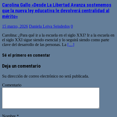
Carolina Gallo «Desde La Libertad Avanza sostenemos
que la nueva ley educativa le devolverá centralidad al
mérito»
15 marzo, 2026
Daniela Leiva Seisdedos
0
Carolina: ¿Para qué ir a la escuela en el siglo XXI? Ir a la escuela en
el siglo XXI sigue siendo esencial y lo seguirá siendo como parte
clave del desarrollo de las personas. La
[…]
Sé el primero en comentar
Deja un comentario
Su dirección de correo electrónico no será publicada.
Comentario
Nombre
*