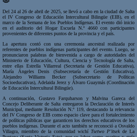
Del 24 al 26 de abril de 2025, se llevó a cabo en la ciudad de Salta
el IV Congreso de Educación Intercultural Bilingüe (EIB), en el
marco de la Semana de los Pueblos Indígenas. El evento dió inicio
en el auditorio del Hogar Escuela N.º 4660 con participantes
provenientes de diferentes puntos de la provincia y el país.
La apertura contó con una ceremonia ancestral realizada por
referentes de pueblos indígenas participantes del evento. Luego, se
pronunciaron palabras de bienvenida a cargo de autoridades del
Ministerio de Educación, Cultura, Ciencia y Tecnología de Salta,
entre ellas Estrella Villarreal (Secretaria de Gestión Educativa),
María Ángeles Denis (Subsecretaría de Gestión Educativa),
Alejandro Williams Becker (Subsecretario de Políticas
Socioeducativas), Adelaida Jerez y Álvaro Guaymás (Coordinación
de Educación Intercultural Bilingüe).
A continuación, Gustavo Farquharson y Malvina Gareca del
Concejo Deliberante de Salta entregaron la Declaración de Interés
Municipal, mediante Resolución N.º 119, destacando la relevancia
del IV Congreso de EIB como espacio clave para el fortalecimiento
de políticas públicas que garanticen los derechos educativos de los
pueblos indígenas. Durante el acto también se reconoció a Osvaldo
Villagra, miembro de la comunidad wichí
Tsetwo P’itsek
de La
Puntana (Santa Victoria Este), por su labor como escritor y guía