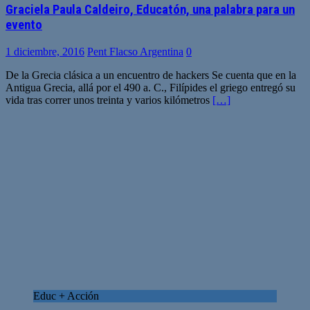
Graciela Paula Caldeiro, Educatón, una palabra para un
evento
1 diciembre, 2016
Pent Flacso Argentina
0
De la Grecia clásica a un encuentro de hackers Se cuenta que en la
Antigua Grecia, allá por el 490 a. C., Filípides el griego entregó su
vida tras correr unos treinta y varios kilómetros
[…]
Educ + Acción