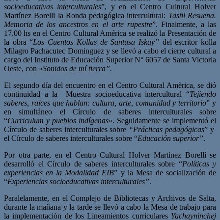
socioeducativas interculturales
”, y en el Centro Cultural Holver
Martínez Borelli la Ronda pedagógica intercultural:
Tastil Resuena.
Memoria de los ancestros en el arte rupestre
”. Finalmente, a las
17.00 hs en el Centro Cultural América se realizó la Presentación de
la obra “
Los Cuentos Kollas de Santusa Iskay”
del escritor kolla
Milagro Pachacutec Dominguez y se llevó a cabo el cierre cultural a
cargo del Instituto de Educación Superior N° 6057 de Santa Victoria
Oeste, con «
Sonidos de mí tierra”.
El segundo día del encuentro en el Centro Cultural Amèrica, se dió
continuidad a la Muestra socioeducativa intercultural “
Tejiendo
saberes, raíces que hablan: cultura, arte, comunidad y territorio
” y
en simultáneo el Círculo de saberes interculturales sobre
“
Curriculum y pueblos indígenas
«. Seguidamente se implementó el
Círculo de saberes interculturales sobre
“Prácticas pedagógicas
” y
el Círculo de saberes interculturales sobre “
Educación superior”
.
Por otra parte, en el Centro Cultural Holver Martínez Borellí se
desarrolló el Círculo de saberes interculturales sobre “
Políticas y
experiencias en la Modalidad EIB
” y la Mesa de socialización de
“
Experiencias socioeducativas interculturales”
.
Paralelamente, en el Complejo de Bibliotecas y Archivos de Salta,
durante la mañana y la tarde se llevó a cabo la Mesa de trabajo para
la implementación de los Lineamientos curriculares
Yachayninchej