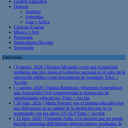
Gestión Educativa
Historia
América
Argentina
Asia y África
Ciencias Exactas
Música y Arte
Pedagogía
Sindicalismo Docente
Tecnología
Entrevistas
[ 6 agosto, 2026 ]
Rosana Morando «creo que el principal
problema que hoy niega el Gobierno nacional es el valor de la
educación pública como herramienta de igualdad»
Educ +
Acción
[ 1 agosto, 2026 ]
Juliana Bambozzi «Hacemos Argentina es
una Asociación Civil comprometida la generación de
oportunidades educativas»
Educ + Acción
[ 28 julio, 2026 ]
María Navarro «en el sistema educativo hay
una deficiencia en la calidad de la formación que se va
acentuando con los años» UCALP
Educ + Acción
[ 12 julio, 2026 ]
Fernando Zullo «Un docente que no pueda
hacerse preguntas difícilmente obtenga buenos resultados de