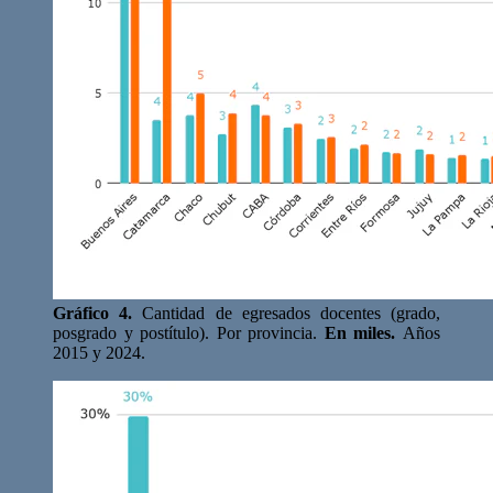
Gráfico 4.
Cantidad de egresados docentes (grado,
posgrado y postítulo). Por provincia.
En miles.
Años
2015 y 2024.