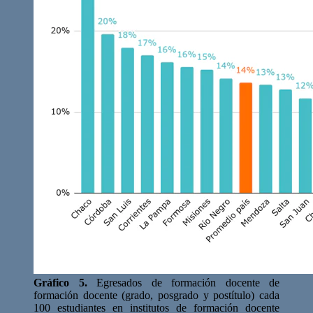
Gráfico 5.
Egresados de formación docente de
formación docente (grado, posgrado y postítulo) cada
100 estudiantes en institutos de formación docente