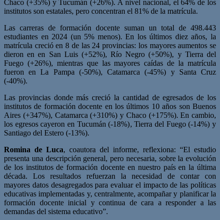
Chaco (+35%) y Tucumán (+26%). A nivel nacional, el 64% de los
institutos son estatales, pero concentran el 81% de la matrícula.
Las carreras de formación docente suman un total de 498.443
estudiantes en 2024 (un 5% menos). En los últimos diez años, la
matrícula creció en 8 de las 24 provincias: los mayores aumentos se
dieron en en San Luis (+52%), Río Negro (+50%), y Tierra del
Fuego (+26%), mientras que las mayores caídas de la matrícula
fueron en La Pampa (-50%), Catamarca (-45%) y Santa Cruz
(-40%).
Las provincias donde más creció la cantidad de egresados de los
institutos de formación docente en los últimos 10 años son Buenos
Aires (+347%), Catamarca (+310%) y Chaco (+175%). En cambio,
los egresos cayeron en Tucumán (-18%), Tierra del Fuego (-14%) y
Santiago del Estero (-13%).
Romina de Luca
, coautora del informe, reflexiona: “El estudio
presenta una descripción general, pero necesaria, sobre la evolución
de los institutos de formación docente en nuestro país en la última
década. Los resultados refuerzan la necesidad de contar con
mayores datos desagregados para evaluar el impacto de las políticas
educativas implementadas y, centralmente, acompañar y planificar la
formación docente inicial y continua de cara a responder a las
demandas del sistema educativo”.