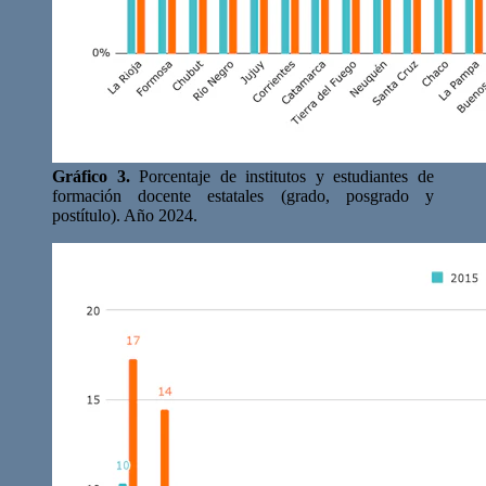
Gráfico 3.
Porcentaje de institutos y estudiantes de
formación docente estatales (grado, posgrado y
postítulo). Año 2024.