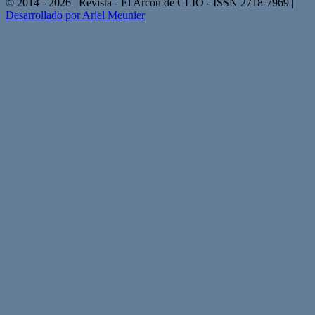
© 2014 - 2026 | Revista - El Arcón de CLIO - ISSN 2718-7969 |
Desarrollado por Ariel Meunier