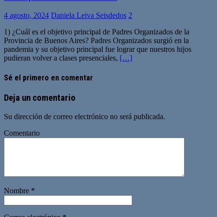
4 agosto, 2024
Daniela Leiva Seisdedos
2
1) ¿Cuál es el objetivo principal de Padres Organizados de la
Provincia de Buenos Aires? Padres Organizados surgió en la
pandemia y su objetivo principal fue lograr que nuestros hijos
pudieran volver a clases presenciales,
[…]
Sé el primero en comentar
Deja un comentario
Su dirección de correo electrónico no será publicada.
Comentario
Nombre
*