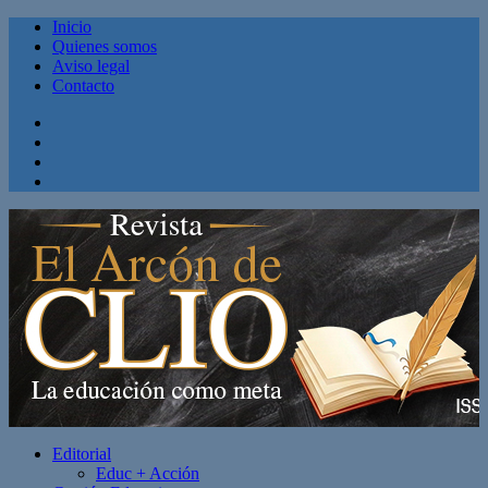
Inicio
Quienes somos
Aviso legal
Contacto
Facebook
Twitter
Linkedin
Youtube
Editorial
Educ + Acción