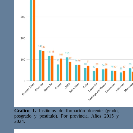
Gráfico 1.
Institutos de formación docente (grado,
posgrado y postítulo). Por provincia. Años 2015 y
2024.